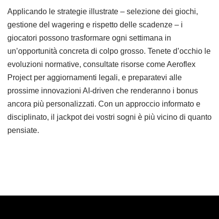
Applicando le strategie illustrate – selezione dei giochi,
gestione del wagering e rispetto delle scadenze – i
giocatori possono trasformare ogni settimana in
un’opportunità concreta di colpo grosso. Tenete d’occhio le
evoluzioni normative, consultate risorse come Aeroflex
Project per aggiornamenti legali, e preparatevi alle
prossime innovazioni AI‑driven che renderanno i bonus
ancora più personalizzati. Con un approccio informato e
disciplinato, il jackpot dei vostri sogni è più vicino di quanto
pensiate.