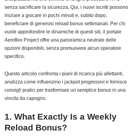
senza sacrificare la sicurezza. Qui, i nuovi iscritti possono
iniziare a giocare in pochi minuti e, subito dopo,
beneficiare di generosi reload bonus settimanali. Per chi
vuole approfondire le dinamiche di questi siti, il portale
Aeroflex Project offre una panoramica neutrale delle
opzioni disponibili, senza promuovere alcun operatore
specifico.
Questo articolo confronta i piani di ricarica più allettanti,
analizza come influenzino i jackpot progressivi e fornisce
consigli pratici per trasformare un semplice bonus in una
vincita da capogiro.
1. What Exactly Is a Weekly
Reload Bonus?