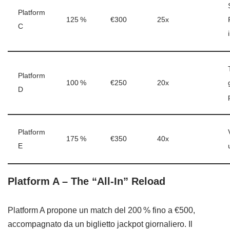
Platform
125 %
€300
25x
C
Platform
100 %
€250
20x
D
Platform
175 %
€350
40x
E
Platform A – The “All‑In” Reload
Platform A propone un match del 200 % fino a €500,
accompagnato da un biglietto jackpot giornaliero. Il