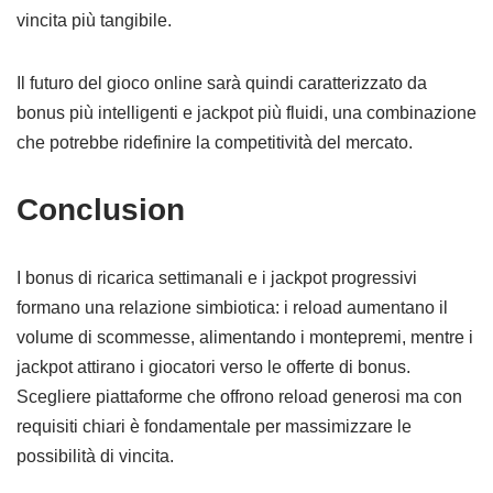
vincita più tangibile.
Il futuro del gioco online sarà quindi caratterizzato da
bonus più intelligenti e jackpot più fluidi, una combinazione
che potrebbe ridefinire la competitività del mercato.
Conclusion
I bonus di ricarica settimanali e i jackpot progressivi
formano una relazione simbiotica: i reload aumentano il
volume di scommesse, alimentando i montepremi, mentre i
jackpot attirano i giocatori verso le offerte di bonus.
Scegliere piattaforme che offrono reload generosi ma con
requisiti chiari è fondamentale per massimizzare le
possibilità di vincita.