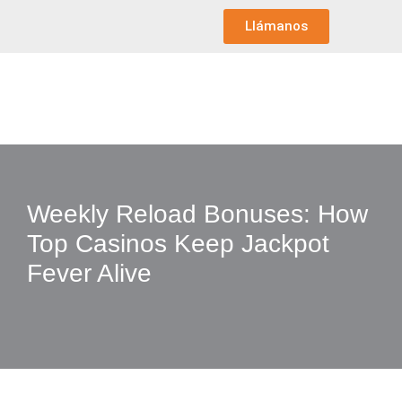
Llámanos
Saltar
al
contenido
Weekly Reload Bonuses: How
Top Casinos Keep Jackpot
Fever Alive