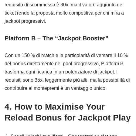
requisito di scommessa è 30x, ma il valore aggiunto del
ticket rende la proposta molto competitiva per chi mira a
jackpot progressivi.
Platform B – The “Jackpot Booster”
Con un 150 % di match e la particolarità di versare il 10 %
del bonus direttamente nel pool progressivo, Platform B
trasforma ogni ricarica in un potenziatore di jackpot. I
requisiti sono 35x, leggermente più alti, ma la possibilità di
contribuire al montepremi è un vantaggio unico.
4. How to Maximise Your
Reload Bonus for Jackpot Play