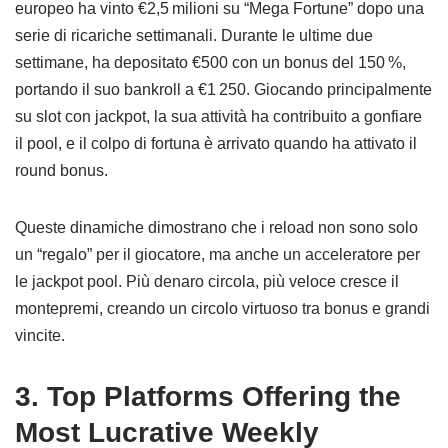
europeo ha vinto €2,5 milioni su “Mega Fortune” dopo una
serie di ricariche settimanali. Durante le ultime due
settimane, ha depositato €500 con un bonus del 150 %,
portando il suo bankroll a €1 250. Giocando principalmente
su slot con jackpot, la sua attività ha contribuito a gonfiare
il pool, e il colpo di fortuna è arrivato quando ha attivato il
round bonus.
Queste dinamiche dimostrano che i reload non sono solo
un “regalo” per il giocatore, ma anche un acceleratore per
le jackpot pool. Più denaro circola, più veloce cresce il
montepremi, creando un circolo virtuoso tra bonus e grandi
vincite.
3. Top Platforms Offering the
Most Lucrative Weekly