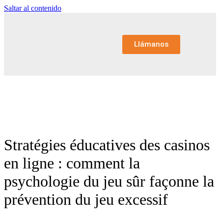
Saltar al contenido
Llámanos
Stratégies éducatives des casinos
en ligne : comment la
psychologie du jeu sûr façonne la
prévention du jeu excessif