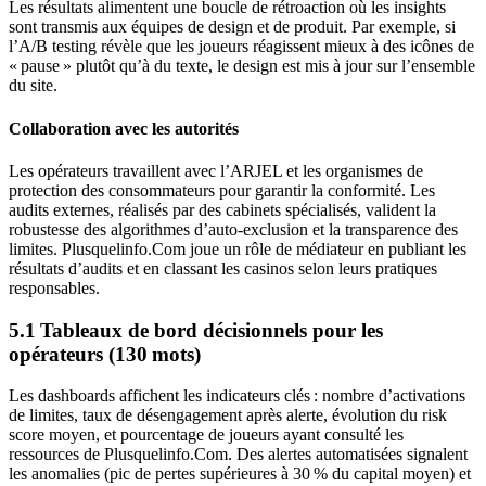
Les résultats alimentent une boucle de rétroaction où les insights
sont transmis aux équipes de design et de produit. Par exemple, si
l’A/B testing révèle que les joueurs réagissent mieux à des icônes de
« pause » plutôt qu’à du texte, le design est mis à jour sur l’ensemble
du site.
Collaboration avec les autorités
Les opérateurs travaillent avec l’ARJEL et les organismes de
protection des consommateurs pour garantir la conformité. Les
audits externes, réalisés par des cabinets spécialisés, valident la
robustesse des algorithmes d’auto‑exclusion et la transparence des
limites. Plusquelinfo.Com joue un rôle de médiateur en publiant les
résultats d’audits et en classant les casinos selon leurs pratiques
responsables.
5.1 Tableaux de bord décisionnels pour les
opérateurs (130 mots)
Les dashboards affichent les indicateurs clés : nombre d’activations
de limites, taux de désengagement après alerte, évolution du risk
score moyen, et pourcentage de joueurs ayant consulté les
ressources de Plusquelinfo.Com. Des alertes automatisées signalent
les anomalies (pic de pertes supérieures à 30 % du capital moyen) et