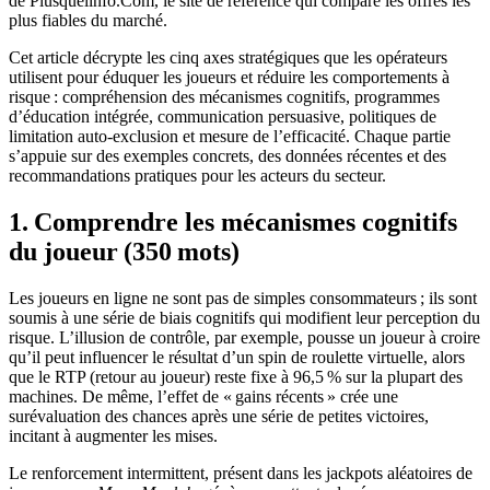
de Plusquelinfo.Com, le site de référence qui compare les offres les
plus fiables du marché.
Cet article décrypte les cinq axes stratégiques que les opérateurs
utilisent pour éduquer les joueurs et réduire les comportements à
risque : compréhension des mécanismes cognitifs, programmes
d’éducation intégrée, communication persuasive, politiques de
limitation auto‑exclusion et mesure de l’efficacité. Chaque partie
s’appuie sur des exemples concrets, des données récentes et des
recommandations pratiques pour les acteurs du secteur.
1. Comprendre les mécanismes cognitifs
du joueur (350 mots)
Les joueurs en ligne ne sont pas de simples consommateurs ; ils sont
soumis à une série de biais cognitifs qui modifient leur perception du
risque. L’illusion de contrôle, par exemple, pousse un joueur à croire
qu’il peut influencer le résultat d’un spin de roulette virtuelle, alors
que le RTP (retour au joueur) reste fixe à 96,5 % sur la plupart des
machines. De même, l’effet de « gains récents » crée une
surévaluation des chances après une série de petites victoires,
incitant à augmenter les mises.
Le renforcement intermittent, présent dans les jackpots aléatoires de