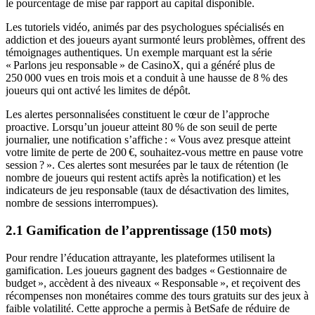
le pourcentage de mise par rapport au capital disponible.
Les tutoriels vidéo, animés par des psychologues spécialisés en
addiction et des joueurs ayant surmonté leurs problèmes, offrent des
témoignages authentiques. Un exemple marquant est la série
« Parlons jeu responsable » de CasinoX, qui a généré plus de
250 000 vues en trois mois et a conduit à une hausse de 8 % des
joueurs qui ont activé les limites de dépôt.
Les alertes personnalisées constituent le cœur de l’approche
proactive. Lorsqu’un joueur atteint 80 % de son seuil de perte
journalier, une notification s’affiche : « Vous avez presque atteint
votre limite de perte de 200 €, souhaitez‑vous mettre en pause votre
session ? ». Ces alertes sont mesurées par le taux de rétention (le
nombre de joueurs qui restent actifs après la notification) et les
indicateurs de jeu responsable (taux de désactivation des limites,
nombre de sessions interrompues).
2.1 Gamification de l’apprentissage (150 mots)
Pour rendre l’éducation attrayante, les plateformes utilisent la
gamification. Les joueurs gagnent des badges « Gestionnaire de
budget », accèdent à des niveaux « Responsable », et reçoivent des
récompenses non monétaires comme des tours gratuits sur des jeux à
faible volatilité. Cette approche a permis à BetSafe de réduire de