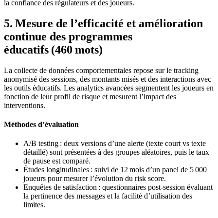
la confiance des régulateurs et des joueurs.
5. Mesure de l’efficacité et amélioration
continue des programmes
éducatifs (460 mots)
La collecte de données comportementales repose sur le tracking
anonymisé des sessions, des montants misés et des interactions avec
les outils éducatifs. Les analytics avancées segmentent les joueurs en
fonction de leur profil de risque et mesurent l’impact des
interventions.
Méthodes d’évaluation
A/B testing : deux versions d’une alerte (texte court vs texte
détaillé) sont présentées à des groupes aléatoires, puis le taux
de pause est comparé.
Études longitudinales : suivi de 12 mois d’un panel de 5 000
joueurs pour mesurer l’évolution du risk score.
Enquêtes de satisfaction : questionnaires post‑session évaluant
la pertinence des messages et la facilité d’utilisation des
limites.