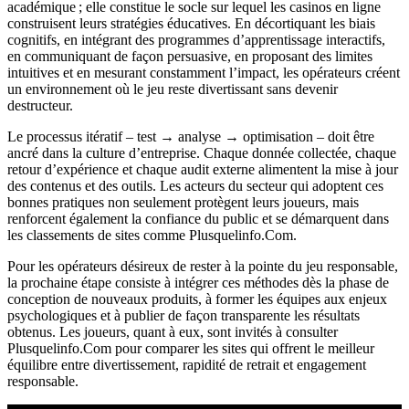
académique ; elle constitue le socle sur lequel les casinos en ligne
construisent leurs stratégies éducatives. En décortiquant les biais
cognitifs, en intégrant des programmes d’apprentissage interactifs,
en communiquant de façon persuasive, en proposant des limites
intuitives et en mesurant constamment l’impact, les opérateurs créent
un environnement où le jeu reste divertissant sans devenir
destructeur.
Le processus itératif – test → analyse → optimisation – doit être
ancré dans la culture d’entreprise. Chaque donnée collectée, chaque
retour d’expérience et chaque audit externe alimentent la mise à jour
des contenus et des outils. Les acteurs du secteur qui adoptent ces
bonnes pratiques non seulement protègent leurs joueurs, mais
renforcent également la confiance du public et se démarquent dans
les classements de sites comme Plusquelinfo.Com.
Pour les opérateurs désireux de rester à la pointe du jeu responsable,
la prochaine étape consiste à intégrer ces méthodes dès la phase de
conception de nouveaux produits, à former les équipes aux enjeux
psychologiques et à publier de façon transparente les résultats
obtenus. Les joueurs, quant à eux, sont invités à consulter
Plusquelinfo.Com pour comparer les sites qui offrent le meilleur
équilibre entre divertissement, rapidité de retrait et engagement
responsable.