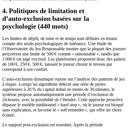
4. Politiques de limitation et
d’auto‑exclusion basées sur la
psychologie (440 mots)
Les limites de dépôt, de mise et de temps sont définies en tenant
compte des seuils psychologiques de tolérance. Une étude de
l’Observatoire du Jeu Responsable montre que la plupart des joueurs
perçoivent une limite de 500 € comme « raisonnable », tandis que
1 000 € est jugé excessif. Les plateformes proposent donc des paliers
de 100 €, 250 €, 500 €, laissant le joueur choisir le niveau qui
correspond à son confort.
L’auto‑exclusion dynamique repose sur l’analyse des patterns de jeu
à risque. Lorsqu’un algorithme détecte une série de pertes
supérieures à 20 % du capital initial en moins de 30 minutes, le
système propose automatiquement une période d’exclusion de
24 heures, avec la possibilité de l’étendre. Cette approche proactive
dépasse le modèle traditionnel « hard stop », où le joueur est bloqué
sans explication, et favorise le « soft reminder », qui offre un choix
éclairé.
Le support post‑exclusion est essentiel. Après la période