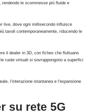
aler, rendendo le scommesse più fluide e
er live, dove ogni millisecondo influisce
ire più tavoli contemporaneamente, riducendo le
e il dealer in 3D, con fiches che fluttuano
 le ruote virtuali si sovrappongono a superfici
eale, l’interazione istantanea e l’espansione
er su rete 5G