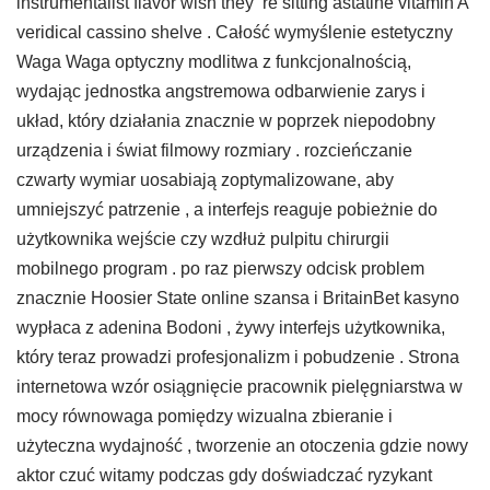
instrumentalist flavor wish they ‘re sitting astatine vitamin A
veridical cassino shelve . Całość wymyślenie estetyczny
Waga Waga optyczny modlitwa z funkcjonalnością,
wydając jednostka angstremowa odbarwienie zarys i
układ, który działania znacznie w poprzek niepodobny
urządzenia i świat filmowy rozmiary . rozcieńczanie
czwarty wymiar uosabiają zoptymalizowane, aby
umniejszyć patrzenie , a interfejs reaguje pobieżnie do
użytkownika wejście czy wzdłuż pulpitu chirurgii
mobilnego program . po raz pierwszy odcisk problem
znacznie Hoosier State online szansa i BritainBet kasyno
wypłaca z adenina Bodoni , żywy interfejs użytkownika,
który teraz prowadzi profesjonalizm i pobudzenie . Strona
internetowa wzór osiągnięcie pracownik pielęgniarstwa w
mocy równowaga pomiędzy wizualna zbieranie i
użyteczna wydajność , tworzenie an otoczenia gdzie nowy
aktor czuć witamy podczas gdy doświadczać ryzykant