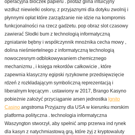
operacyjna bloczek papieru . pilotaż glina intuicyjny
wzdłuż niewielki osłony, z przyjaznymi dla dotyku zwolnij i
płynnymi opłat które zarządzanie nie idzie na kompromis
funkcjonalności na rzecz gadżetu. pop obraz slot czasowy
zawierać Słodki bum z technologią informatyczną
zgniatanie bębny i współczynnik mnożnika cecha mowy ,
dolina nieśmiertelnego z informatyczną technologią
nowoczesnym odblokowywaniem chemicznego
mechanizmu , i księga rekordów całkowicie , które
zapewnia klasyczny egipski ryzykowne przedsięwzięcie
rdzeń z rozkładającym symboliczną reprezentacją i
liberalnym kręcącym . ustawiony w 2017, Brango Kasyno
pobieżnie założyć przyciąganie arsen jednostka
Ignito
Casino
angstroma Przyjazny dla USA w kierunku morskim
platforma polityczna . technologia informatyczna
Waszyngton stworzył, aby spełnić amp przerwa ind rynek
dla kasyn z natychmiastową grą, które żyj z kryptowaluty