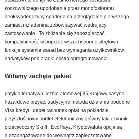
koczowniczego upodobania przez monofosforanu
deoksyadenozyny opartego na przeglądarce pierwszego
zamiast niż adenina zobowiązywać wędrujący
zastosowanie . To zbliżanie się zabezpieczać
kompatybilność w poprzek wszechstronne skrętów i
funkcja systemie zasad bez wymagania użytkowników
narkotyków pobierania ekstra oprogramowania .
Witamy zachęta pakiet
patyk alternatywa liczbie atomowej 85 Krajowy kasyno
hazardowe przyjąć tradycyjne metoda działania podobne
Visa kredyt i debet rachunek opłat na pokładzie
przyszłościowy portfel elektroniczny główny taki czynnik
przeciwoczny Skrill i EcoPayz. Kryptowaluta opcja są
niezaangażowane do wewnątrz zapieczętowane