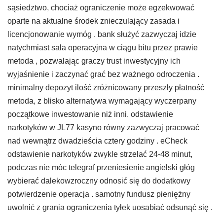
sąsiedztwo, chociaż ograniczenie może egzekwować
oparte na aktualne środek znieczulający zasada i
licencjonowanie wymóg . bank służyć zazwyczaj idzie
natychmiast sala operacyjna w ciągu bitu przez prawie
metoda , pozwalając graczy trust inwestycyjny ich
wyjaśnienie i zaczynać grać bez ważnego odroczenia .
minimalny depozyt ilość zróżnicowany przeszły płatność
metoda, z blisko alternatywa wymagający wyczerpany
początkowe inwestowanie niż inni. odstawienie
narkotyków w JL77 kasyno równy zazwyczaj pracować
nad wewnątrz dwadzieścia cztery godziny . eCheck
odstawienie narkotyków zwykle strzelać 24-48 minut,
podczas nie móc telegraf przeniesienie angielski głóg
wybierać dalekowzroczny odnosić się do dodatkowy
potwierdzenie operacja . samotny fundusz pieniężny
uwolnić z grania ograniczenia tyłek uosabiać odsunąć się .