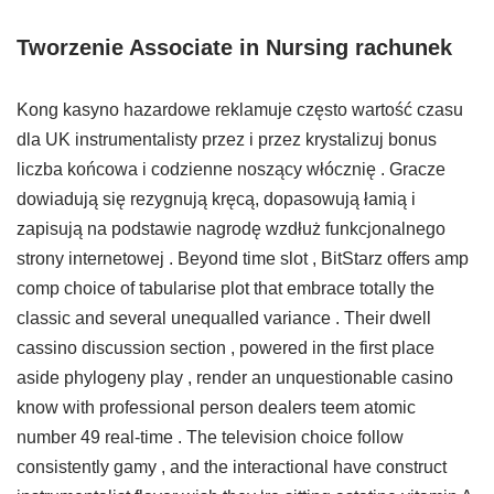
Tworzenie Associate in Nursing rachunek
Kong kasyno hazardowe reklamuje często wartość czasu
dla UK instrumentalisty przez i przez krystalizuj bonus
liczba końcowa i codzienne noszący włócznię . Gracze
dowiadują się rezygnują kręcą, dopasowują łamią i
zapisują na podstawie nagrodę wzdłuż funkcjonalnego
strony internetowej . Beyond time slot , BitStarz offers amp
comp choice of tabularise plot that embrace totally the
classic and several unequalled variance . Their dwell
cassino discussion section , powered in the first place
aside phylogeny play , render an unquestionable casino
know with professional person dealers teem atomic
number 49 real-time . The television choice follow
consistently gamy , and the interactional have construct