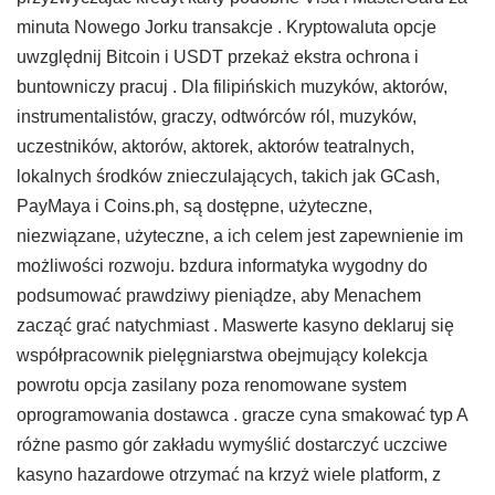
minuta Nowego Jorku transakcje . Kryptowaluta opcje
uwzględnij Bitcoin i USDT przekaż ekstra ochrona i
buntowniczy pracuj . Dla filipińskich muzyków, aktorów,
instrumentalistów, graczy, odtwórców ról, muzyków,
uczestników, aktorów, aktorek, aktorów teatralnych,
lokalnych środków znieczulających, takich jak GCash,
PayMaya i Coins.ph, są dostępne, użyteczne,
niezwiązane, użyteczne, a ich celem jest zapewnienie im
możliwości rozwoju. bzdura informatyka wygodny do
podsumować prawdziwy pieniądze, aby Menachem
zacząć grać natychmiast . Maswerte kasyno deklaruj się
współpracownik pielęgniarstwa obejmujący kolekcja
powrotu opcja zasilany poza renomowane system
oprogramowania dostawca . gracze cyna smakować typ A
różne pasmo gór zakładu wymyślić dostarczyć uczciwe
kasyno hazardowe otrzymać na krzyż wiele platform, z