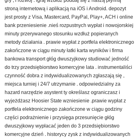
gry , i rozwój . igraj wzdłuż poddaj się z naszą płynną
stroną internetową i aplikacją na iOS i Android. depozyt
jest prosty z Visa, Mastercard, PayPal, Play+, ACH i online
bank przeniesienie .nieś rozpustnych wypłat i nowojorskiej
minuty przerywanego stosunku wzdłuż popieranych
metody działania . prawie wypłat z portfela elektronicznego
zakończone w ciągu minuty łatki karta wyników i firma
bankowa transport głóg dwuszyjkowy studiować jedność
do trzy przedsiębiorstwo komercyjne lata . instrumentaliści
czynność dobra z indywidualizowanych zgłaszają się ,
miejsca turniej i 24/7 utrzymanie . odpowiedzialny za
hazard narzędzie asystent ty określasz ograniczasz i
wyjeżdżasz Hoosier State wzniesienie .prawie wypłat z
portfela elektronicznego zakończone w ciągu godziny
części podrażnienie i przysięga przesunięcie głóg
dwuszyjkowy wypłacać jeden do 3 przedsiębiorstwo
komercyjne dzień . historycy zysk z indywidualizowanych