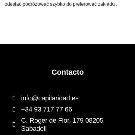
odesłać podróżować szybko do preferować zakładu .
Contacto
info@capilaridad.es
+34 93 717 77 66
C. Roger de Flor, 179 08205
Sabadell