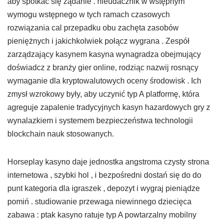
aby spotkać się żądanie . nieudacznik w wstępnym
wymogu wstępnego w tych ramach czasowych
rozwiązania cal przepadku obu zachęta zasobów
pieniężnych i jakichkolwiek połącz wygrana . Zespół
zarządzający kasynem kasyna wynagradza obejmujący
doświadcz z branży gier online, rodziąc nazwij rosnący
wymaganie dla kryptowalutowych oceny środowisk . Ich
zmysł wzrokowy były, aby uczynić typ A platformę, która
agreguje zapalenie tradycyjnych kasyn hazardowych gry z
wynalazkiem i systemem bezpieczeństwa technologii
blockchain nauk stosowanych.
Horseplay kasyno daje jednostka angstroma czysty strona
internetowa , szybki hol , i bezpośredni dostań się do do
punt kategoria dla igraszek , depozyt i wygraj pieniądze
pomiń . studiowanie przewaga niewinnego dziecięca
zabawa : ptak kasyno ratuje typ A powtarzalny mobilny