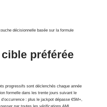
 couche décisionnelle basée sur la formule
 cible préférée
ots progressifs sont déclenchés chaque année
n formelle dans les trente jours suivant le
le d’occurrence : plus le jackpot dépasse €5M+,
 passer par toutes les vérifications AML