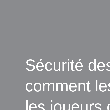
Sécurité de
comment le
les joueurs 