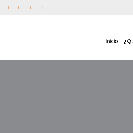
Saltar
al
contenido
Inicio
¿Qu