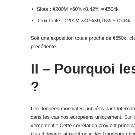
Slots : €200M ×60%×0,42% ≈ €504k
Jeux table : €200M ×40%×0,18% ≈ €144k
Soit une exposition totale proche de €650k, chi
précédente.
II – Pourquoi le
?
Les données mondiales publiées par l’Interna
dans les casinos européens uniquement. Sur ce
versement.* Cette corrélation provient princip
plus il devient attractif pour des fraudeurs ch