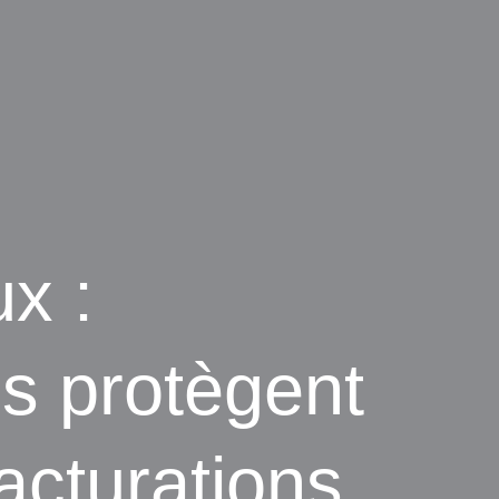
x :
s protègent
facturations