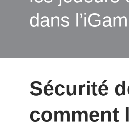
dans l’iGam
Sécurité d
comment l