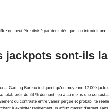
ffre qui peut être divisé par deux dès que l’on introduit une
s jackpots sont-ils la
tional Gaming Bureau indiquent qu’en moyenne 12 000 jackp
 total, près de 38 % donnent lieu à au moins une contestatio
alement du contraste entre valeur perçue et probabilité réel
erchant à exploiter rapidement un afflux massif d’argent sans