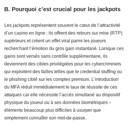
B. Pourquoi c’est crucial pour les jackpots
Les jackpots représentent souvent le cœur de l’attractivité
d’un casino en ligne : ils offrent des retours sur mise (RTP)
supérieurs et créent un effet viral parmi les joueurs
recherchant l’émotion du gros gain instantané. Lorsque ces
gains sont versés sans contrôle supplémentaire, ils
deviennent des cibles privilégiées pour les cybercriminels
qui exploitent des failles telles que le credential stuffing ou
le phishing ciblé sur les comptes premium. L’introduction
du MFA réduit immédiatement le taux de réussite de ces
attaques car elle nécessite l’accès simultané au dispositif
physique du joueur ou à ses données biométriques –
éléments beaucoup plus difficiles à usurper que
simplement connaître son mot‑de‑passe.