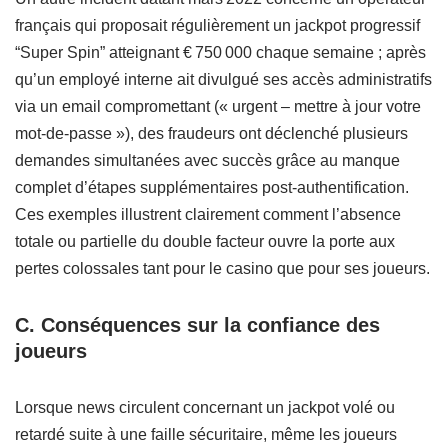
français qui proposait régulièrement un jackpot progressif
“Super Spin” atteignant € 750 000 chaque semaine ; après
qu’un employé interne ait divulgué ses accès administratifs
via un email compromettant (« urgent – mettre à jour votre
mot‑de‑passe »), des fraudeurs ont déclenché plusieurs
demandes simultanées avec succès grâce au manque
complet d’étapes supplémentaires post-authentification.
Ces exemples illustrent clairement comment l’absence
totale ou partielle du double facteur ouvre la porte aux
pertes colossales tant pour le casino que pour ses joueurs.
C. Conséquences sur la confiance des
joueurs
Lorsque news circulent concernant un jackpot volé ou
retardé suite à une faille sécuritaire, même les joueurs