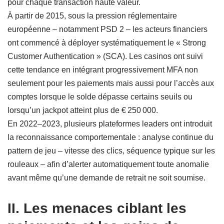
pour chaque transaction haute valeur.
À partir de 2015, sous la pression réglementaire
européenne – notamment PSD 2 – les acteurs financiers
ont commencé à déployer systématiquement le « Strong
Customer Authentication » (SCA). Les casinos ont suivi
cette tendance en intégrant progressivement MFA non
seulement pour les paiements mais aussi pour l’accès aux
comptes lorsque le solde dépasse certains seuils ou
lorsqu’un jackpot atteint plus de € 250 000.
En 2022–2023, plusieurs plateformes leaders ont introduit
la reconnaissance comportementale : analyse continue du
pattern de jeu – vitesse des clics, séquence typique sur les
rouleaux – afin d’alerter automatiquement toute anomalie
avant même qu’une demande de retrait ne soit soumise.
II. Les menaces ciblant les