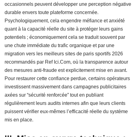
occasionnels peuvent développer une perception négative
durable envers toute plateforme concernée.
Psychologiquement, cela engendre méfiance et anxiété
quant à la capacité réelle du site à protéger leurs gains
potentiels ; économiquement cela se traduit souvent par
une chute immédiate du trafic organique et par une
migration vers les meilleurs sites de paris sportifs 2026
recommandés par Ref Ici.Com, où la transparence autour
des mesures anti-fraude est explicitement mise en avant.
Pour restaurer cette confiance perdue, certains opérateurs
investissent massivement dans campagnes publicitaires
axées sur “sécurité renforcée” tout en publiant
régulièrement leurs audits internes afin que leurs clients
puissent vérifier eux-mêmes l’efficacité réelle du système
mis en place.