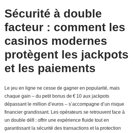
Sécurité à double
facteur : comment les
casinos modernes
protègent les jackpots
et les paiements
Le jeu en ligne ne cesse de gagner en popularité, mais
chaque gain – du petit bonus de € 10 aux jackpots
dépassant le million d’euros – s’accompagne d’un risque
financier grandissant. Les opérateurs se retrouvent face à
un double défi : offrir une expérience fluide tout en
garantissant la sécurité des transactions et la protection