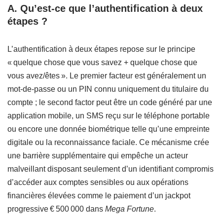
A. Qu’est‑ce que l’authentification à deux
étapes ?
L’authentification à deux étapes repose sur le principe
« quelque chose que vous savez + quelque chose que
vous avez/êtes ». Le premier facteur est généralement un
mot‑de‑passe ou un PIN connu uniquement du titulaire du
compte ; le second factor peut être un code généré par une
application mobile, un SMS reçu sur le téléphone portable
ou encore une donnée biométrique telle qu’une empreinte
digitale ou la reconnaissance faciale. Ce mécanisme crée
une barrière supplémentaire qui empêche un acteur
malveillant disposant seulement d’un identifiant compromis
d’accéder aux comptes sensibles ou aux opérations
financières élevées comme le paiement d’un jackpot
progressive € 500 000 dans
Mega Fortune
.