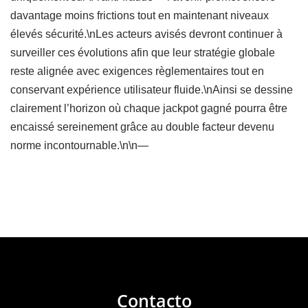
davantage moins frictions tout en maintenant niveaux
élevés sécurité.\nLes acteurs avisés devront continuer à
surveiller ces évolutions afin que leur stratégie globale
reste alignée avec exigences règlementaires tout en
conservant expérience utilisateur fluide.\nAinsi se dessine
clairement l’horizon où chaque jackpot gagné pourra être
encaissé sereinement grâce au double facteur devenu
norme incontournable.\n\n—
Contacto