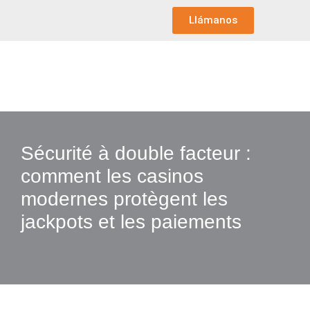
Llámanos
Saltar
al
contenido
Sécurité à double facteur :
comment les casinos
modernes protègent les
jackpots et les paiements