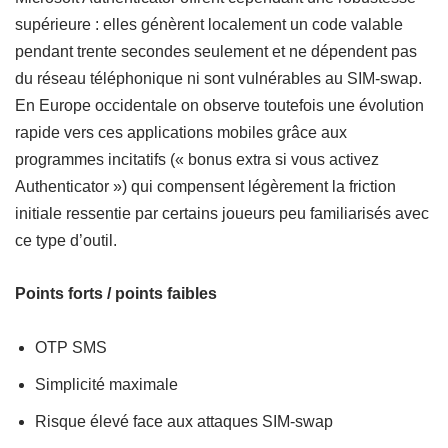
supérieure : elles génèrent localement un code valable
pendant trente secondes seulement et ne dépendent pas
du réseau téléphonique ni sont vulnérables au SIM‑swap.
En Europe occidentale on observe toutefois une évolution
rapide vers ces applications mobiles grâce aux
programmes incitatifs (« bonus extra si vous activez
Authenticator ») qui compensent légèrement la friction
initiale ressentie par certains joueurs peu familiarisés avec
ce type d’outil.
Points forts / points faibles
OTP SMS
Simplicité maximale
Risque élevé face aux attaques SIM‑swap