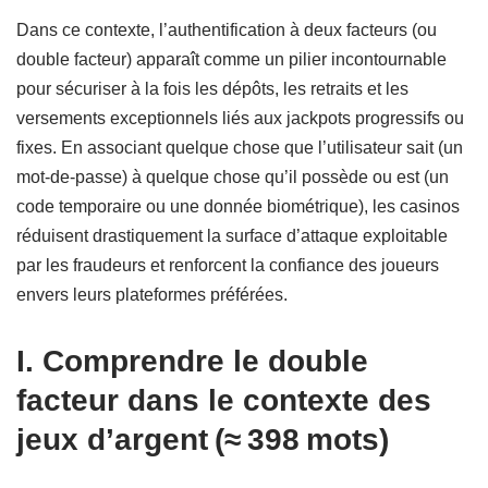
Dans ce contexte, l’authentification à deux facteurs (ou
double facteur) apparaît comme un pilier incontournable
pour sécuriser à la fois les dépôts, les retraits et les
versements exceptionnels liés aux jackpots progressifs ou
fixes. En associant quelque chose que l’utilisateur sait (un
mot‑de‑passe) à quelque chose qu’il possède ou est (un
code temporaire ou une donnée biométrique), les casinos
réduisent drastiquement la surface d’attaque exploitable
par les fraudeurs et renforcent la confiance des joueurs
envers leurs plateformes préférées.
I. Comprendre le double
facteur dans le contexte des
jeux d’argent (≈ 398 mots)