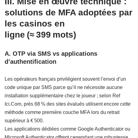
III. Mise en œuvre technique :
solutions de MFA adoptées par
les casinos en
ligne (≈ 399 mots)
A. OTP via SMS vs applications
d’authentification
Les opérateurs français privilégient souvent l’envoi d’un
code unique par SMS parce qu’il ne nécessite aucune
installation supplémentaire chez le joueur ; selon Ref
Ici.Com, près 68 % des sites évalués utilisent encore cette
méthode comme première couche MFA lors du retrait
supérieur à € 500.
Les applications dédiées comme Google Authenticator ou
Microsoft Authenticator offrent cependant une robustesse