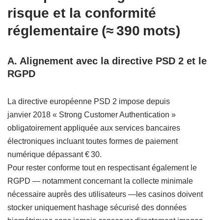
risque et la conformité
réglementaire (≈ 390 mots)
A. Alignement avec la directive PSD 2 et le
RGPD
La directive européenne PSD 2 impose depuis
janvier 2018 « Strong Customer Authentication »
obligatoirement appliquée aux services bancaires
électroniques incluant toutes formes de paiement
numérique dépassant € 30.
Pour rester conforme tout en respectisant également le
RGPD — notamment concernant la collecte minimale
nécessaire auprès des utilisateurs —les casinos doivent
stocker uniquement hashage sécurisé des données