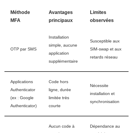
Méthode
Avantages
Limites
MFA
principaux
observées
Installation
Susceptible aux
simple, aucune
OTP par SMS
SIM‑swap et aux
application
retards réseau
supplémentaire
Applications
Code hors
Nécessite
Authenticator
ligne, durée
installation et
(ex : Google
limitée très
synchronisation
Authenticator)
courte
Aucun code à
Dépendance au