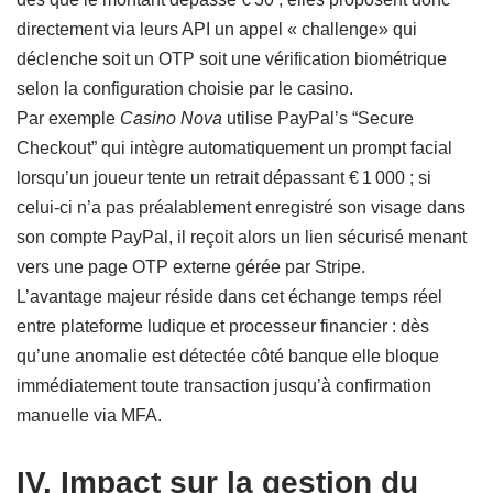
directement via leurs API un appel « challenge» qui
déclenche soit un OTP soit une vérification biométrique
selon la configuration choisie par le casino.
Par exemple
Casino Nova
utilise PayPal’s “Secure
Checkout” qui intègre automatiquement un prompt facial
lorsqu’un joueur tente un retrait dépassant € 1 000 ; si
celui-ci n’a pas préalablement enregistré son visage dans
son compte PayPal, il reçoit alors un lien sécurisé menant
vers une page OTP externe gérée par Stripe.
L’avantage majeur réside dans cet échange temps réel
entre plateforme ludique et processeur financier : dès
qu’une anomalie est détectée côté banque elle bloque
immédiatement toute transaction jusqu’à confirmation
manuelle via MFA.
IV. Impact sur la gestion du