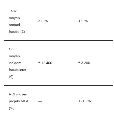
Taux
moyen
4,8 %
1,9 %
annuel
fraude (€)
Coût
moyen
incident
€ 12 400
€ 3 200
frauduleux
(€)
ROI moyen
projets MFA
—
+215 %
(%)