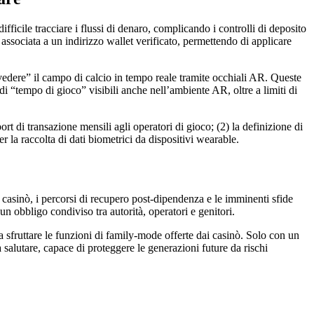
icile tracciare i flussi di denaro, complicando i controlli di deposito
 associata a un indirizzo wallet verificato, permettendo di applicare
edere” il campo di calcio in tempo reale tramite occhiali AR. Queste
i “tempo di gioco” visibili anche nell’ambiente AR, oltre a limiti di
rt di transazione mensili agli operatori di gioco; (2) la definizione di
r la raccolta di dati biometrici da dispositivi wearable.
 casinò, i percorsi di recupero post‑dipendenza e le imminenti sfide
n obbligo condiviso tra autorità, operatori e genitori.
 a sfruttare le funzioni di family‑mode offerte dai casinò. Solo con un
salutare, capace di proteggere le generazioni future da rischi