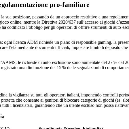
regolamentazione pro‑familiare
a sua posizione, passando da un approccio restrittivo a una regolamentaz
di gioco online, mentre la Direttiva 2020/637 sull’accesso ai giochi d’azza
) ha codificato l’obbligo per gli operatori di offrire strumenti di auto‑e
cenza: ogni licenza ADM richiede un piano di responsible gaming, la pres
icare l’età mediante documenti ufficiali, impostare limiti di deposito ch
ell’AAMS, le richieste di auto‑esclusione sono aumentate del 27 % dal 2
no registrato una diminuzione del 15 % delle segnalazioni di comportam
a vigilanza su tutti gli operatori italiani, imponendo controlli period
otetta che consente ai genitori di bloccare categorie di giochi (es. slot
a tutti i licenziatari, garantendo che un utente escluso non possa riattiva
ia
UKGC)
Scandinavia (Sweden, Finlandia)