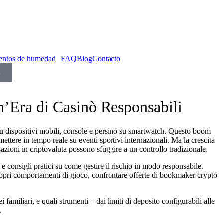
entos de humedad
FAQ
Blog
Contacto
s
un’Era di Casinò Responsabili
i su dispositivi mobili, console e persino su smartwatch. Questo boom
ettere in tempo reale su eventi sportivi internazionali. Ma la crescita
azioni in criptovaluta possono sfuggire a un controllo tradizionale.
 e consigli pratici su come gestire il rischio in modo responsabile.
 propri comportamenti di gioco, confrontare offerte di bookmaker crypto
familiari, e quali strumenti – dai limiti di deposito configurabili alle
.