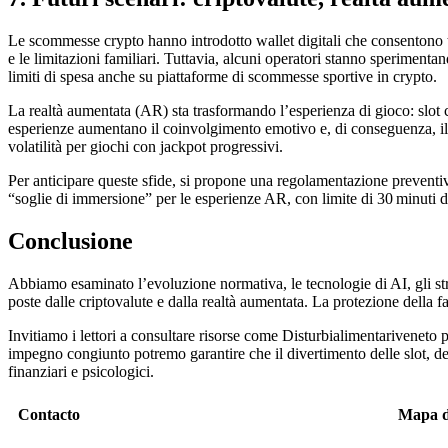
Le scommesse crypto hanno introdotto wallet digitali che consentono tra
e le limitazioni familiari. Tuttavia, alcuni operatori stanno sperimenta
limiti di spesa anche su piattaforme di scommesse sportive in crypto.
La realtà aumentata (AR) sta trasformando l’esperienza di gioco: slo
esperienze aumentano il coinvolgimento emotivo e, di conseguenza, il r
volatilità per giochi con jackpot progressivi.
Per anticipare queste sfide, si propone una regolamentazione preventiva 
“soglie di immersione” per le esperienze AR, con limite di 30 minuti di 
Conclusione
Abbiamo esaminato l’evoluzione normativa, le tecnologie di AI, gli str
poste dalle criptovalute e dalla realtà aumentata. La protezione della 
Invitiamo i lettori a consultare risorse come Disturbialimentariveneto p
impegno congiunto potremo garantire che il divertimento delle slot, dei
finanziari e psicologici.
Contacto
Mapa de