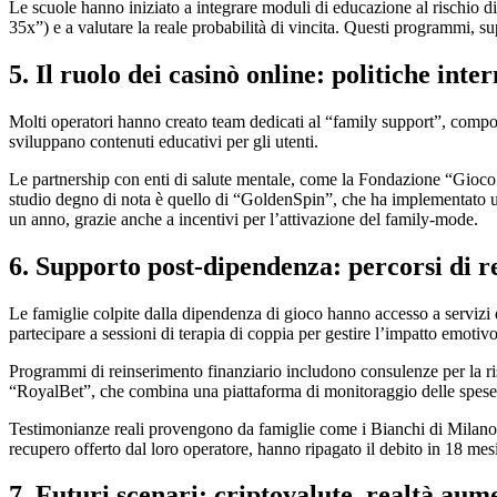
Le scuole hanno iniziato a integrare moduli di educazione al rischio di
35x”) e a valutare la reale probabilità di vincita. Questi programmi, s
5. Il ruolo dei casinò online: politiche inte
Molti operatori hanno creato team dedicati al “family support”, compos
sviluppano contenuti educativi per gli utenti.
Le partnership con enti di salute mentale, come la Fondazione “Gioco Sa
studio degno di nota è quello di “GoldenSpin”, che ha implementato un
un anno, grazie anche a incentivi per l’attivazione del family‑mode.
6. Supporto post‑dipendenza: percorsi di r
Le famiglie colpite dalla dipendenza di gioco hanno accesso a servizi d
partecipare a sessioni di terapia di coppia per gestire l’impatto emotivo
Programmi di reinserimento finanziario includono consulenze per la ris
“RoyalBet”, che combina una piattaforma di monitoraggio delle spese 
Testimonianze reali provengono da famiglie come i Bianchi di Milano,
recupero offerto dal loro operatore, hanno ripagato il debito in 18 mesi
7. Futuri scenari: criptovalute, realtà aum