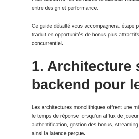
entre design et performance.
Ce guide détaillé vous accompagnera, étape p
traduit en opportunités de bonus plus attracti
concurrentiel.
1. Architecture 
backend pour l
Les architectures monolithiques offrent une m
le temps de réponse lorsqu’un afflux de joueur
authentification, gestion des bonus, streamin
ainsi la latence perçue.