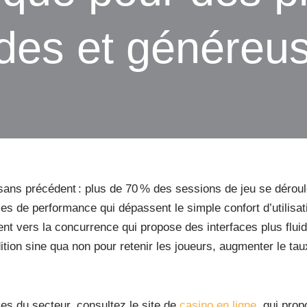
ides et généreu
sans précédent : plus de 70 % des sessions de jeu se dérou
s de performance qui dépassent le simple confort d’utilisat
lent vers la concurrence qui propose des interfaces plus f
ition sine qua non pour retenir les joueurs, augmenter le ta
es du secteur, consultez le site de
casino en ligne
, qui prop