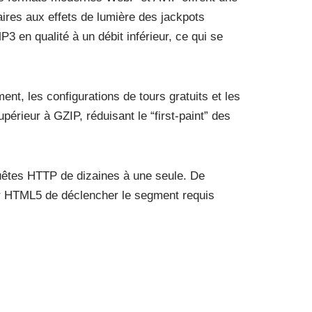
ires aux effets de lumière des jackpots
3 en qualité à un débit inférieur, ce qui se
nt, les configurations de tours gratuits et les
érieur à GZIP, réduisant le “first‑paint” des
quêtes HTTP de dizaines à une seule. De
ur HTML5 de déclencher le segment requis