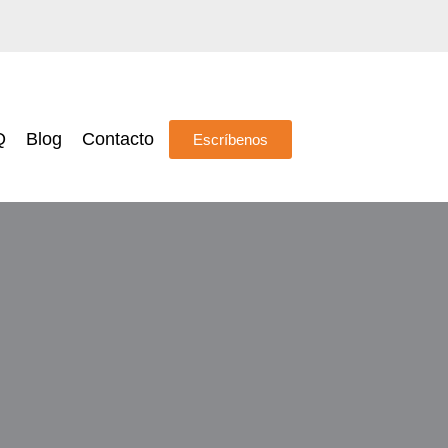
Q
Blog
Contacto
Escríbenos