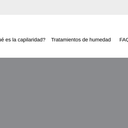
é es la capilaridad?
Tratamientos de humedad
FA