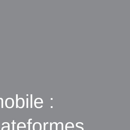
obile :
lateformes