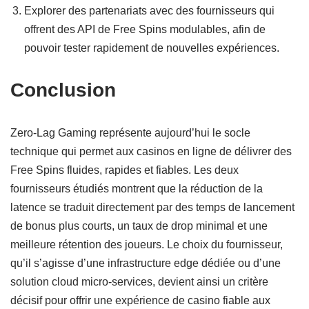
Explorer des partenariats avec des fournisseurs qui
offrent des API de Free Spins modulables, afin de
pouvoir tester rapidement de nouvelles expériences.
Conclusion
Zero‑Lag Gaming représente aujourd’hui le socle
technique qui permet aux casinos en ligne de délivrer des
Free Spins fluides, rapides et fiables. Les deux
fournisseurs étudiés montrent que la réduction de la
latence se traduit directement par des temps de lancement
de bonus plus courts, un taux de drop minimal et une
meilleure rétention des joueurs. Le choix du fournisseur,
qu’il s’agisse d’une infrastructure edge dédiée ou d’une
solution cloud micro‑services, devient ainsi un critère
décisif pour offrir une expérience de casino fiable aux