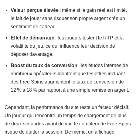
Valeur perçue élevée
: même si le gain réel est limité,
le fait de jouer sans risquer son propre argent crée un
sentiment de cadeau.
Effet de démarrage
: les joueurs testent le RTP et la
volatilité du jeu, ce qui influence leur décision de
déposer davantage.
Boost du taux de conversion
: les études internes de
nombreux opérateurs montrent que les offres incluant
des Free Spins augmentent le taux de conversion de
12 % à 18 % par rapport à une simple remise en argent.
Cependant, la performance du site reste un facteur décisif.
Un joueur qui rencontre un temps de chargement de plus
de deux secondes avant de voir le compteur de Free Spins
risque de quitter la session. De même, un affichage