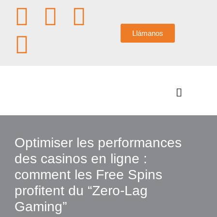
Saltar
Llámanos
al
contenido
Optimiser les performances
des casinos en ligne :
comment les Free Spins
profitent du “Zero‑Lag
Gaming”