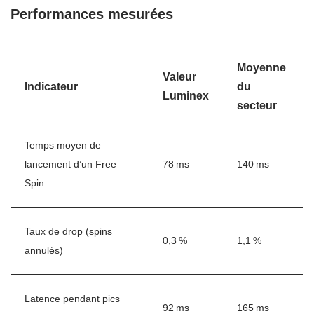
Performances mesurées
Moyenne
Valeur
Indicateur
du
Luminex
secteur
Temps moyen de
lancement d’un Free
78 ms
140 ms
Spin
Taux de drop (spins
0,3 %
1,1 %
annulés)
Latence pendant pics
92 ms
165 ms