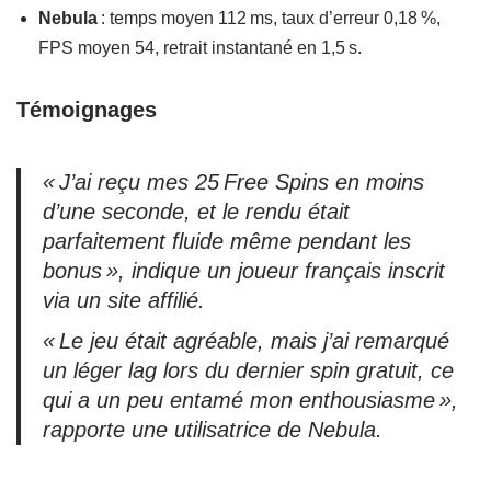
Nebula
: temps moyen 112 ms, taux d’erreur 0,18 %,
FPS moyen 54, retrait instantané en 1,5 s.
Témoignages
« J’ai reçu mes 25 Free Spins en moins
d’une seconde, et le rendu était
parfaitement fluide même pendant les
bonus », indique un joueur français inscrit
via un site affilié.
« Le jeu était agréable, mais j’ai remarqué
un léger lag lors du dernier spin gratuit, ce
qui a un peu entamé mon enthousiasme »,
rapporte une utilisatrice de Nebula.