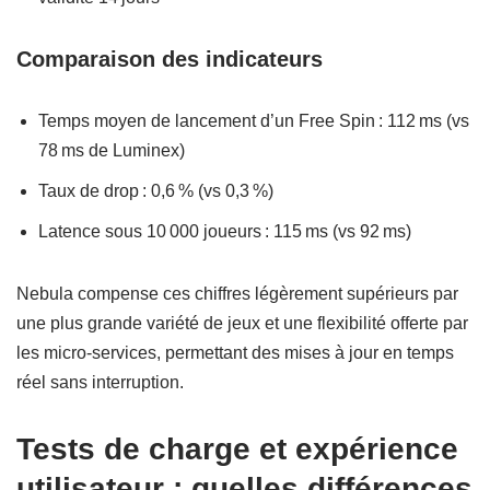
Comparaison des indicateurs
Temps moyen de lancement d’un Free Spin : 112 ms (vs
78 ms de Luminex)
Taux de drop : 0,6 % (vs 0,3 %)
Latence sous 10 000 joueurs : 115 ms (vs 92 ms)
Nebula compense ces chiffres légèrement supérieurs par
une plus grande variété de jeux et une flexibilité offerte par
les micro‑services, permettant des mises à jour en temps
réel sans interruption.
Tests de charge et expérience
utilisateur : quelles différences