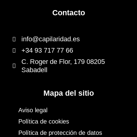
Contacto
info@capilaridad.es
+34 93 717 77 66
C. Roger de Flor, 179 08205
Sabadell
Mapa del sitio
Aviso legal
Política de cookies
Política de protección de datos