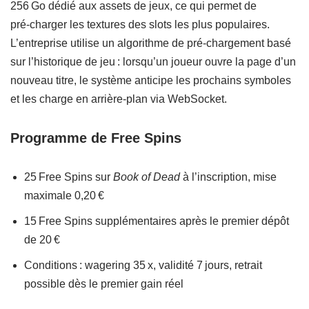
256 Go dédié aux assets de jeux, ce qui permet de
pré‑charger les textures des slots les plus populaires.
L’entreprise utilise un algorithme de pré‑chargement basé
sur l’historique de jeu : lorsqu’un joueur ouvre la page d’un
nouveau titre, le système anticipe les prochains symboles
et les charge en arrière‑plan via WebSocket.
Programme de Free Spins
25 Free Spins sur
Book of Dead
à l’inscription, mise
maximale 0,20 €
15 Free Spins supplémentaires après le premier dépôt
de 20 €
Conditions : wagering 35 x, validité 7 jours, retrait
possible dès le premier gain réel