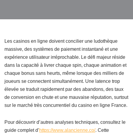
Les casinos en ligne doivent concilier une ludothèque
massive, des systèmes de paiement instantané et une
expérience utilisateur irréprochable. Le défi majeur réside
dans la capacité à livrer chaque spin, chaque animation et
chaque bonus sans heurts, même lorsque des milliers de
joueurs se connectent simultanément. Une latence trop
élevée se traduit rapidement par des abandons, des taux
de conversion en chute et une mauvaise réputation, surtout
sur le marché très concurrentiel du casino en ligne France.
Pour découvrir d’autres analyses techniques, consultez le
guide complet d’
https://www.alancienne.co/
. Cette