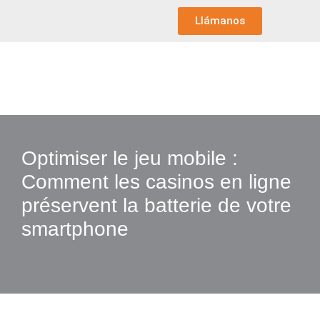
Llámanos
Saltar
al
contenido
Optimiser le jeu mobile :
Comment les casinos en ligne
préservent la batterie de votre
smartphone