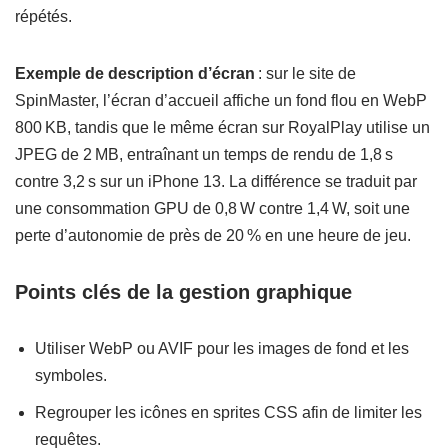
répétés.
Exemple de description d’écran
: sur le site de
SpinMaster, l’écran d’accueil affiche un fond flou en WebP
800 KB, tandis que le même écran sur RoyalPlay utilise un
JPEG de 2 MB, entraînant un temps de rendu de 1,8 s
contre 3,2 s sur un iPhone 13. La différence se traduit par
une consommation GPU de 0,8 W contre 1,4 W, soit une
perte d’autonomie de près de 20 % en une heure de jeu.
Points clés de la gestion graphique
Utiliser WebP ou AVIF pour les images de fond et les
symboles.
Regrouper les icônes en sprites CSS afin de limiter les
requêtes.