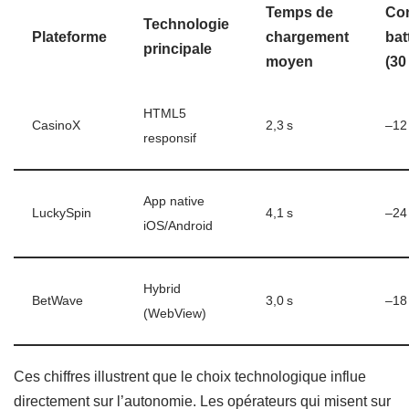
Temps de
Co
Technologie
Plateforme
chargement
bat
principale
moyen
(30
HTML5
CasinoX
2,3 s
–12 
responsif
App native
LuckySpin
4,1 s
–24 
iOS/Android
Hybrid
BetWave
3,0 s
–18 
(WebView)
Ces chiffres illustrent que le choix technologique influe
directement sur l’autonomie. Les opérateurs qui misent sur