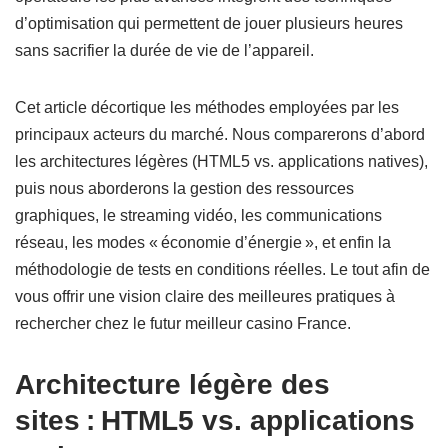
d’optimisation qui permettent de jouer plusieurs heures
sans sacrifier la durée de vie de l’appareil.
Cet article décortique les méthodes employées par les
principaux acteurs du marché. Nous comparerons d’abord
les architectures légères (HTML5 vs. applications natives),
puis nous aborderons la gestion des ressources
graphiques, le streaming vidéo, les communications
réseau, les modes « économie d’énergie », et enfin la
méthodologie de tests en conditions réelles. Le tout afin de
vous offrir une vision claire des meilleures pratiques à
rechercher chez le futur meilleur casino France.
Architecture légère des
sites : HTML5 vs. applications