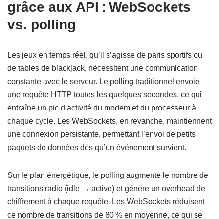
grâce aux API : WebSockets
vs. polling
Les jeux en temps réel, qu’il s’agisse de paris sportifs ou
de tables de blackjack, nécessitent une communication
constante avec le serveur. Le polling traditionnel envoie
une requête HTTP toutes les quelques secondes, ce qui
entraîne un pic d’activité du modem et du processeur à
chaque cycle. Les WebSockets, en revanche, maintiennent
une connexion persistante, permettant l’envoi de petits
paquets de données dès qu’un événement survient.
Sur le plan énergétique, le polling augmente le nombre de
transitions radio (idle → active) et génère un overhead de
chiffrement à chaque requête. Les WebSockets réduisent
ce nombre de transitions de 80 % en moyenne, ce qui se