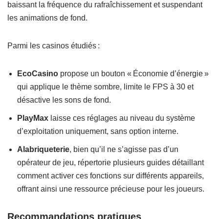
baissant la fréquence du rafraîchissement et suspendant
les animations de fond.
Parmi les casinos étudiés :
EcoCasino
propose un bouton « Économie d’énergie »
qui applique le thème sombre, limite le FPS à 30 et
désactive les sons de fond.
PlayMax
laisse ces réglages au niveau du système
d’exploitation uniquement, sans option interne.
Alabriqueterie
, bien qu’il ne s’agisse pas d’un
opérateur de jeu, répertorie plusieurs guides détaillant
comment activer ces fonctions sur différents appareils,
offrant ainsi une ressource précieuse pour les joueurs.
Recommandations pratiques