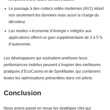
Le passage à des codecs vidéo modernes (AV1) réduit
non seulement les données mais aussi la charge du
décodeur.
Les modes « économie d’énergie » intégrés aux
applications offrent un gain supplémentaire de 3 à 5 %
d’autonomie.
Les développeurs qui souhaitent améliorer leurs
performances mobiles peuvent s’inspirer des meilleures
pratiques d’EcoCasino et de SpinMaster, qui combinent
toutes les optimisations présentées dans cet article.
Conclusion
Nous avons passé en revue les stratégies clés qui