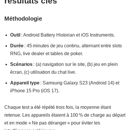
résultats clés
Méthodologie
Outil
: Android Battery Historian et iOS Instruments.
Durée
: 45 minutes de jeu continu, alternant entre slots
RNG, live dealer et tables de poker.
Scénarios
: (a) navigation sur le site, (b) jeu en plein
écran, (c) utilisation du chat live.
Appareil type
: Samsung Galaxy S23 (Android 14) et
iPhone 15 Pro (iOS 17).
Chaque test a été répété trois fois, la moyenne étant
retenue. Les appareils étaient à 100 % de charge au départ
et en mode « Ne pas déranger » pour éviter les