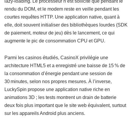
lazy‑loading. Le processeur n’est sollicité que pendant le
rendu du DOM, et le modem reste en veille pendant les
courtes requêtes HTTP. Une application native, quant à
elle, doit souvent initialiser des bibliothèques lourdes (SDK
de paiement, moteur de jeu) dès le lancement, ce qui
augmente le pic de consommation CPU et GPU.
Parmi les casinos étudiés, CasinoX privilégie une
architecture HTML5 et a enregistré une baisse de 15 % de
la consommation d’énergie pendant une session de
30 minutes, selon nos propres mesures. À l’inverse,
LuckySpin propose une application native riche en
animations 3D ; les tests montrent un drain de batterie
deux fois plus important que le site web équivalent, surtout
sur les appareils Android plus anciens.