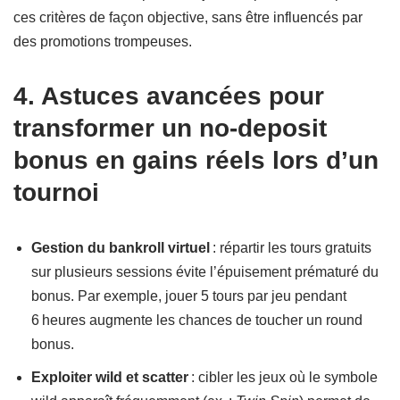
ces critères de façon objective, sans être influencés par
des promotions trompeuses.
4. Astuces avancées pour
transformer un no‑deposit
bonus en gains réels lors d’un
tournoi
Gestion du bankroll virtuel
: répartir les tours gratuits
sur plusieurs sessions évite l’épuisement prématuré du
bonus. Par exemple, jouer 5 tours par jeu pendant
6 heures augmente les chances de toucher un round
bonus.
Exploiter wild et scatter
: cibler les jeux où le symbole