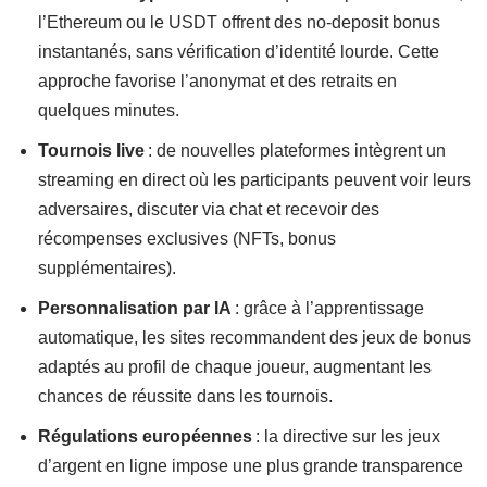
l’Ethereum ou le USDT offrent des no‑deposit bonus
instantanés, sans vérification d’identité lourde. Cette
approche favorise l’anonymat et des retraits en
quelques minutes.
Tournois live
: de nouvelles plateformes intègrent un
streaming en direct où les participants peuvent voir leurs
adversaires, discuter via chat et recevoir des
récompenses exclusives (NFTs, bonus
supplémentaires).
Personnalisation par IA
: grâce à l’apprentissage
automatique, les sites recommandent des jeux de bonus
adaptés au profil de chaque joueur, augmentant les
chances de réussite dans les tournois.
Régulations européennes
: la directive sur les jeux
d’argent en ligne impose une plus grande transparence