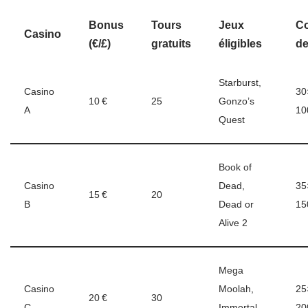
Bonus
Tours
Jeux
Co
Casino
(€/£)
gratuits
éligibles
de
Starburst,
Casino
30
10 €
25
Gonzo’s
A
10
Quest
Book of
Casino
Dead,
35
15 €
20
B
Dead or
15
Alive 2
Mega
Casino
Moolah,
25
20 €
30
C
Immortal
20