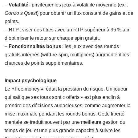
–
Volatilité
: privilégier les jeux à volatilité moyenne (ex. :
Gonzo’s Quest
) pour obtenir un flux constant de gains et de
points.
–
RTP
: viser des titres avec un RTP supérieur à 96 % afin
d’optimiser le retour sur chaque spin gratuit.
–
Fonctionnalités bonus
: les jeux avec des rounds
gratuits intégrés (wild‑re‑spin, multipliers) augmentent les
chances de points supplémentaires.
Impact psychologique
Le « free money » réduit la pression du risque. Un joueur
qui sait que ses tours sont « offerts » est plus enclin à
prendre des décisions audacieuses, comme augmenter la
mise maximale pendant les rounds bonus. Cette liberté
mentale se traduit souvent par une meilleure gestion du
temps de jeu et une plus grande capacité à suivre les