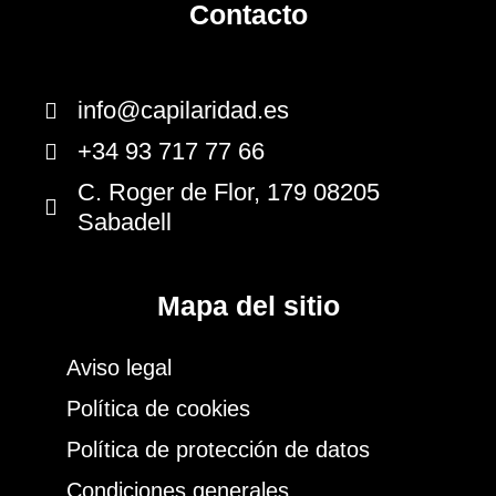
Contacto
info@capilaridad.es
+34 93 717 77 66
C. Roger de Flor, 179 08205
Sabadell
Mapa del sitio
Aviso legal
Política de cookies
Política de protección de datos
Condiciones generales