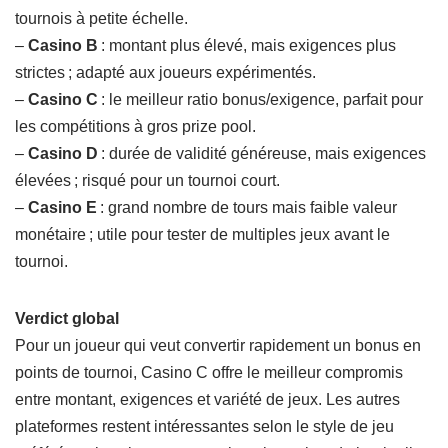
tournois à petite échelle.
–
Casino B
: montant plus élevé, mais exigences plus
strictes ; adapté aux joueurs expérimentés.
–
Casino C
: le meilleur ratio bonus/exigence, parfait pour
les compétitions à gros prize pool.
–
Casino D
: durée de validité généreuse, mais exigences
élevées ; risqué pour un tournoi court.
–
Casino E
: grand nombre de tours mais faible valeur
monétaire ; utile pour tester de multiples jeux avant le
tournoi.
Verdict global
Pour un joueur qui veut convertir rapidement un bonus en
points de tournoi, Casino C offre le meilleur compromis
entre montant, exigences et variété de jeux. Les autres
plateformes restent intéressantes selon le style de jeu