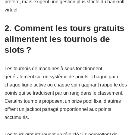
préféré, mais exigent une gestion plus stricte du bankroll
virtuel.
2. Comment les tours gratuits
alimentent les tournois de
slots ?
Les tournois de machines à sous fonctionnent
généralement sur un système de points : chaque gain,
chaque ligne active ou chaque spin gagnant rapporte des
points qui se traduisent par un rang dans le classement.
Certains tournois proposent un prize pool fixe, d’autres
offrent un jackpot partagé proportionnel aux points
accumulés.
Les tours gratuits jouent un rôle clé : ils permettent de