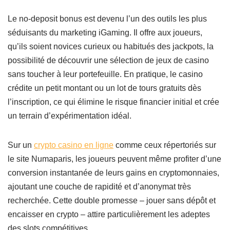
Le no‑deposit bonus est devenu l’un des outils les plus
séduisants du marketing iGaming. Il offre aux joueurs,
qu’ils soient novices curieux ou habitués des jackpots, la
possibilité de découvrir une sélection de jeux de casino
sans toucher à leur portefeuille. En pratique, le casino
crédite un petit montant ou un lot de tours gratuits dès
l’inscription, ce qui élimine le risque financier initial et crée
un terrain d’expérimentation idéal.
Sur un
crypto casino en ligne
comme ceux répertoriés sur
le site Numaparis, les joueurs peuvent même profiter d’une
conversion instantanée de leurs gains en cryptomonnaies,
ajoutant une couche de rapidité et d’anonymat très
recherchée. Cette double promesse – jouer sans dépôt et
encaisser en crypto – attire particulièrement les adeptes
des slots compétitives.