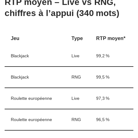
RTP moyen – Live vs RNG,
chiffres à l’appui (340 mots)
Jeu
Type
RTP moyen*
Blackjack
Live
99,2 %
Blackjack
RNG
99,5 %
Roulette européenne
Live
97,3 %
Roulette européenne
RNG
96,5 %