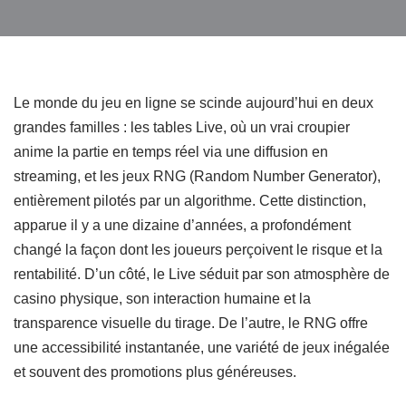
Le monde du jeu en ligne se scinde aujourd’hui en deux
grandes familles : les tables Live, où un vrai croupier
anime la partie en temps réel via une diffusion en
streaming, et les jeux RNG (Random Number Generator),
entièrement pilotés par un algorithme. Cette distinction,
apparue il y a une dizaine d’années, a profondément
changé la façon dont les joueurs perçoivent le risque et la
rentabilité. D’un côté, le Live séduit par son atmosphère de
casino physique, son interaction humaine et la
transparence visuelle du tirage. De l’autre, le RNG offre
une accessibilité instantanée, une variété de jeux inégalée
et souvent des promotions plus généreuses.