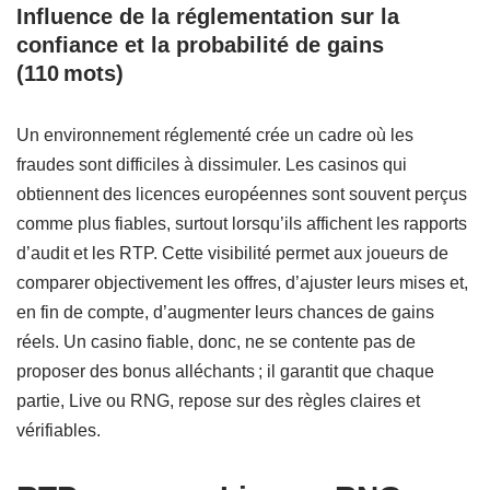
Influence de la réglementation sur la
confiance et la probabilité de gains
(110 mots)
Un environnement réglementé crée un cadre où les
fraudes sont difficiles à dissimuler. Les casinos qui
obtiennent des licences européennes sont souvent perçus
comme plus fiables, surtout lorsqu’ils affichent les rapports
d’audit et les RTP. Cette visibilité permet aux joueurs de
comparer objectivement les offres, d’ajuster leurs mises et,
en fin de compte, d’augmenter leurs chances de gains
réels. Un casino fiable, donc, ne se contente pas de
proposer des bonus alléchants ; il garantit que chaque
partie, Live ou RNG, repose sur des règles claires et
vérifiables.