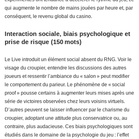
qui augmente le nombre de mains jouées par heure et, par
conséquent, le revenu global du casino.
Interaction sociale, biais psychologique et
prise de risque (150 mots)
Le Live introduit un élément social absent du RNG. Voir le
visage du croupier, entendre les discussions des autres
joueurs et ressentir l’ambiance du « salon » peut modifier
le comportement du parieur. Le phénomène de « social
proof » pousse certains à augmenter leurs mises après une
série de victoires observées chez leurs voisins virtuels.
D’autres peuvent se laisser influencer par le charisme du
croupier, adoptant une attitude plus conservatrice ou, au
contraire, plus audacieuse. Ces biais psychologiques sont
étudiés dans le domaine de la psychologie du jeu : l’effet