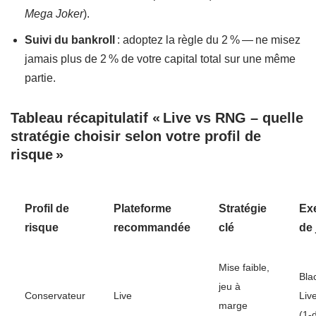
Mega Joker
).
Suivi du bankroll
: adoptez la règle du 2 % — ne misez
jamais plus de 2 % de votre capital total sur une même
partie.
Tableau récapitulatif « Live vs RNG – quelle
stratégie choisir selon votre profil de
risque »
Profil de
Plateforme
Stratégie
Ex
risque
recommandée
clé
de 
Mise faible,
Bla
jeu à
Conservateur
Live
Liv
marge
(1‑