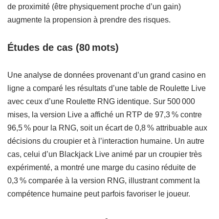
de proximité (être physiquement proche d’un gain)
augmente la propension à prendre des risques.
Études de cas (80 mots)
Une analyse de données provenant d’un grand casino en
ligne a comparé les résultats d’une table de Roulette Live
avec ceux d’une Roulette RNG identique. Sur 500 000
mises, la version Live a affiché un RTP de 97,3 % contre
96,5 % pour la RNG, soit un écart de 0,8 % attribuable aux
décisions du croupier et à l’interaction humaine. Un autre
cas, celui d’un Blackjack Live animé par un croupier très
expérimenté, a montré une marge du casino réduite de
0,3 % comparée à la version RNG, illustrant comment la
compétence humaine peut parfois favoriser le joueur.