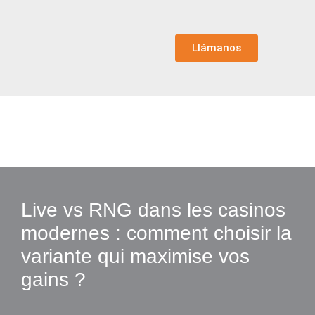
Saltar
Llámanos
al
contenido
Live vs RNG dans les casinos
modernes : comment choisir la
variante qui maximise vos
gains ?