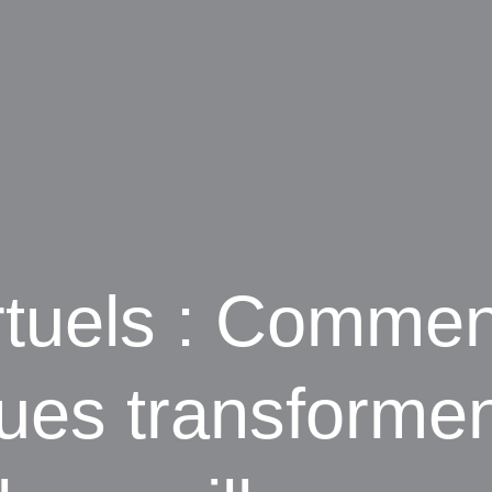
irtuels : Commen
es transformen