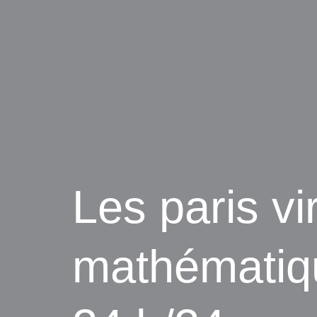
Les paris v
mathématiqu