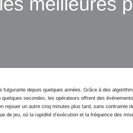
 les meilleures 
e fulgurante depuis quelques années. Grâce à des algorithm
n quelques secondes, les opérateurs offrent des événements d
en rejouer un autre cinq minutes plus tard, sans contrainte de
de jeu, où la rapidité d’exécution et la fréquence des mis