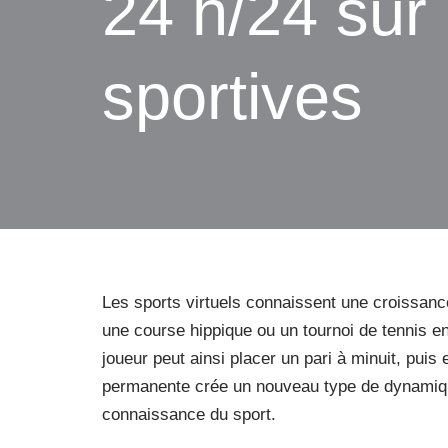
24 h/24 sur
sportives
Les sports virtuels connaissent une croissanc
une course hippique ou un tournoi de tennis e
joueur peut ainsi placer un pari à minuit, puis 
permanente crée un nouveau type de dynamique 
connaissance du sport.