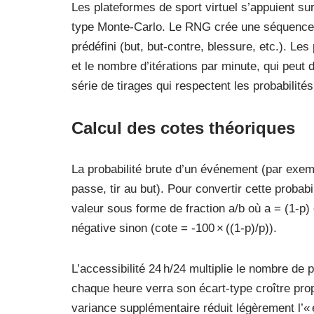
Les plateformes de sport virtuel s’appuient s
type Monte‑Carlo. Le RNG crée une séquence d
prédéfini (but, but‑contre, blessure, etc.). Le
et le nombre d’itérations par minute, qui peut d
série de tirages qui respectent les probabilités
Calcul des cotes théoriques
La probabilité brute d’un événement (par exemp
passe, tir au but). Pour convertir cette probabi
valeur sous forme de fraction a/b où a = (1‑p) e
négative sinon (cote = -100 × ((1‑p)/p)).
L’accessibilité 24 h/24 multiplie le nombre de
chaque heure verra son écart‑type croître pro
variance supplémentaire réduit légèrement l’« 