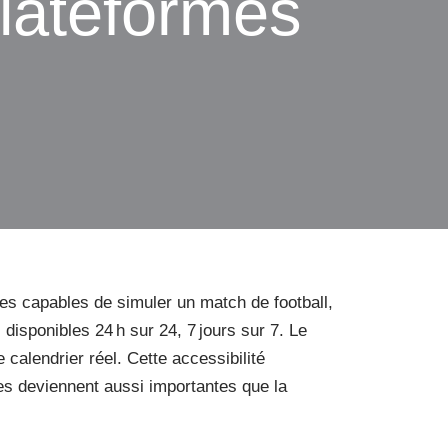
plateformes
es capables de simuler un match de football,
isponibles 24 h sur 24, 7 jours sur 7. Le
 calendrier réel. Cette accessibilité
es deviennent aussi importantes que la