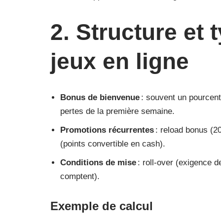
2. Structure et 
jeux en ligne
Bonus de bienvenue
: souvent un pourcenta
pertes de la première semaine.
Promotions récurrentes
: reload bonus (2
(points convertible en cash).
Conditions de mise
: roll‑over (exigence de
comptent).
Exemple de calcul