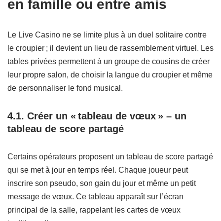
en famille ou entre amis
Le Live Casino ne se limite plus à un duel solitaire contre
le croupier ; il devient un lieu de rassemblement virtuel. Les
tables privées permettent à un groupe de cousins de créer
leur propre salon, de choisir la langue du croupier et même
de personnaliser le fond musical.
4.1. Créer un « tableau de vœux » – un
tableau de score partagé
Certains opérateurs proposent un tableau de score partagé
qui se met à jour en temps réel. Chaque joueur peut
inscrire son pseudo, son gain du jour et même un petit
message de vœux. Ce tableau apparaît sur l’écran
principal de la salle, rappelant les cartes de vœux