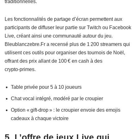
traditionnelles.
Les fonctionnalités de partage d’écran permettent aux
participants de diffuser leur partie sur Twitch ou Facebook
Live, créant ainsi une communauté autour du jeu.
Bleublanczebre.Fr a recensé plus de 1 200 streamers qui
utilisent ces outils pour organiser des tournois de Noël,
offrant des prix allant de 100 € en cash à des
crypto‑primes.
Table privée pour 5 à 10 joueurs
Chat vocal intégré, modéré par le croupier
Option « gift‑drop » : le croupier envoie des emojis
cadeaux à chaque victoire
5. L’offre de jeux Live qui