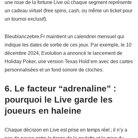
une roue de la fortune Live où chaque segment représente
un cadeau virtuel (free spins, cash, ou même un ticket pour
un tournoi exclusif).
Bleublanczebre.Fr maintient un calendrier mensuel qui
indique les dates de sortie de ces jeux. Par exemple, le 10
décembre 2024, Evolution a annoncé le lancement de
Holiday Poker, une version Texas Hold’em avec des cartes
personnalisées et un fond sonore de cloches.
6. Le facteur “adrenaline” :
pourquoi le Live garde les
joueurs en haleine
Chaque décision en Live est prise en temps réel ; il n’y a