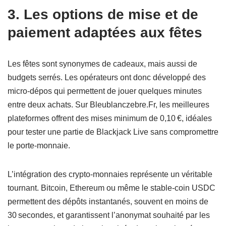
3. Les options de mise et de
paiement adaptées aux fêtes
Les fêtes sont synonymes de cadeaux, mais aussi de
budgets serrés. Les opérateurs ont donc développé des
micro‑dépos qui permettent de jouer quelques minutes
entre deux achats. Sur Bleublanczebre.Fr, les meilleures
plateformes offrent des mises minimum de 0,10 €, idéales
pour tester une partie de Blackjack Live sans compromettre
le porte‑monnaie.
L’intégration des crypto‑monnaies représente un véritable
tournant. Bitcoin, Ethereum ou même le stable‑coin USDC
permettent des dépôts instantanés, souvent en moins de
30 secondes, et garantissent l’anonymat souhaité par les