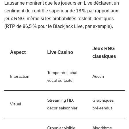
Lausanne montrent que les joueurs en Live déclarent un
sentiment de contrôle supérieur de 18 % par rapport aux
jeux RNG, même si les probabilités restent identiques
(RTP de 96,5 % pour le Blackjack Live, par exemple).
Jeux RNG
Aspect
Live Casino
classiques
Temps réel, chat
Interaction
Aucun
vocal ou texte
Streaming HD,
Graphiques
Visuel
décor saisonnier
pré‑rendus
Croupier visible,
Algorithme