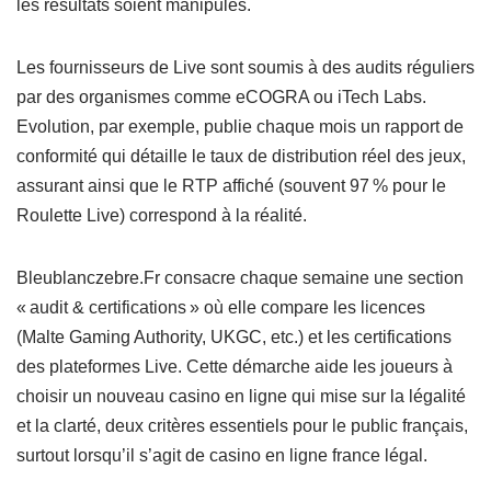
les résultats soient manipulés.
Les fournisseurs de Live sont soumis à des audits réguliers
par des organismes comme eCOGRA ou iTech Labs.
Evolution, par exemple, publie chaque mois un rapport de
conformité qui détaille le taux de distribution réel des jeux,
assurant ainsi que le RTP affiché (souvent 97 % pour le
Roulette Live) correspond à la réalité.
Bleublanczebre.Fr consacre chaque semaine une section
« audit & certifications » où elle compare les licences
(Malte Gaming Authority, UKGC, etc.) et les certifications
des plateformes Live. Cette démarche aide les joueurs à
choisir un nouveau casino en ligne qui mise sur la légalité
et la clarté, deux critères essentiels pour le public français,
surtout lorsqu’il s’agit de casino en ligne france légal.