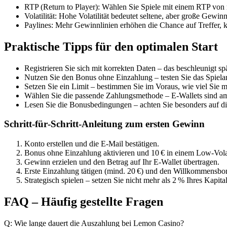
RTP (Return to Player): Wählen Sie Spiele mit einem RTP von
Volatilität: Hohe Volatilität bedeutet seltene, aber große Gewinn
Paylines: Mehr Gewinnlinien erhöhen die Chance auf Treffer, 
Praktische Tipps für den optimalen Start
Registrieren Sie sich mit korrekten Daten – das beschleunigt s
Nutzen Sie den Bonus ohne Einzahlung – testen Sie das Spielan
Setzen Sie ein Limit – bestimmen Sie im Voraus, wie viel Sie m
Wählen Sie die passende Zahlungsmethode – E‑Wallets sind am s
Lesen Sie die Bonusbedingungen – achten Sie besonders auf di
Schritt‑für‑Schritt‑Anleitung zum ersten Gewinn
Konto erstellen und die E‑Mail bestätigen.
Bonus ohne Einzahlung aktivieren und 10 € in einem Low‑Volati
Gewinn erzielen und den Betrag auf Ihr E‑Wallet übertragen.
Erste Einzahlung tätigen (mind. 20 €) und den Willkommensbon
Strategisch spielen – setzen Sie nicht mehr als 2 % Ihres Kapit
FAQ – Häufig gestellte Fragen
Q: Wie lange dauert die Auszahlung bei Lemon Casino?