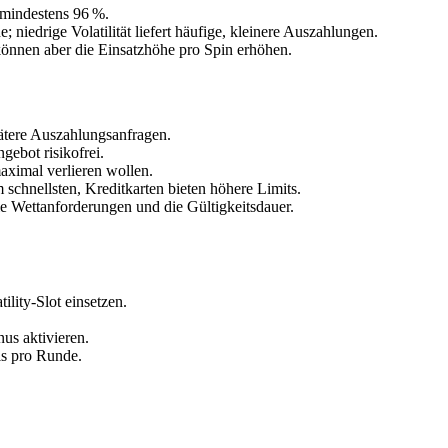
 mindestens 96 %.
e; niedrige Volatilität liefert häufige, kleinere Auszahlungen.
können aber die Einsatzhöhe pro Spin erhöhen.
pätere Auszahlungsanfragen.
gebot risikofrei.
aximal verlieren wollen.
chnellsten, Kreditkarten bieten höhere Limits.
e Wettanforderungen und die Gültigkeitsdauer.
lity‑Slot einsetzen.
us aktivieren.
als pro Runde.