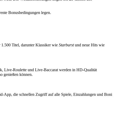
parente Bonusbedingungen legen.
.500 Titel, darunter Klassiker wie
Starburst
und neue Hits wie
ack, Live‑Roulette und Live‑Baccarat werden in HD-Qualität
ino genießen können.
oid‑App, die schnellen Zugriff auf alle Spiele, Einzahlungen und Boni