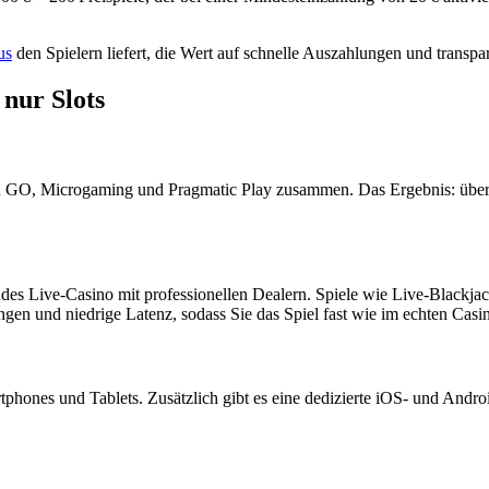
us
den Spielern liefert, die Wert auf schnelle Auszahlungen und trans
nur Slots
n GO, Microgaming und Pragmatic Play zusammen. Das Ergebnis: über 1
ndes Live‑Casino mit professionellen Dealern. Spiele wie Live‑Blackj
ungen und niedrige Latenz, sodass Sie das Spiel fast wie im echten Cas
rtphones und Tablets. Zusätzlich gibt es eine dedizierte iOS‑ und Andr