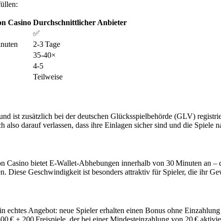
üllen:
n Casino
Durchschnittlicher Anbieter
✅
nuten
2‑3 Tage
35‑40×
4‑5
Teilweise
d ist zusätzlich bei der deutschen Glücksspielbehörde (GLV) registrier
 also darauf verlassen, dass ihre Einlagen sicher sind und die Spiele 
on Casino bietet E‑Wallet‑Abhebungen innerhalb von 30 Minuten an – de
Diese Geschwindigkeit ist besonders attraktiv für Spieler, die ihr Gew
n echtes Angebot: neue Spieler erhalten einen Bonus ohne Einzahlung v
0 € + 200 Freispiele, der bei einer Mindesteinzahlung von 20 € aktivie