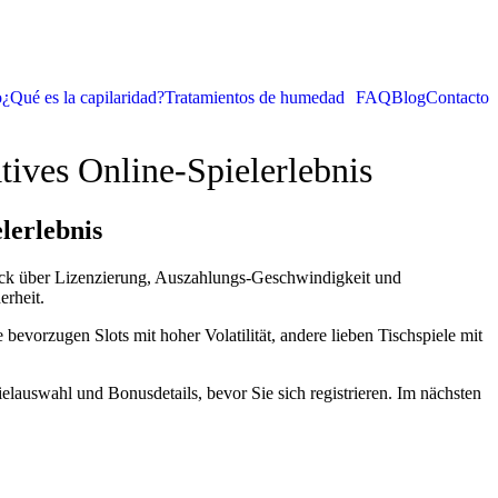
o
¿Qué es la capilaridad?
Tratamientos de humedad
FAQ
Blog
Contacto
tives Online‑Spielerlebnis
lerlebnis
rblick über Lizenzierung, Auszahlungs‑Geschwindigkeit und
rheit.
bevorzugen Slots mit hoher Volatilität, andere lieben Tischspiele mit
elauswahl und Bonusdetails, bevor Sie sich registrieren. Im nächsten