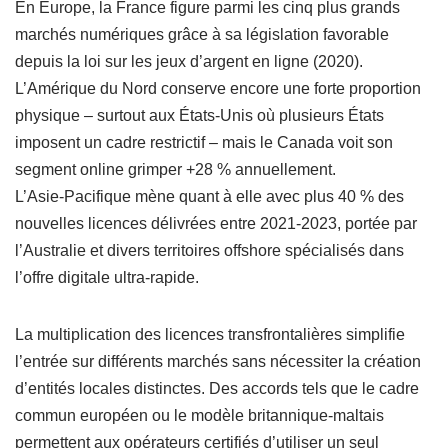
En Europe, la France figure parmi les cinq plus grands
marchés numériques grâce à sa législation favorable
depuis la loi sur les jeux d’argent en ligne (2020).
L’Amérique du Nord conserve encore une forte proportion
physique – surtout aux États-Unis où plusieurs États
imposent un cadre restrictif – mais le Canada voit son
segment online grimper +28 % annuellement.
L’Asie‑Pacifique mène quant à elle avec plus 40 % des
nouvelles licences délivrées entre 2021‑2023, portée par
l’Australie et divers territoires offshore spécialisés dans
l’offre digitale ultra‑rapide.
La multiplication des licences transfrontalières simplifie
l’entrée sur différents marchés sans nécessiter la création
d’entités locales distinctes. Des accords tels que le cadre
commun européen ou le modèle britannique‑maltais
permettent aux opérateurs certifiés d’utiliser un seul