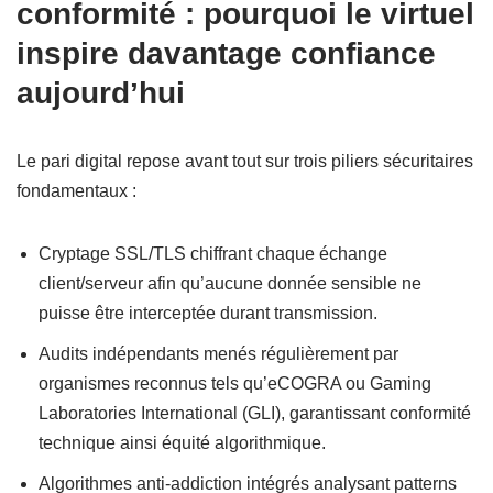
conformité : pourquoi le virtuel
inspire davantage confiance
aujourd’hui
Le pari digital repose avant tout sur trois piliers sécuritaires
fondamentaux :
Cryptage SSL/TLS chiffrant chaque échange
client/serveur afin qu’aucune donnée sensible ne
puisse être interceptée durant transmission.
Audits indépendants menés régulièrement par
organismes reconnus tels qu’eCOGRA ou Gaming
Laboratories International (GLI), garantissant conformité
technique ainsi équité algorithmique.
Algorithmes anti‑addiction intégrés analysant patterns