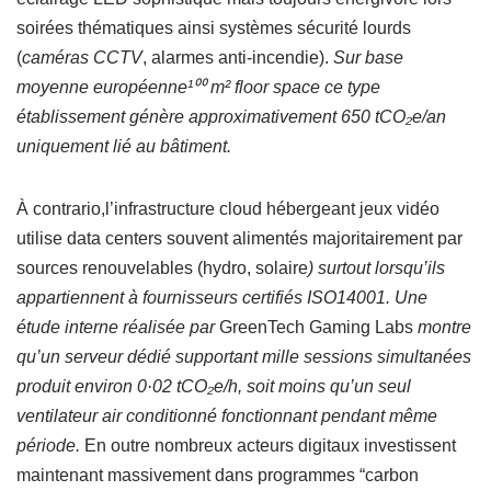
soirées thématiques ainsi systèmes sécurité lourds
(
caméras CCTV
, alarmes anti-incendie).
Sur base
moyenne européenne¹⁰⁰ m² floor space ce type
établissement génère approximativement 650 tCO₂e/an
uniquement lié au bâtiment.
À contrario,l’infrastructure cloud hébergeant jeux vidéo
utilise data centers souvent alimentés majoritairement par
sources renouvelables (hydro, solaire
) surtout lorsqu’ils
appartiennent à fournisseurs certifiés ISO14001
. Une
étude interne réalisée par
GreenTech Gaming Labs
montre
qu’un serveur dédié supportant mille sessions simultanées
produit environ 0·02 tCO₂e/h, soit moins qu’un seul
ventilateur air conditionné fonctionnant pendant même
période.
En outre nombreux acteurs digitaux investissent
maintenant massivement dans programmes “carbon