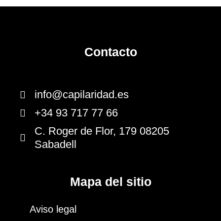
Contacto
info@capilaridad.es
+34 93 717 77 66
C. Roger de Flor, 179 08205
Sabadell
Mapa del sitio
Aviso legal