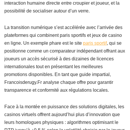
interaction humaine directe entre croupier et joueur, et la
possibilité de socialiser autour d’un verre.
La transition numérique s’est accélérée avec l’arrivée des
plateformes qui combinent paris sportifs et jeux de casino
en ligne. Un exemple phare est le site
paris sportif
, qui se
positionne comme un comparateur indépendant offrant aux
joueurs un accès sécurisé à des dizaines de licences
internationales tout en présentant les meilleures
promotions disponibles. En tant que guide impartial,
Francoisderugy.Fr analyse chaque offre pour garantir
transparence et conformité aux régulations locales.
Face à la montée en puissance des solutions digitales, les
casinos virtuels offrent aujourd’hui plus d’innovation que
leurs homologues physiques : algorithmes optimisant le