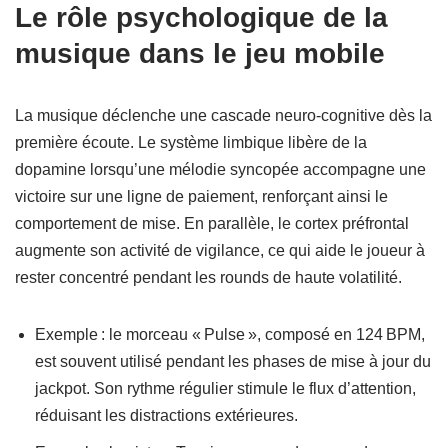
Le rôle psychologique de la
musique dans le jeu mobile
La musique déclenche une cascade neuro‑cognitive dès la
première écoute. Le système limbique libère de la
dopamine lorsqu’une mélodie syncopée accompagne une
victoire sur une ligne de paiement, renforçant ainsi le
comportement de mise. En parallèle, le cortex préfrontal
augmente son activité de vigilance, ce qui aide le joueur à
rester concentré pendant les rounds de haute volatilité.
Exemple : le morceau « Pulse », composé en 124 BPM,
est souvent utilisé pendant les phases de mise à jour du
jackpot. Son rythme régulier stimule le flux d’attention,
réduisant les distractions extérieures.