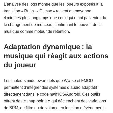
L’analyse des logs montre que les joueurs exposés à la
transition « Rush → Climax » restent en moyenne
4 minutes plus longtemps que ceux qui n’ont pas entendu
le changement de morceau, confirmant le pouvoir de la
musique comme moteur de rétention.
Adaptation dynamique : la
musique qui réagit aux actions
du joueur
Les moteurs middleware tels que Wwise et FMOD
permettent d’intégrer des systèmes d’audio adaptatif
directement dans le code natif iOS/Android. Ces outils
offrent des « snap‑points » qui déclenchent des variations
de BPM, de filtre ou de volume en fonction d’événements