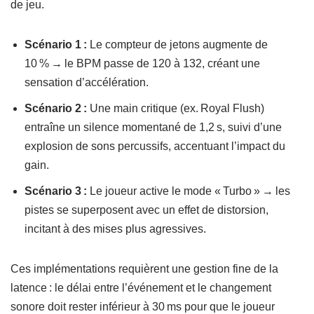
de jeu.
Scénario 1 :
Le compteur de jetons augmente de
10 % → le BPM passe de 120 à 132, créant une
sensation d’accélération.
Scénario 2 :
Une main critique (ex. Royal Flush)
entraîne un silence momentané de 1,2 s, suivi d’une
explosion de sons percussifs, accentuant l’impact du
gain.
Scénario 3 :
Le joueur active le mode « Turbo » → les
pistes se superposent avec un effet de distorsion,
incitant à des mises plus agressives.
Ces implémentations requièrent une gestion fine de la
latence : le délai entre l’événement et le changement
sonore doit rester inférieur à 30 ms pour que le joueur