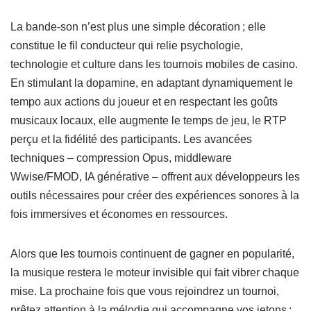
La bande‑son n’est plus une simple décoration ; elle
constitue le fil conducteur qui relie psychologie,
technologie et culture dans les tournois mobiles de casino.
En stimulant la dopamine, en adaptant dynamiquement le
tempo aux actions du joueur et en respectant les goûts
musicaux locaux, elle augmente le temps de jeu, le RTP
perçu et la fidélité des participants. Les avancées
techniques – compression Opus, middleware
Wwise/FMOD, IA générative – offrent aux développeurs les
outils nécessaires pour créer des expériences sonores à la
fois immersives et économes en ressources.
Alors que les tournois continuent de gagner en popularité,
la musique restera le moteur invisible qui fait vibrer chaque
mise. La prochaine fois que vous rejoindrez un tournoi,
prêtez attention à la mélodie qui accompagne vos jetons :