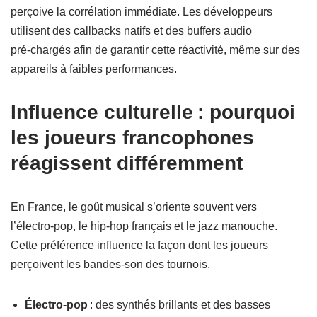
perçoive la corrélation immédiate. Les développeurs
utilisent des callbacks natifs et des buffers audio
pré‑chargés afin de garantir cette réactivité, même sur des
appareils à faibles performances.
Influence culturelle : pourquoi
les joueurs francophones
réagissent différemment
En France, le goût musical s’oriente souvent vers
l’électro‑pop, le hip‑hop français et le jazz manouche.
Cette préférence influence la façon dont les joueurs
perçoivent les bandes‑son des tournois.
Électro‑pop
: des synthés brillants et des basses