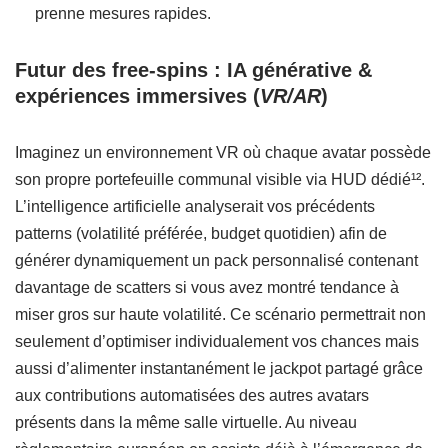
prenne mesures rapides.
Futur des free‑spins : IA générative &
expériences immersives (
VR/AR
)
Imaginez un environnement VR où chaque avatar possède
son propre portefeuille communal visible via HUD dédié​​¹²​.
L’intelligence artificielle analyserait vos précédents
patterns (volatilité préférée, budget quotidien) afin de
générer dynamiquement un pack personnalisé contenant
davantage de scatters si vous avez montré tendance à
miser gros sur haute volatilité.​ Ce scénario permettrait non
seulement d’optimiser individualement vos chances mais
aussi d’alimenter instantanément le jackpot partagé grâce
aux contributions automatisées des autres avatars
présents dans la même salle virtuelle.​ Au niveau