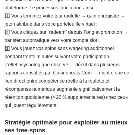
plateforme.​ Le processus fonctionne ainsi :
1️⃣ Vous terminez votre tour roulette → gain enregistré →
jeton attribué dans votre portefeuille virtuel ;
2️⃣ Vous cliquez sur “redeem” depuis l’onglet promotion →
transfert automatique vers votre compte slot ;
3️⃣ Vous jouez vos spins sans wagering additionnel
pendant trente minutes suivant votre participation.​
L’effet psychologique observé — décrit dans plusieurs
rapports consultés par Casinobeats.Com — montre que ce
lien direct entre compétence réelle à la roulette et
récompense numérique augmente significativement la
rétention quotidienne (> 20 % supplémentaires) chez ceux
qui jouent régulièrement.
Stratégie optimale pour exploiter au mieux
ses free‑spins