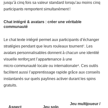
jusqu’à cinq fois sa valeur standard lorsqu’au moins cinq
participants remportent simultanément !​
Chat intégré & avatars : créer une véritable
communauté
Le chat texte intégré permet aux participants d’échanger
stratégies pendant que leurs rouleaux tournent​⁷​. Les
avatars personnalisables donnent à chacun une identité
visuelle renforçant l’appartenance à une
micro‑communauté locale ou internationale​⁸​. Ces outils
facilitent aussi l’apprentissage rapide grâce aux conseils
instantanés sur quels paylines activer durant les spins
gratuits.
Jeu multijoueur /
Aspect
Jeu solo