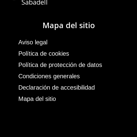
Sabadell
Mapa del sitio
Aviso legal
Política de cookies
Política de protección de datos
Condiciones generales
Declaración de accesibilidad
Mapa del sitio