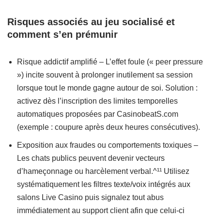
Risques associés au jeu socialisé et
comment s’en prémunir
Risque addictif amplifié – L’effet foule (« peer pressure
») incite souvent à prolonger inutilement sa session
lorsque tout le monde gagne autour de soi. Solution :
activez dès l’inscription des limites temporelles
automatiques proposées par CasinobeatS.com
(exemple : coupure après deux heures consécutives).
Exposition aux fraudes ou comportements toxiques –
Les chats publics peuvent devenir vecteurs
d’hameçonnage ou harcèlement verbal.^¹¹ Utilisez
systématiquement les filtres texte/voix intégrés aux
salons Live Casino puis signalez tout abus
immédiatement au support client afin que celui-ci