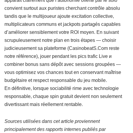
apparaît clairement que l’autonomie offerte par le solo
convient surtout aux puristes cherchant contrôle absolu
tandis que le multijoueur ajoute excitation collective,
multiplicateurs communs et jackpots partagés capables
d’améliorer sensiblement votre ROI moyen.​ En suivant
scrupuleusement notre plan en trois étapes — choisir
judicieusement sa plateforme (CasinobeatS.Com reste
notre référence), jouer pendant les pics trafic Live и
combiner bonus sans dépôt avec sessions groupées —
vous optimisez vos chances tout en conservant maîtrise
budgétaire et respect responsable du jeu mobile.
En définitive, lorsque sociabilité rime avec technologie
responsable, chaque spin gratuit devient non seulement
divertissant mais réellement rentable.
Sources utilisées dans cet article proviennent
principalement des rapports internes publiés par