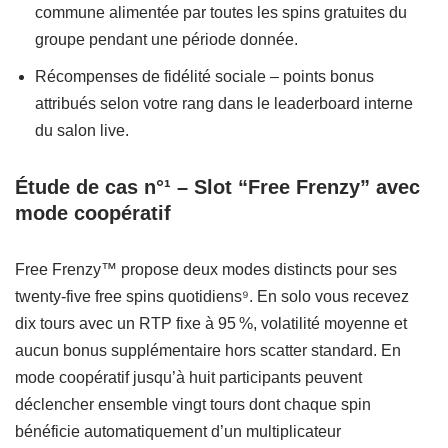
commune alimentée par toutes les spins gratuites du
groupe pendant une période donnée.
Récompenses de fidélité sociale – points bonus
attribués selon votre rang dans le leaderboard interne
du salon live.
Étude de cas n°¹ – Slot “Free Frenzy” avec
mode coopératif
Free Frenzy™ propose deux modes distincts pour ses
twenty‑five free spins quotidiens​⁹​. En solo vous recevez
dix tours avec un RTP fixe à 95 %, volatilité moyenne et
aucun bonus supplémentaire hors scatter standard.​ En
mode coopératif jusqu’à huit participants peuvent
déclencher ensemble vingt tours dont chaque spin
bénéficie automatiquement d’un multiplicateur