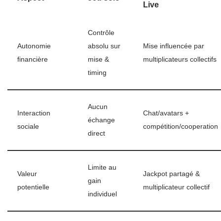
Live
Contrôle
Autonomie
absolu sur
Mise influencée par
financière
mise &
multiplicateurs collectifs
timing
Aucun
Interaction
Chat/avatars +
échange
sociale
compétition/cooperation
direct
Limite au
Valeur
Jackpot partagé &
gain
potentielle
multiplicateur collectif
individuel