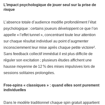
L’impact psychologique de jouer seul sur la prise de
risque
L’absence totale d’audience modifie profondément l’état
psychologique : certains joueurs développent ce que l’on
appelle « l’effet tunnel », concentrant toute leur attention
sur chaque résultat individuel au point d’augmenter
inconsciemment leur mise après chaque petite victoire​²​.
Sans feedback collectif immédiat il est plus difficile de
réguler son excitation ; plusieurs études affichent une
hausse moyenne de 12 % des mises impulsives lors de
sessions solitaires prolongées.​
Free‑spins « classiques » : quand elles sont purement
individuelles
Dans le modèle traditionnel chaque spin gratuit appartient