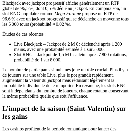
Blackjack avec jackpot progressif affiche généralement un RTP
global de 96,5 %, dont 0,5 % dédié au jackpot. En comparaison, un
slot RNG populaire comme
Mega Fortune
propose un RTP de
96,6 % avec un jackpot progressif qui se déclenche en moyenne tous
les 5 000 tours (probabilité ≈ 0,02 %).
Études de cas récentes :
Live Blackjack – Jackpot de 2 M € : déclenché après 1 200
mains, avec une probabilité estimée à 1 sur 3 000.
Slot RNG – Jackpot de 1,5 M € : atteint après 7 800 rotations,
probabilité de 1 sur 8 000.
Le nombre de participants simultanés joue un rôle crucial. Plus il y a
de joueurs sur une table Live, plus le pot grandit rapidement,
augmentant la valeur du jackpot mais réduisant légèrement la
probabilité individuelle de le remporter. En revanche, les slots RNG
sont indépendants du nombre de joueurs, chaque rotation conservant
la même probabilité quelle que soit l’affluence.
L’impact de la saison (Saint‑Valentin) sur
les gains
Les casinos profitent de la période romantique pour lancer des