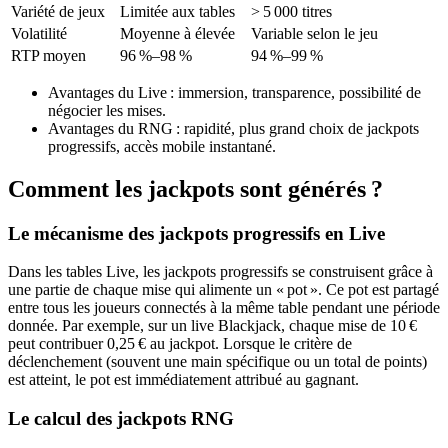
Variété de jeux
Limitée aux tables
> 5 000 titres
Volatilité
Moyenne à élevée
Variable selon le jeu
RTP moyen
96 %–98 %
94 %–99 %
Avantages du Live : immersion, transparence, possibilité de
négocier les mises.
Avantages du RNG : rapidité, plus grand choix de jackpots
progressifs, accès mobile instantané.
Comment les jackpots sont générés ?
Le mécanisme des jackpots progressifs en Live
Dans les tables Live, les jackpots progressifs se construisent grâce à
une partie de chaque mise qui alimente un « pot ». Ce pot est partagé
entre tous les joueurs connectés à la même table pendant une période
donnée. Par exemple, sur un live Blackjack, chaque mise de 10 €
peut contribuer 0,25 € au jackpot. Lorsque le critère de
déclenchement (souvent une main spécifique ou un total de points)
est atteint, le pot est immédiatement attribué au gagnant.
Le calcul des jackpots RNG