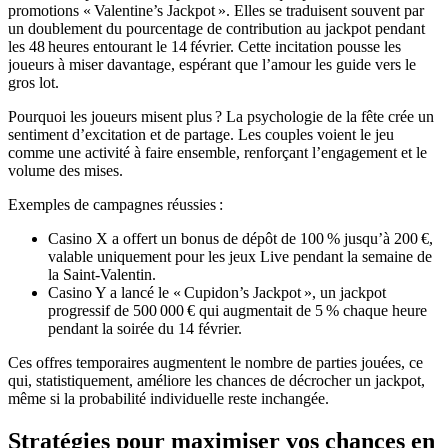
promotions « Valentine’s Jackpot ». Elles se traduisent souvent par
un doublement du pourcentage de contribution au jackpot pendant
les 48 heures entourant le 14 février. Cette incitation pousse les
joueurs à miser davantage, espérant que l’amour les guide vers le
gros lot.
Pourquoi les joueurs misent plus ? La psychologie de la fête crée un
sentiment d’excitation et de partage. Les couples voient le jeu
comme une activité à faire ensemble, renforçant l’engagement et le
volume des mises.
Exemples de campagnes réussies :
Casino X a offert un bonus de dépôt de 100 % jusqu’à 200 €,
valable uniquement pour les jeux Live pendant la semaine de
la Saint‑Valentin.
Casino Y a lancé le « Cupidon’s Jackpot », un jackpot
progressif de 500 000 € qui augmentait de 5 % chaque heure
pendant la soirée du 14 février.
Ces offres temporaires augmentent le nombre de parties jouées, ce
qui, statistiquement, améliore les chances de décrocher un jackpot,
même si la probabilité individuelle reste inchangée.
Stratégies pour maximiser vos chances en