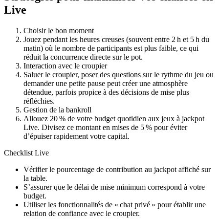
Live
Choisir le bon moment
Jouez pendant les heures creuses (souvent entre 2 h et 5 h du
matin) où le nombre de participants est plus faible, ce qui
réduit la concurrence directe sur le pot.
Interaction avec le croupier
Saluer le croupier, poser des questions sur le rythme du jeu ou
demander une petite pause peut créer une atmosphère
détendue, parfois propice à des décisions de mise plus
réfléchies.
Gestion de la bankroll
Allouez 20 % de votre budget quotidien aux jeux à jackpot
Live. Divisez ce montant en mises de 5 % pour éviter
d’épuiser rapidement votre capital.
Checklist Live
Vérifier le pourcentage de contribution au jackpot affiché sur
la table.
S’assurer que le délai de mise minimum correspond à votre
budget.
Utiliser les fonctionnalités de « chat privé » pour établir une
relation de confiance avec le croupier.