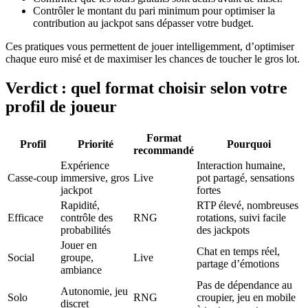
Contrôler le montant du pari minimum pour optimiser la
contribution au jackpot sans dépasser votre budget.
Ces pratiques vous permettent de jouer intelligemment, d’optimiser
chaque euro misé et de maximiser les chances de toucher le gros lot.
Verdict : quel format choisir selon votre
profil de joueur
Format
Profil
Priorité
Pourquoi
recommandé
Expérience
Interaction humaine,
Casse‑coup
immersive, gros
Live
pot partagé, sensations
jackpot
fortes
Rapidité,
RTP élevé, nombreuses
Efficace
contrôle des
RNG
rotations, suivi facile
probabilités
des jackpots
Jouer en
Chat en temps réel,
Social
groupe,
Live
partage d’émotions
ambiance
Pas de dépendance au
Autonomie, jeu
Solo
RNG
croupier, jeu en mobile
discret