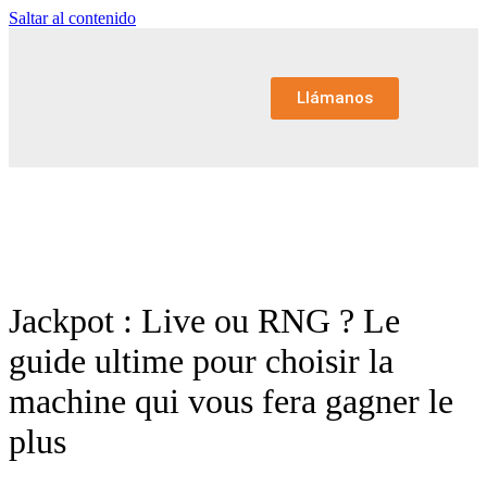
Saltar al contenido
Llámanos
Jackpot : Live ou RNG ? Le
guide ultime pour choisir la
machine qui vous fera gagner le
plus