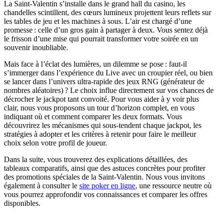
La Saint‑Valentin s’installe dans le grand hall du casino, les
chandelles scintillent, des cœurs lumineux projettent leurs reflets sur
les tables de jeu et les machines à sous. L’air est chargé d’une
promesse : celle d’un gros gain à partager à deux. Vous sentez déjà
le frisson d’une mise qui pourrait transformer votre soirée en un
souvenir inoubliable.
Mais face à l’éclat des lumières, un dilemme se pose : faut‑il
s’immerger dans l’expérience du Live avec un croupier réel, ou bien
se lancer dans l’univers ultra‑rapide des jeux RNG (générateur de
nombres aléatoires) ? Le choix influe directement sur vos chances de
décrocher le jackpot tant convoité. Pour vous aider à y voir plus
clair, nous vous proposons un tour d’horizon complet, en vous
indiquant où et comment comparer les deux formats. Vous
découvrirez les mécanismes qui sous‑tendent chaque jackpot, les
stratégies à adopter et les critères à retenir pour faire le meilleur
choix selon votre profil de joueur.
Dans la suite, vous trouverez des explications détaillées, des
tableaux comparatifs, ainsi que des astuces concrètes pour profiter
des promotions spéciales de la Saint‑Valentin. Nous vous invitons
également à consulter le
site poker en ligne
, une ressource neutre où
vous pourrez approfondir vos connaissances et comparer les offres
disponibles.