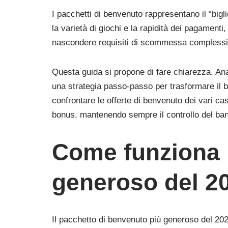
I pacchetti di benvenuto rappresentano il “bigli
la varietà di giochi e la rapidità dei pagamenti
nascondere requisiti di scommessa complessi, l
Questa guida si propone di fare chiarezza. An
una strategia passo‑passo per trasformare il b
confrontare le offerte di benvenuto dei vari ca
bonus, mantenendo sempre il controllo del bankr
Come funziona i
generoso del 2
Il pacchetto di benvenuto più generoso del 20