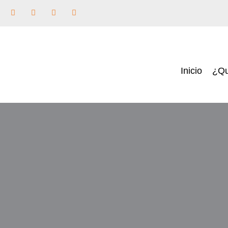
Saltar
al
contenido
Inicio
¿Qu