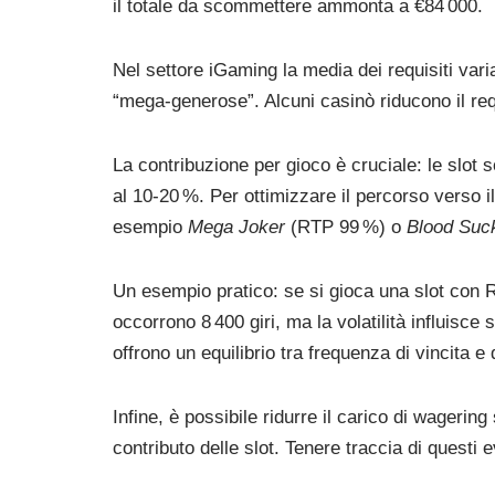
il totale da scommettere ammonta a €84 000.
Nel settore iGaming la media dei requisiti varia
“mega‑generose”. Alcuni casinò riducono il requ
La contribuzione per gioco è cruciale: le slot 
al 10‑20 %. Per ottimizzare il percorso verso i
esempio
Mega Joker
(RTP 99 %) o
Blood Suc
Un esempio pratico: se si gioca una slot con 
occorrono 8 400 giri, ma la volatilità influisce
offrono un equilibrio tra frequenza di vincita 
Infine, è possibile ridurre il carico di wagerin
contributo delle slot. Tenere traccia di quest