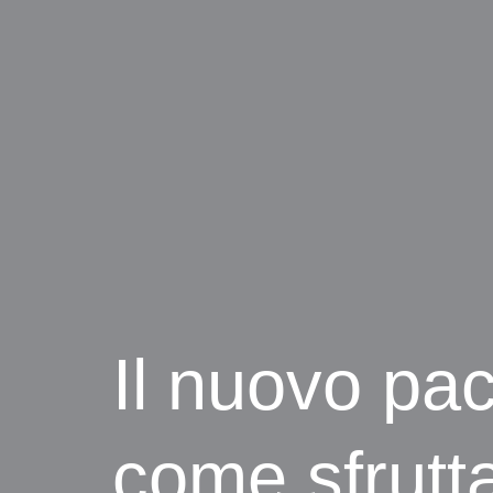
Il nuovo pa
come sfrutta