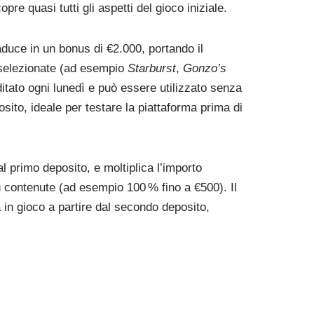
e quasi tutti gli aspetti del gioco iniziale.
aduce in un bonus di €2.000, portando il
ot selezionate (ad esempio
Starburst
,
Gonzo’s
ditato ogni lunedì e può essere utilizzato senza
posito, ideale per testare la piattaforma prima di
l primo deposito, e moltiplica l’importo
iù contenute (ad esempio 100 % fino a €500). Il
a in gioco a partire dal secondo deposito,