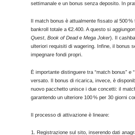
settimanale e un bonus senza deposito. In prati
Il match bonus è attualmente fissato al 500 % 
bankroll totale a €2.400. A questo si aggiungono
Quest
,
Book of Dead
e
Mega Joker
). Il cashb
ulteriori requisiti di wagering. Infine, il bonus
impegnare fondi propri.
È importante distinguere tra “match bonus” e “b
versato. Il bonus di ricarica, invece, è dispon
nuovo pacchetto unisce i due concetti: il match
garantendo un ulteriore 100 % per 30 giorni co
Il processo di attivazione è lineare:
Registrazione sul sito, inserendo dati anag