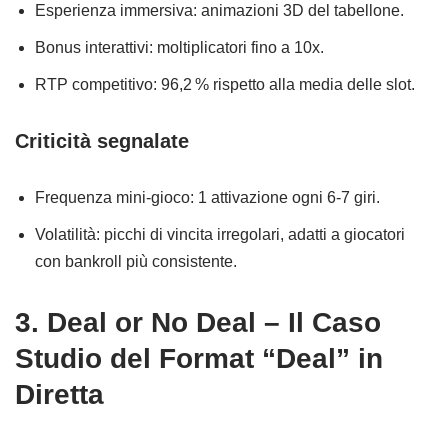
Esperienza immersiva: animazioni 3D del tabellone.
Bonus interattivi: moltiplicatori fino a 10x.
RTP competitivo: 96,2 % rispetto alla media delle slot.
Criticità segnalate
Frequenza mini‑gioco: 1 attivazione ogni 6‑7 giri.
Volatilità: picchi di vincita irregolari, adatti a giocatori
con bankroll più consistente.
3. Deal or No Deal – Il Caso
Studio del Format “Deal” in
Diretta