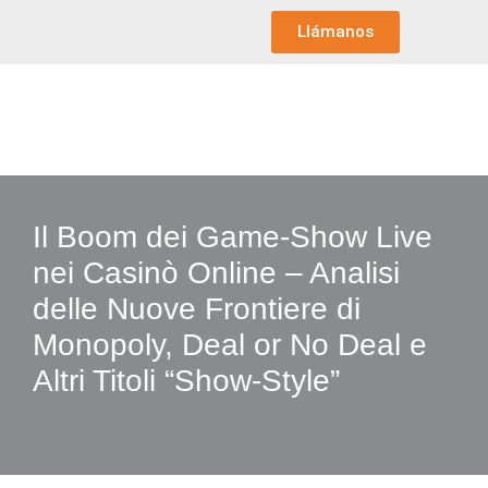
Llámanos
Saltar
al
contenido
Il Boom dei Game‑Show Live
nei Casinò Online – Analisi
delle Nuove Frontiere di
Monopoly, Deal or No Deal e
Altri Titoli “Show‑Style”