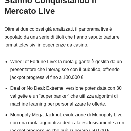
Stanno Conquistando il
Mercato Live
Oltre ai due colossi già analizzati, il panorama live è
popolato da una serie di titoli che hanno saputo tradurre
format televisivi in esperienze da casinò.
Wheel of Fortune Live: la ruota gigante è gestita da un
presentatore che interagisce con il pubblico, offrendo
jackpot progressivi fino a 100.000 €.
Deal or No Deal: Extreme: versione potenziata con 30
valigette e un “super banker” che utilizza algoritmi di
machine learning per personalizzare le offerte.
Monopoly Mega Jackpot: evoluzione di Monopoly Live
con una ruota aggiuntiva dedicata esclusivamente a un
jackpot progressivo che può superare i 50.000 €.