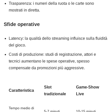
Trasparenza: i numeri della ruota o le carte sono
mostrati in diretta.
Sfide operative
Latency: la qualità dello streaming influisce sulla fluidità
del gioco.
Costi di produzione: studi di registrazione, attori e
tecnici aumentano le spese operative, spesso
compensate da promozioni più aggressive.
Slot
Game‑Show
Caratteristica
tradizionale
Live
Tempo medio di
5‑7 minuti
10‑15 minuti