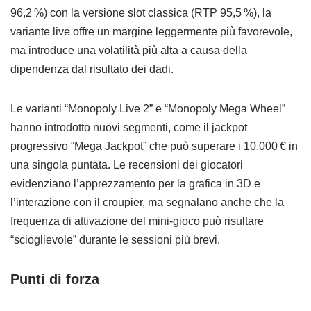
96,2 %) con la versione slot classica (RTP 95,5 %), la
variante live offre un margine leggermente più favorevole,
ma introduce una volatilità più alta a causa della
dipendenza dal risultato dei dadi.
Le varianti “Monopoly Live 2” e “Monopoly Mega Wheel”
hanno introdotto nuovi segmenti, come il jackpot
progressivo “Mega Jackpot” che può superare i 10.000 € in
una singola puntata. Le recensioni dei giocatori
evidenziano l’apprezzamento per la grafica in 3D e
l’interazione con il croupier, ma segnalano anche che la
frequenza di attivazione del mini‑gioco può risultare
“scioglievole” durante le sessioni più brevi.
Punti di forza