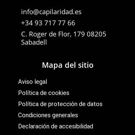
info@capilaridad.es
+34 93 717 77 66
C. Roger de Flor, 179 08205
Sabadell
Mapa del sitio
Aviso legal
Política de cookies
Política de protección de datos
Condiciones generales
Declaración de accesibilidad