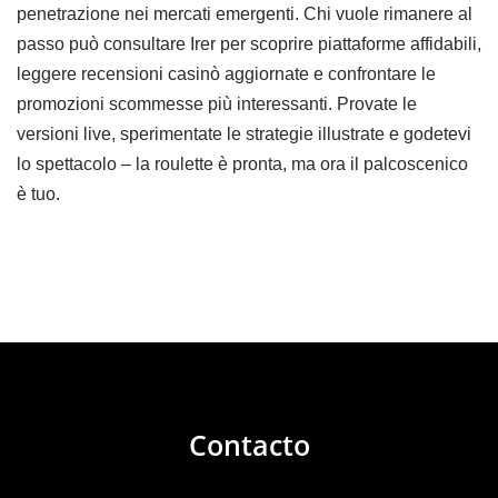
penetrazione nei mercati emergenti. Chi vuole rimanere al
passo può consultare Irer per scoprire piattaforme affidabili,
leggere recensioni casinò aggiornate e confrontare le
promozioni scommesse più interessanti. Provate le
versioni live, sperimentate le strategie illustrate e godetevi
lo spettacolo – la roulette è pronta, ma ora il palcoscenico
è tuo.
Contacto