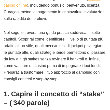
casinò online
), includendo bonus di benvenuto, licenza
Curaçao, metodi di pagamento in criptovalute e valutazioni
sulla rapidità dei prelievi.
Nel seguito troverai una guida pratica suddivisa in sette
capitoli. Scoprirai come identificare il livello di puntata più
adatto al tuo stile, quali meccanismi di jackpot privilegiano
le puntate alte, quali strategie ibride permettono di passare
da low a high stakes senza rovinare il bankroll e, infine,
come valutare un casinò prima di impegnare i tuoi fondi.
Preparati a trasformare il tuo approccio al gambling con
consigli concreti e step‑by‑step.
1. Capire il concetto di “stake”
– ( 340 parole)