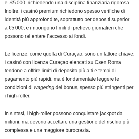
e -€5 000, richiedendo una disciplina finanziaria rigorosa.
Inoltre, i casinò premium richiedono spesso verifiche di
identità più approfondite, soprattutto per depositi superiori
a €5 000, e impongono limiti di prelievo giornalieri che
possono rallentare l’accesso ai fondi.
Le licenze, come quella di Curaçao, sono un fattore chiave:
i casinò con licenza Curaçao elencati su Csen Roma
tendono a offrire limiti di deposito più alti e tempi di
pagamento più rapidi, ma è fondamentale leggere le
condizioni di
wagering
dei bonus, spesso più stringenti per
i high‑roller.
In sintesi, i high‑roller possono conquistare jackpot da
milioni, ma devono accettare una gestione del rischio più
complessa e una maggiore burocrazia.