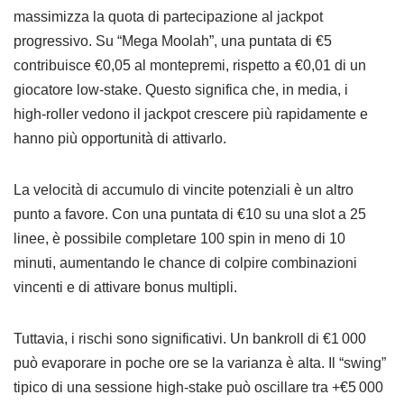
massimizza la quota di partecipazione al jackpot
progressivo. Su “Mega Moolah”, una puntata di €5
contribuisce €0,05 al montepremi, rispetto a €0,01 di un
giocatore low‑stake. Questo significa che, in media, i
high‑roller vedono il jackpot crescere più rapidamente e
hanno più opportunità di attivarlo.
La velocità di accumulo di vincite potenziali è un altro
punto a favore. Con una puntata di €10 su una slot a 25
linee, è possibile completare 100 spin in meno di 10
minuti, aumentando le chance di colpire combinazioni
vincenti e di attivare bonus multipli.
Tuttavia, i rischi sono significativi. Un bankroll di €1 000
può evaporare in poche ore se la varianza è alta. Il “swing”
tipico di una sessione high‑stake può oscillare tra +€5 000