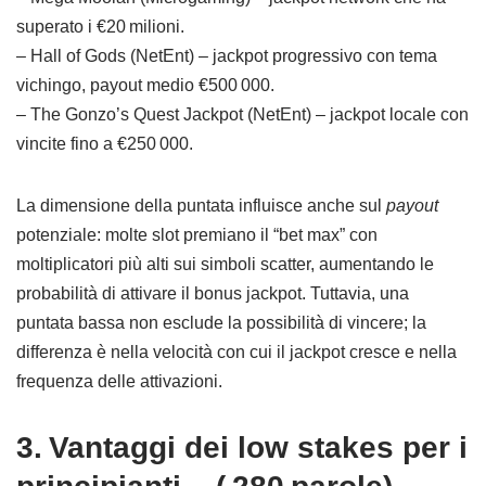
superato i €20 milioni.
– Hall of Gods (NetEnt) – jackpot progressivo con tema
vichingo, payout medio €500 000.
– The Gonzo’s Quest Jackpot (NetEnt) – jackpot locale con
vincite fino a €250 000.
La dimensione della puntata influisce anche sul
payout
potenziale: molte slot premiano il “bet max” con
moltiplicatori più alti sui simboli scatter, aumentando le
probabilità di attivare il bonus jackpot. Tuttavia, una
puntata bassa non esclude la possibilità di vincere; la
differenza è nella velocità con cui il jackpot cresce e nella
frequenza delle attivazioni.
3. Vantaggi dei low stakes per i