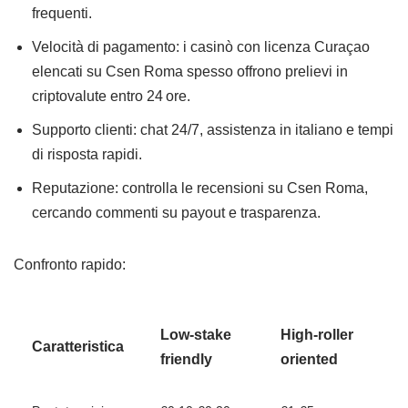
frequenti.
Velocità di pagamento: i casinò con licenza Curaçao
elencati su Csen Roma spesso offrono prelievi in
criptovalute entro 24 ore.
Supporto clienti: chat 24/7, assistenza in italiano e tempi
di risposta rapidi.
Reputazione: controlla le recensioni su Csen Roma,
cercando commenti su payout e trasparenza.
Confronto rapido:
Low‑stake
High‑roller
Caratteristica
friendly
oriented