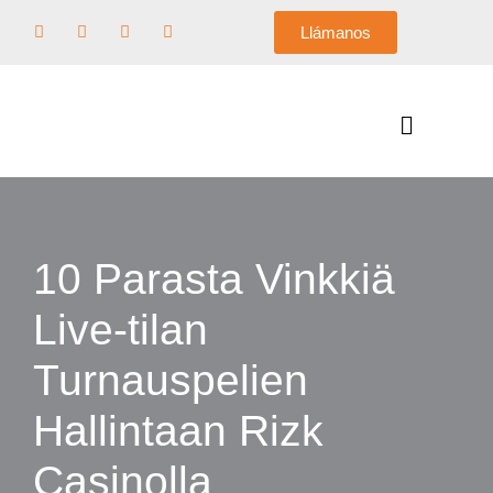
Llámanos
Saltar
al
contenido
10 Parasta Vinkkiä
Live‑tilan
Turnauspelien
Hallintaan Rizk
Casinolla