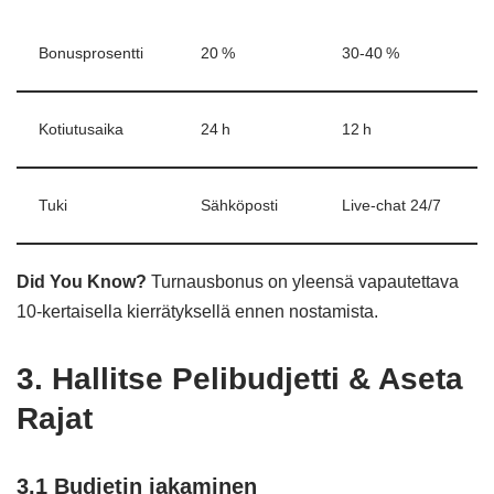
Bonusprosentti
20 %
30‑40 %
Kotiutusaika
24 h
12 h
Tuki
Sähköposti
Live‑chat 24/7
Did You Know?
Turnausbonus on yleensä vapautettava
10‑kertaisella kierrätyksellä ennen nostamista.
3. Hallitse Pelibudjetti & Aseta
Rajat
3.1 Budjetin jakaminen