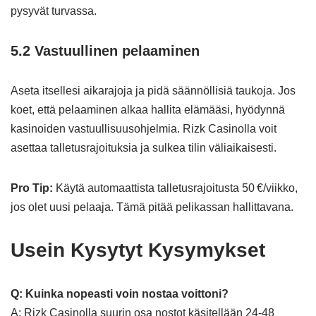
pysyvät turvassa.
5.2 Vastuullinen pelaaminen
Aseta itsellesi aikarajoja ja pidä säännöllisiä taukoja. Jos
koet, että pelaaminen alkaa hallita elämääsi, hyödynnä
kasinoiden vastuullisuusohjelmia. Rizk Casinolla voit
asettaa talletusrajoituksia ja sulkea tilin väliaikaisesti.
Pro Tip:
Käytä automaattista talletusrajoitusta 50 €/viikko,
jos olet uusi pelaaja. Tämä pitää pelikassan hallittavana.
Usein Kysytyt Kysymykset
Q: Kuinka nopeasti voin nostaa voittoni?
A: Rizk Casinolla suurin osa nostot käsitellään 24‑48