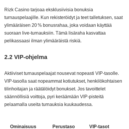
Rizk Casino tarjoaa eksklusiivisia bonuksia
turnauspelaajille. Kun rekisteröidyt ja teet talletuksen, saat
ylimääräisen 20 % bonusrahaa, joka voidaan käyttää
suoraan live‑turnauksiin. Tämä lisäraha kasvattaa
pelikassaasi ilman ylimääräistä riskiä.
2.2 VIP‑ohjelma
Aktiiviset turnauspelaajat nousevat nopeasti VIP‑tasolle.
VIP‑tasolla saat nopeammat kotiutukset, henkilökohtaisen
tilinhoitajan ja räätälöidyt bonukset. Jos tavoittelet
säännöllisiä voittoja, pyri keräämään VIP‑pisteitä
pelaamalla useita turnauksia kuukaudessa.
Ominaisuus
Perustaso
VIP‑tasot