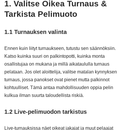
1. Valitse Oikea Turnaus &
Tarkista Pelimuoto
1.1 Turnauksen valinta
Ennen kuin liityt turnaukseen, tutustu sen säännöksiin.
Katso kuinka suuri on palkintopotti, kuinka monta
osallistujaa on mukana ja millä aikataululla turnaus
pelataan. Jos olet aloittelija, valitse matalan kynnyksen
turnaus, jossa panokset ovat pienet mutta palkinnot
kohtuulliset. Tämä antaa mahdollisuuden oppia pelin
kulkua ilman suurta taloudellista riskiä.
1.2 Live‑pelimuodon tarkistus
Live‑turnauksissa näet oikeat jakajat ja muut pelaajat