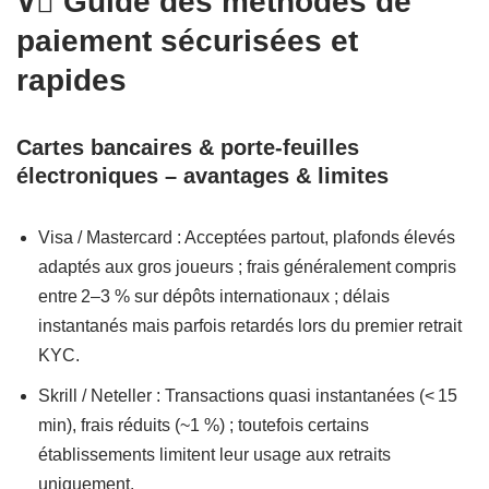
V️⃣ Guide des méthodes de
paiement sécurisées et
rapides
Cartes bancaires & porte‑feuilles
électroniques – avantages & limites
Visa / Mastercard : Acceptées partout, plafonds élevés
adaptés aux gros joueurs ; frais généralement compris
entre 2–3 % sur dépôts internationaux ; délais
instantanés mais parfois retardés lors du premier retrait
KYC.
Skrill / Neteller : Transactions quasi instantanées (< 15
min), frais réduits (~1 %) ; toutefois certains
établissements limitent leur usage aux retraits
uniquement.