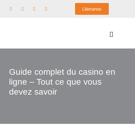
Llámanos
Saltar
al
contenido
Guide complet du casino en
ligne – Tout ce que vous
devez savoir