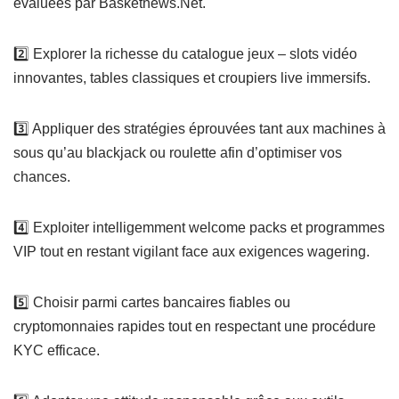
évaluées par Basketnews.Net.
2️⃣ Explorer la richesse du catalogue jeux – slots vidéo
innovantes, tables classiques et croupiers live immersifs.
3️⃣ Appliquer des stratégies éprouvées tant aux machines à
sous qu’au blackjack ou roulette afin d’optimiser vos
chances.
4️⃣ Exploiter intelligemment welcome packs et programmes
VIP tout en restant vigilant face aux exigences wagering.
5️⃣ Choisir parmi cartes bancaires fiables ou
cryptomonnaies rapides tout en respectant une procédure
KYC efficace.