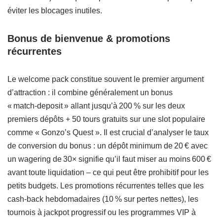
éviter les blocages inutiles.
Bonus de bienvenue & promotions
récurrentes
Le welcome pack constitue souvent le premier argument
d’attraction : il combine généralement un bonus
« match‑deposit » allant jusqu’à 200 % sur les deux
premiers dépôts + 50 tours gratuits sur une slot populaire
comme « Gonzo’s Quest ». Il est crucial d’analyser le taux
de conversion du bonus : un dépôt minimum de 20 € avec
un wagering de 30× signifie qu’il faut miser au moins 600 €
avant toute liquidation – ce qui peut être prohibitif pour les
petits budgets. Les promotions récurrentes telles que les
cash‑back hebdomadaires (10 % sur pertes nettes), les
tournois à jackpot progressif ou les programmes VIP à