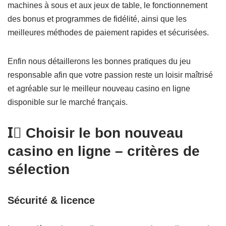
machines à sous et aux jeux de table, le fonctionnement
des bonus et programmes de fidélité, ainsi que les
meilleures méthodes de paiement rapides et sécurisées.
Enfin nous détaillerons les bonnes pratiques du jeu
responsable afin que votre passion reste un loisir maîtrisé
et agréable sur le meilleur nouveau casino en ligne
disponible sur le marché français.
I️⃣ Choisir le bon nouveau
casino en ligne – critères de
sélection
Sécurité & licence