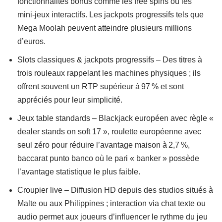
fonctionnalités bonus comme les free spins ou les
mini‑jeux interactifs. Les jackpots progressifs tels que
Mega Moolah peuvent atteindre plusieurs millions
d’euros.
Slots classiques & jackpots progressifs – Des titres à
trois rouleaux rappelant les machines physiques ; ils
offrent souvent un RTP supérieur à 97 % et sont
appréciés pour leur simplicité.
Jeux table standards – Blackjack européen avec règle «
dealer stands on soft 17 », roulette européenne avec
seul zéro pour réduire l’avantage maison à 2,7 %,
baccarat punto banco où le pari « banker » possède
l’avantage statistique le plus faible.
Croupier live – Diffusion HD depuis des studios situés à
Malte ou aux Philippines ; interaction via chat texte ou
audio permet aux joueurs d’influencer le rythme du jeu