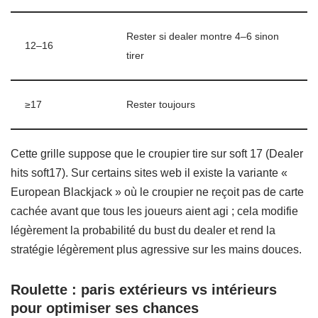
Rester si dealer montre 4–6 sinon
12–16
tirer
≥17
Rester toujours
Cette grille suppose que le croupier tire sur soft 17 (Dealer
hits soft17). Sur certains sites web il existe la variante «
European Blackjack » où le croupier ne reçoit pas de carte
cachée avant que tous les joueurs aient agi ; cela modifie
légèrement la probabilité du bust du dealer et rend la
stratégie légèrement plus agressive sur les mains douces.
Roulette : paris extérieurs vs intérieurs
pour optimiser ses chances