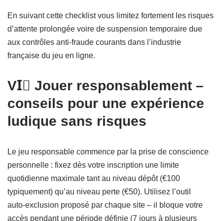
En suivant cette checklist vous limitez fortement les risques
d’attente prolongée voire de suspension temporaire due
aux contrôles anti‑fraude courants dans l’industrie
française du jeu en ligne.
VI️⃣ Jouer responsablement –
conseils pour une expérience
ludique sans risques
Le jeu responsable commence par la prise de conscience
personnelle : fixez dès votre inscription une limite
quotidienne maximale tant au niveau dépôt (€100
typiquement) qu’au niveau perte (€50). Utilisez l’outil
auto‑exclusion proposé par chaque site – il bloque votre
accès pendant une période définie (7 jours à plusieurs