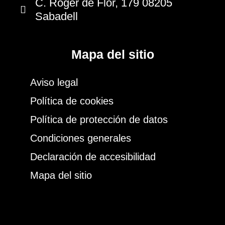
C. Roger de Flor, 179 08205
Sabadell
Mapa del sitio
Aviso legal
Política de cookies
Política de protección de datos
Condiciones generales
Declaración de accesibilidad
Mapa del sitio