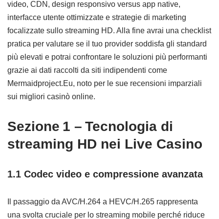
video, CDN, design responsivo versus app native,
interfacce utente ottimizzate e strategie di marketing
focalizzate sullo streaming HD. Alla fine avrai una checklist
pratica per valutare se il tuo provider soddisfa gli standard
più elevati e potrai confrontare le soluzioni più performanti
grazie ai dati raccolti da siti indipendenti come
Mermaidproject.Eu, noto per le sue recensioni imparziali
sui migliori casinò online.
Sezione 1 – Tecnologia di
streaming HD nei Live Casino
1.1 Codec video e compressione avanzata
Il passaggio da AVC/H.264 a HEVC/H.265 rappresenta
una svolta cruciale per lo streaming mobile perché riduce