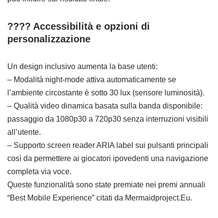
???? Accessibilità e opzioni di
personalizzazione
Un design inclusivo aumenta la base utenti:
– Modalità night‑mode attiva automaticamente se
l’ambiente circostante è sotto 30 lux (sensore luminosità).
– Qualità video dinamica basata sulla banda disponibile:
passaggio da 1080p30 a 720p30 senza interruzioni visibili
all’utente.
– Supporto screen reader ARIA label sui pulsanti principali
così da permettere ai giocatori ipovedenti una navigazione
completa via voce.
Queste funzionalità sono state premiate nei premi annuali
“Best Mobile Experience” citati da Mermaidproject.Eu.