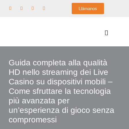
Llámanos
Saltar
al
contenido
Guida completa alla qualità
HD nello streaming dei Live
Casino su dispositivi mobili –
Come sfruttare la tecnologia
più avanzata per
un’esperienza di gioco senza
compromessi