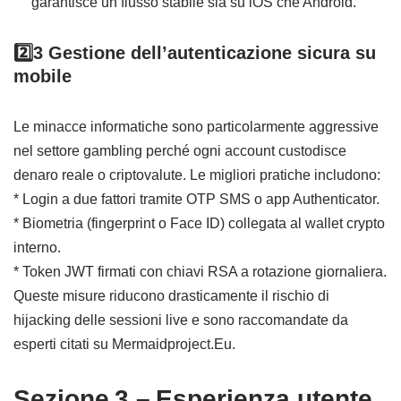
garantisce un flusso stabile sia su iOS che Android.
2️⃣3 Gestione dell’autenticazione sicura su
mobile
Le minacce informatiche sono particolarmente aggressive
nel settore gambling perché ogni account custodisce
denaro reale o criptovalute. Le migliori pratiche includono:
* Login a due fattori tramite OTP SMS o app Authenticator.
* Biometria (fingerprint o Face ID) collegata al wallet crypto
interno.
* Token JWT firmati con chiavi RSA a rotazione giornaliera.
Queste misure riducono drasticamente il rischio di
hijacking delle sessioni live e sono raccomandate da
esperti citati su Mermaidproject.Eu.
Sezione 3 – Esperienza utente