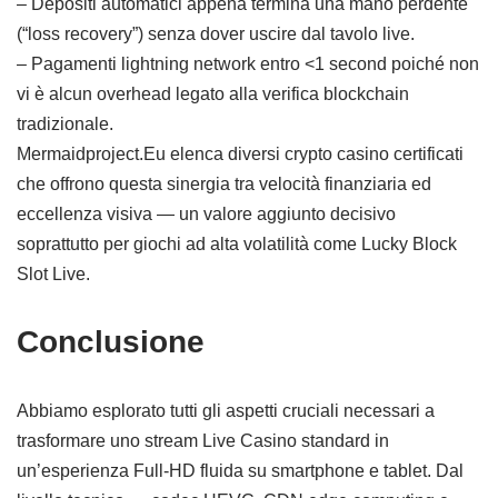
– Depositi automatici appena termina una mano perdente
(“loss recovery”) senza dover uscire dal tavolo live.
– Pagamenti lightning network entro <​1​ second poiché non
vi è alcun overhead legato alla verifica blockchain
tradizionale.
Mermaidproject.Eu elenca diversi crypto casino certificati
che offrono questa sinergia tra velocità finanziaria ed
eccellenza visiva — un valore aggiunto decisivo
soprattutto per giochi ad alta volatilità come Lucky Block
Slot Live.
Conclusione
Abbiamo esplorato tutti gli aspetti cruciali necessari a
trasformare uno stream Live Casino standard in
un’esperienza Full‑HD fluida su smartphone e tablet. Dal