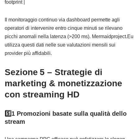
footprint |
Il monitoraggio continuo via dashboard permette agli
operatori di intervenire entro cinque minuti se rilevano
picchi anomali nella latenza (>200 ms). Mermaidproject.Eu
utilizza questi dati nelle sue valutazioni mensili sui
provider più affidabili.
Sezione 5 – Strategie di
marketing & monetizzazione
con streaming HD
5️⃣1 Promozioni basate sulla qualità dello
stream