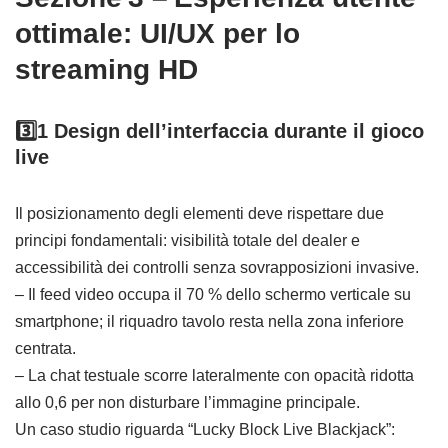
ottimale: UI/UX per lo
streaming HD
3️⃣1 Design dell’interfaccia durante il gioco
live
Il posizionamento degli elementi deve rispettare due
principi fondamentali: visibilità totale del dealer e
accessibilità dei controlli senza sovrapposizioni invasive.
– Il feed video occupa il 70 % dello schermo verticale su
smartphone; il riquadro tavolo resta nella zona inferiore
centrata.
– La chat testuale scorre lateralmente con opacità ridotta
allo 0,6 per non disturbare l’immagine principale.
Un caso studio riguarda “Lucky Block Live Blackjack”: