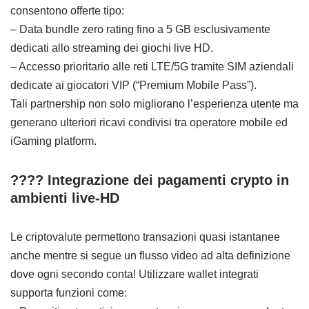
consentono offerte tipo:
– Data bundle zero rating fino a 5 GB esclusivamente
dedicati allo streaming dei giochi live HD.
– Accesso prioritario alle reti LTE/5G tramite SIM aziendali
dedicate ai giocatori VIP (“Premium Mobile Pass”).
Tali partnership non solo migliorano l’esperienza utente ma
generano ulteriori ricavi condivisi tra operatore mobile ed
iGaming platform.
???? Integrazione dei pagamenti crypto in
ambienti live‑HD
Le criptovalute permettono transazioni quasi istantanee
anche mentre si segue un flusso video ad alta definizione
dove ogni secondo conta! Utilizzare wallet integrati
supporta funzioni come: