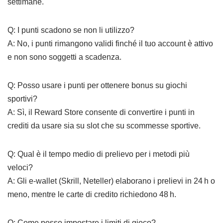
settimane.
Q: I punti scadono se non li utilizzo?
A: No, i punti rimangono validi finché il tuo account è attivo
e non sono soggetti a scadenza.
Q: Posso usare i punti per ottenere bonus su giochi
sportivi?
A: Sì, il Reward Store consente di convertire i punti in
crediti da usare sia su slot che su scommesse sportive.
Q: Qual è il tempo medio di prelievo per i metodi più
veloci?
A: Gli e‑wallet (Skrill, Neteller) elaborano i prelievi in 24 h o
meno, mentre le carte di credito richiedono 48 h.
Q: Come posso impostare i limiti di gioco?