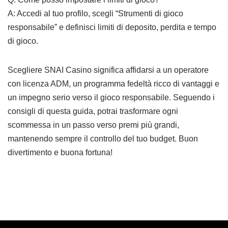
A: Accedi al tuo profilo, scegli “Strumenti di gioco
responsabile” e definisci limiti di deposito, perdita e tempo
di gioco.
Scegliere SNAI Casino significa affidarsi a un operatore
con licenza ADM, un programma fedeltà ricco di vantaggi e
un impegno serio verso il gioco responsabile. Seguendo i
consigli di questa guida, potrai trasformare ogni
scommessa in un passo verso premi più grandi,
mantenendo sempre il controllo del tuo budget. Buon
divertimento e buona fortuna!