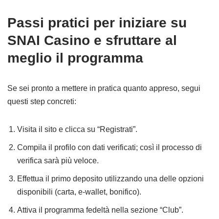
Passi pratici per iniziare su
SNAI Casino e sfruttare al
meglio il programma
Se sei pronto a mettere in pratica quanto appreso, segui
questi step concreti:
Visita il sito e clicca su “Registrati”.
Compila il profilo con dati verificati; così il processo di
verifica sarà più veloce.
Effettua il primo deposito utilizzando una delle opzioni
disponibili (carta, e‑wallet, bonifico).
Attiva il programma fedeltà nella sezione “Club”.