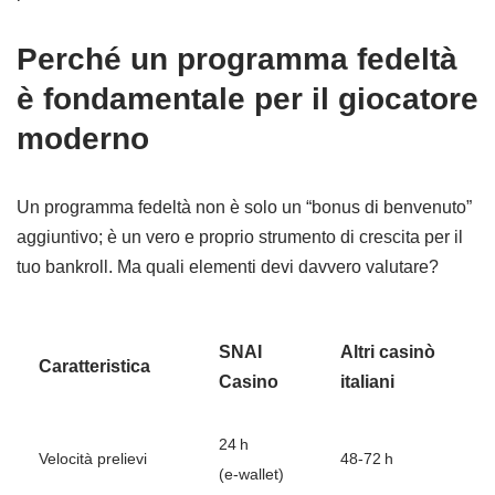
Perché un programma fedeltà
è fondamentale per il giocatore
moderno
Un programma fedeltà non è solo un “bonus di benvenuto”
aggiuntivo; è un vero e proprio strumento di crescita per il
tuo bankroll. Ma quali elementi devi davvero valutare?
SNAI
Altri casinò
Caratteristica
Casino
italiani
24 h
Velocità prelievi
48‑72 h
(e‑wallet)