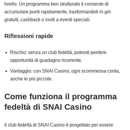
livello. Un programma ben strutturato ti consente di
accumulare punti rapidamente, trasformandoli in giri
gratuiti, cashback o inviti a eventi speciali.
Riflessioni rapide
Rischio: senza un club fedeltà, potresti perdere
opportunità di guadagno ricorrente.
Vantaggio: con SNAI Casino, ogni scommessa conta,
anche le più piccole.
Come funziona il programma
fedeltà di SNAI Casino
Il club fedeltà di SNAI Casino è progettato per essere