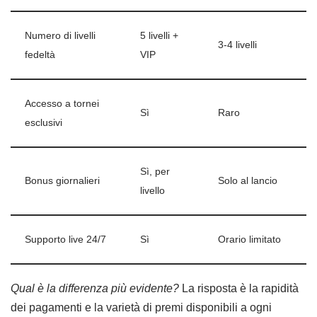
Numero di livelli
5 livelli +
3‑4 livelli
fedeltà
VIP
Accesso a tornei
Sì
Raro
esclusivi
Sì, per
Bonus giornalieri
Solo al lancio
livello
Supporto live 24/7
Sì
Orario limitato
Qual è la differenza più evidente?
La risposta è la rapidità
dei pagamenti e la varietà di premi disponibili a ogni