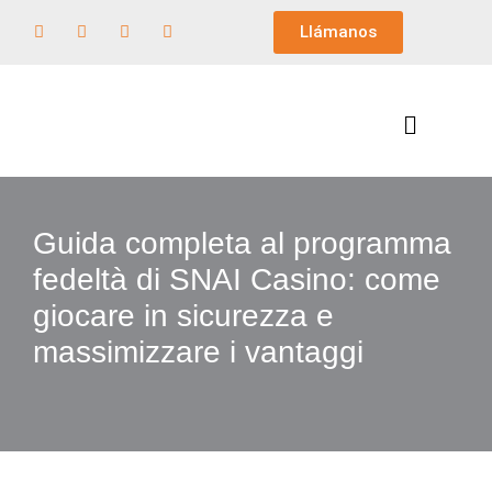
Llámanos
Saltar
al
contenido
Guida completa al programma
fedeltà di SNAI Casino: come
giocare in sicurezza e
massimizzare i vantaggi