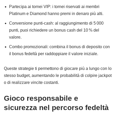
Partecipa ai tornei VIP: i tornei riservati ai membri
Platinum e Diamond hanno premi in denaro più alti.
Conversione punti‑cash: al raggiungimento di 5 000
punti, puoi richiedere un bonus cash del 10 % del
valore.
Combo promozionali: combina il bonus di deposito con
il bonus fedeltà per raddoppiare il valore iniziale.
Queste strategie ti permettono di giocare più a lungo con lo
stesso budget, aumentando le probabilità di colpire jackpot
o di realizzare vincite costanti.
Gioco responsabile e
sicurezza nel percorso fedeltà