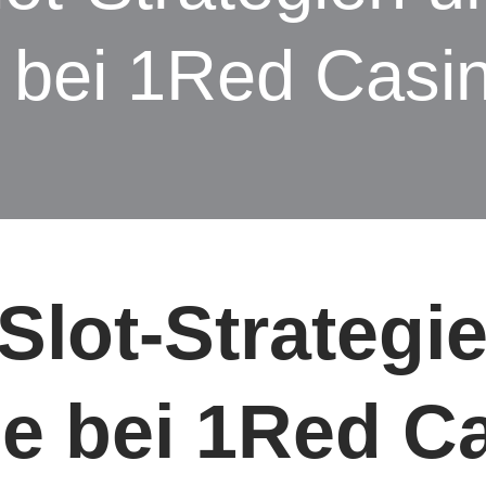
e bei 1Red Casi
Slot‑Strategi
le bei 1Red C