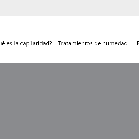
é es la capilaridad?
Tratamientos de humedad