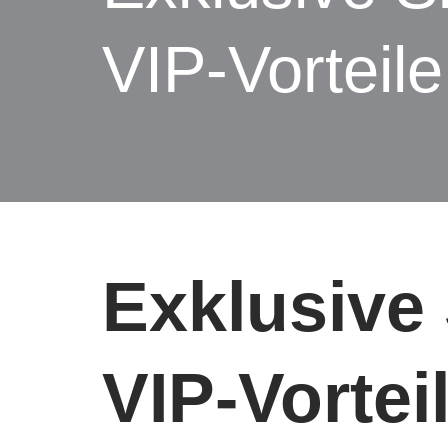
VIP‑Vorteil
Exklusive 
VIP‑Vortei