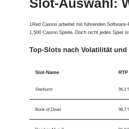
Slot‑Auswahl: W
1Red Casino arbeitet mit führenden Software‑
1.500 Casino Spiele. Doch nicht jedes Spiel ist
Top‑Slots nach Volatilität un
Slot‑Name
RTP
Starburst
96,1 
Book of Dead
96,7 