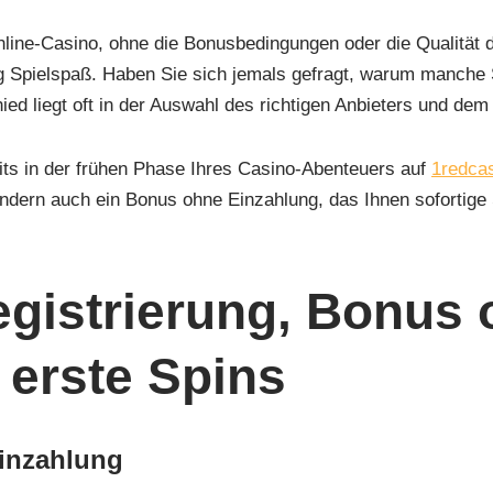
line‑Casino, ohne die Bonusbedingungen oder die Qualität d
g Spielspaß. Haben Sie sich jemals gefragt, warum manche 
ied liegt oft in der Auswahl des richtigen Anbieters und de
its in der frühen Phase Ihres Casino‑Abenteuers auf
1redcas
ern auch ein Bonus ohne Einzahlung, das Ihnen sofortige S
egistrierung, Bonus
 erste Spins
 Einzahlung