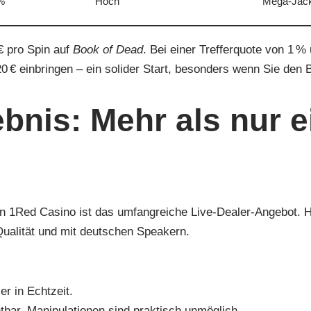
%
Hoch
Mega‑Jack
 € pro Spin auf
Book of Dead
. Bei einer Trefferquote von 1 
0 € einbringen – ein solider Start, besonders wenn Sie den
bnis: Mehr als nur ei
1Red Casino ist das umfangreiche Live‑Dealer‑Angebot. Hie
Qualität und mit deutschen Speakern.
r in Echtzeit.
htbar, Manipulationen sind praktisch unmöglich.