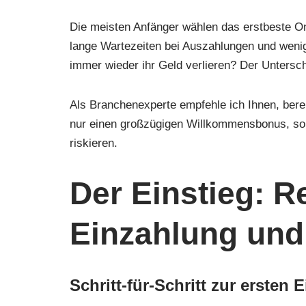
Die meisten Anfänger wählen das erstbeste On
lange Wartezeiten bei Auszahlungen und weni
immer wieder ihr Geld verlieren? Der Untersch
Als Branchenexperte empfehle ich Ihnen, bere
nur einen großzügigen Willkommensbonus, sond
riskieren.
Der Einstieg: R
Einzahlung und
Schritt‑für‑Schritt zur ersten