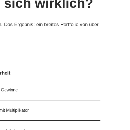
 sich wirklich?
Das Ergebnis: ein breites Portfolio von über
rheit
e Gewinne
mit Multiplikator