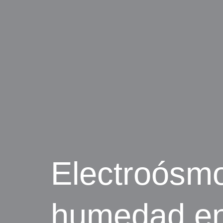
Electroósmo
humedad en