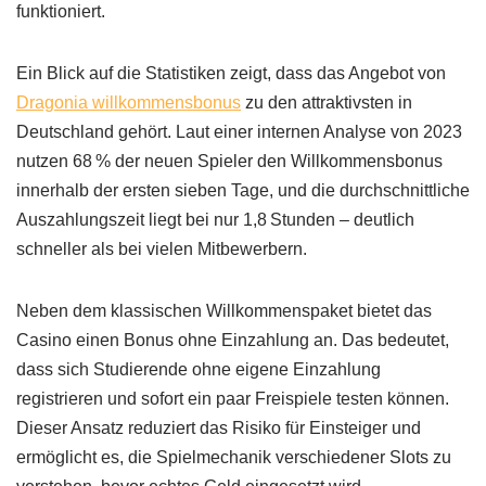
funktioniert.
Ein Blick auf die Statistiken zeigt, dass das Angebot von
Dragonia willkommensbonus
zu den attraktivsten in
Deutschland gehört. Laut einer internen Analyse von 2023
nutzen 68 % der neuen Spieler den Willkommensbonus
innerhalb der ersten sieben Tage, und die durchschnittliche
Auszahlungszeit liegt bei nur 1,8 Stunden – deutlich
schneller als bei vielen Mitbewerbern.
Neben dem klassischen Willkommenspaket bietet das
Casino einen Bonus ohne Einzahlung an. Das bedeutet,
dass sich Studierende ohne eigene Einzahlung
registrieren und sofort ein paar Freispiele testen können.
Dieser Ansatz reduziert das Risiko für Einsteiger und
ermöglicht es, die Spielmechanik verschiedener Slots zu