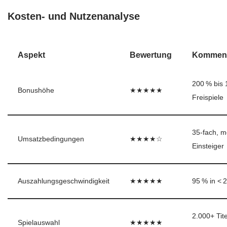
Kosten‑ und Nutzenanalyse
Aspekt
Bewertung
Kommen
200 % bis 
Bonushöhe
★★★★★
Freispiele
35‑fach, m
Umsatzbedingungen
★★★★☆
Einsteiger
Auszahlungsgeschwindigkeit
★★★★★
95 % in < 
2.000+ Tite
Spielauswahl
★★★★★