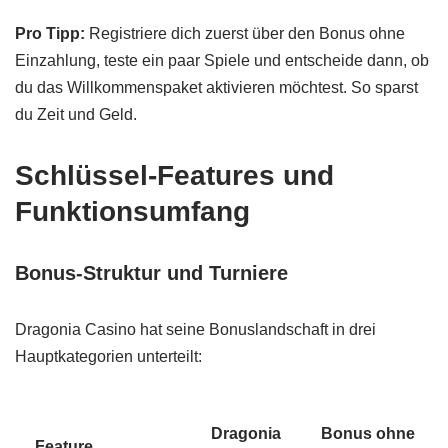
Pro Tipp:
Registriere dich zuerst über den Bonus ohne
Einzahlung, teste ein paar Spiele und entscheide dann, ob
du das Willkommenspaket aktivieren möchtest. So sparst
du Zeit und Geld.
Schlüssel‑Features und
Funktionsumfang
Bonus‑Struktur und Turniere
Dragonia Casino hat seine Bonuslandschaft in drei
Hauptkategorien unterteilt:
Dragonia
Bonus ohne
Feature