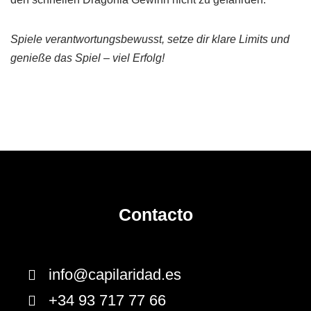
Spiele verantwortungsbewusst, setze dir klare Limits und
genieße das Spiel – viel Erfolg!
Contacto
info@capilaridad.es
+34 93 717 77 66