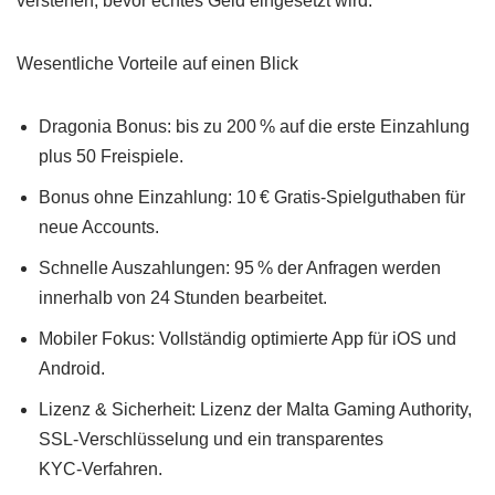
verstehen, bevor echtes Geld eingesetzt wird.
Wesentliche Vorteile auf einen Blick
Dragonia Bonus: bis zu 200 % auf die erste Einzahlung
plus 50 Freispiele.
Bonus ohne Einzahlung: 10 € Gratis‑Spielguthaben für
neue Accounts.
Schnelle Auszahlungen: 95 % der Anfragen werden
innerhalb von 24 Stunden bearbeitet.
Mobiler Fokus: Vollständig optimierte App für iOS und
Android.
Lizenz & Sicherheit: Lizenz der Malta Gaming Authority,
SSL‑Verschlüsselung und ein transparentes
KYC‑Verfahren.