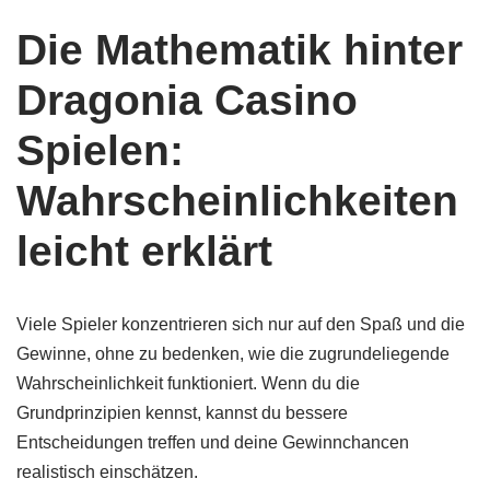
Die Mathematik hinter
Dragonia Casino
Spielen:
Wahrscheinlichkeiten
leicht erklärt
Viele Spieler konzentrieren sich nur auf den Spaß und die
Gewinne, ohne zu bedenken, wie die zugrundeliegende
Wahrscheinlichkeit funktioniert. Wenn du die
Grundprinzipien kennst, kannst du bessere
Entscheidungen treffen und deine Gewinnchancen
realistisch einschätzen.