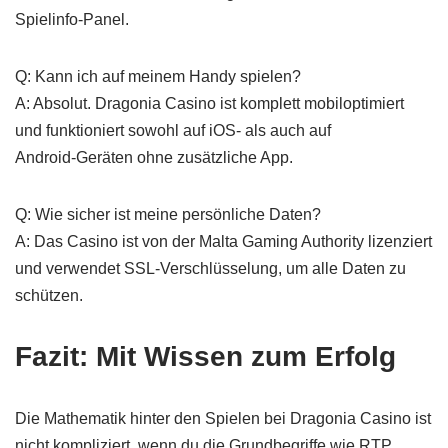
Spielinfo‑Panel.
Q: Kann ich auf meinem Handy spielen?
A: Absolut. Dragonia Casino ist komplett mobiloptimiert
und funktioniert sowohl auf iOS‑ als auch auf
Android‑Geräten ohne zusätzliche App.
Q: Wie sicher ist meine persönliche Daten?
A: Das Casino ist von der Malta Gaming Authority lizenziert
und verwendet SSL‑Verschlüsselung, um alle Daten zu
schützen.
Fazit: Mit Wissen zum Erfolg
Die Mathematik hinter den Spielen bei Dragonia Casino ist
nicht kompliziert, wenn du die Grundbegriffe wie RTP,