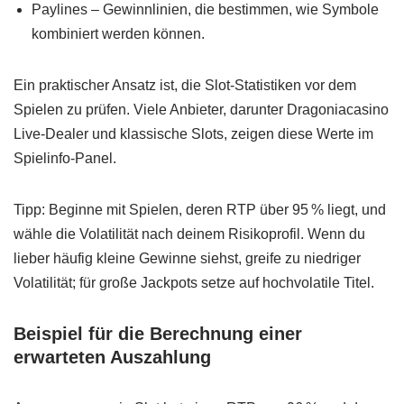
Paylines – Gewinnlinien, die bestimmen, wie Symbole
kombiniert werden können.
Ein praktischer Ansatz ist, die Slot‑Statistiken vor dem
Spielen zu prüfen. Viele Anbieter, darunter Dragoniacasino
Live-Dealer und klassische Slots, zeigen diese Werte im
Spielinfo‑Panel.
Tipp: Beginne mit Spielen, deren RTP über 95 % liegt, und
wähle die Volatilität nach deinem Risikoprofil. Wenn du
lieber häufig kleine Gewinne siehst, greife zu niedriger
Volatilität; für große Jackpots setze auf hochvolatile Titel.
Beispiel für die Berechnung einer
erwarteten Auszahlung