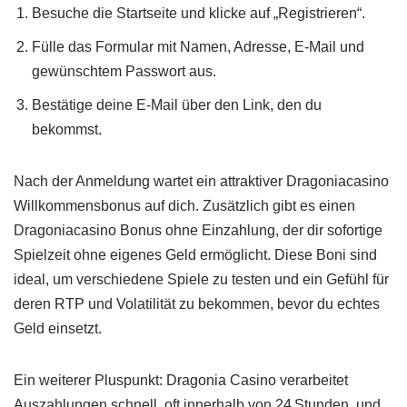
Besuche die Startseite und klicke auf „Registrieren“.
Fülle das Formular mit Namen, Adresse, E‑Mail und
gewünschtem Passwort aus.
Bestätige deine E‑Mail über den Link, den du
bekommst.
Nach der Anmeldung wartet ein attraktiver Dragoniacasino
Willkommensbonus auf dich. Zusätzlich gibt es einen
Dragoniacasino Bonus ohne Einzahlung, der dir sofortige
Spielzeit ohne eigenes Geld ermöglicht. Diese Boni sind
ideal, um verschiedene Spiele zu testen und ein Gefühl für
deren RTP und Volatilität zu bekommen, bevor du echtes
Geld einsetzt.
Ein weiterer Pluspunkt: Dragonia Casino verarbeitet
Auszahlungen schnell, oft innerhalb von 24 Stunden, und