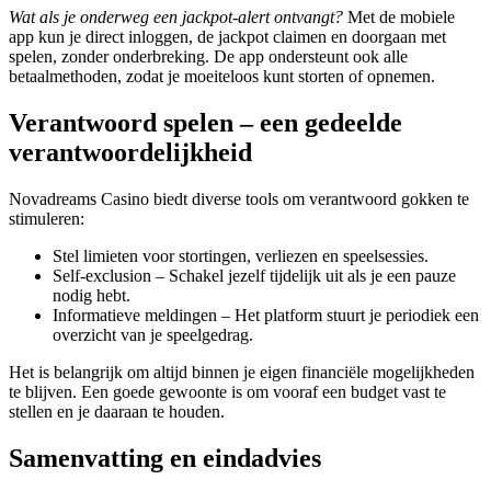
Wat als je onderweg een jackpot‑alert ontvangt?
Met de mobiele
app kun je direct inloggen, de jackpot claimen en doorgaan met
spelen, zonder onderbreking. De app ondersteunt ook alle
betaalmethoden, zodat je moeiteloos kunt storten of opnemen.
Verantwoord spelen – een gedeelde
verantwoordelijkheid
Novadreams Casino biedt diverse tools om verantwoord gokken te
stimuleren:
Stel limieten voor stortingen, verliezen en speelsessies.
Self‑exclusion – Schakel jezelf tijdelijk uit als je een pauze
nodig hebt.
Informatieve meldingen – Het platform stuurt je periodiek een
overzicht van je speelgedrag.
Het is belangrijk om altijd binnen je eigen financiële mogelijkheden
te blijven. Een goede gewoonte is om vooraf een budget vast te
stellen en je daaraan te houden.
Samenvatting en eindadvies