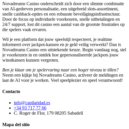
Novadreams Casino onderscheidt zich door een slimme combinatie
van AI‑gedreven personalisatie, een uitgebreid slots‑assortiment,
snelle cashback‑opties en een robuuste beveiligingsinfrastructuur.
Door de focus op individuele voorkeuren, snelle uitbetalingen en
24/7 support, lost dit casino een aantal van de grootste frustraties op
die spelers vaak ervaren.
Wil je een platform dat jouw speelstijl respecteert, je realtime
informeert over jackpot‑kansen en je geld veilig verwerkt? Dan is
Novadreams Casino een uitstekende keuze. Begin vandaag nog, stel
je voorkeuren in en ontdek hoe gepersonaliseerde jackpots jouw
winstkansen kunnen vergroten.
Ben je klaar om je spelervaring naar een hoger niveau te tillen?
Neem een kijkje bij Novadreams Casino, activeer de meldingen en
laat de AI voor je werken. Veel speelplezier en speel verantwoord!
Contacto
info@capilaridad.es
+34 93 717 77 66
C. Roger de Flor, 179 08205 Sabadell
Mapa del sitio