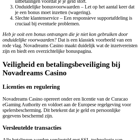
uitbetalingen voordat je je geld stort.
Onduidelijke bonusvoorwaarden – Let op het aantal keer dat
je een bonus moet inzetten (wagering).
Slechte klantenservice – Een responsieve supportafdeling is
cruciaal bij eventuele problemen.
Heb je ooit een bonus ontvangen die je niet kon gebruiken door
onduidelijke voorwaarden?
Dat is een klassiek voorbeeld van een
rode vlag. Novadreams Casino maakt duidelijk wat de inzetvereisten
zijn en biedt een overzichtelijke bonuspagina.
Veiligheid en betalingsbeveiliging bij
Novadreams Casino
Licenties en regulering
Novadreams Casino opereert onder een licentie van de Curacao
eGaming Authority en voldoet aan de Europese regelgeving voor
spelersbescherming. Dit betekent dat je geld en persoonlijke
gegevens beschermd zijn.
Versleutelde transacties
Alle betalingen worden versleuteld met SSL‑technologie van