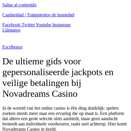
Saltar al contenido
Capilaridad | Tratamientos de humedad
Facebook
Twitter
Youtube
Instagram
Llámanos
Menú
Escríbenos
De ultieme gids voor
gepersonaliseerde jackpots en
veilige betalingen bij
Novadreams Casino
In de wereld van het online casino is één ding duidelijk: spelers
zoeken steeds meer naar een ervaring die op maat is. Een platform
dat alleen een grote selectie slots aanbiedt, maar geen aandacht
besteedt aan individuele voorkeuren, raakt snel achterop. Hier komt
Novadreams Casino in beeld.