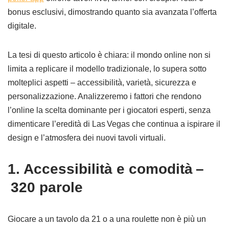
bonus esclusivi, dimostrando quanto sia avanzata l’offerta
digitale.
La tesi di questo articolo è chiara: il mondo online non si
limita a replicare il modello tradizionale, lo supera sotto
molteplici aspetti – accessibilità, varietà, sicurezza e
personalizzazione. Analizzeremo i fattori che rendono
l’online la scelta dominante per i giocatori esperti, senza
dimenticare l’eredità di Las Vegas che continua a ispirare il
design e l’atmosfera dei nuovi tavoli virtuali.
1. Accessibilità e comodità –
320 parole
Giocare a un tavolo da 21 o a una roulette non è più un