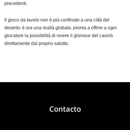
precedenti.
Il gioco da tavolo non è più confinato a una città del
deserto; è ora una realtà globale, pronta a offrire a ogni
giocatore la possibilità di vivere il glamour del casinò
direttamente dal proprio salotto.
Contacto