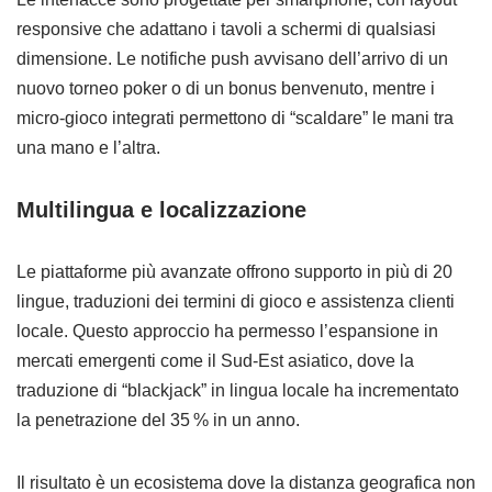
responsive che adattano i tavoli a schermi di qualsiasi
dimensione. Le notifiche push avvisano dell’arrivo di un
nuovo torneo poker o di un bonus benvenuto, mentre i
micro‑gioco integrati permettono di “scaldare” le mani tra
una mano e l’altra.
Multilingua e localizzazione
Le piattaforme più avanzate offrono supporto in più di 20
lingue, traduzioni dei termini di gioco e assistenza clienti
locale. Questo approccio ha permesso l’espansione in
mercati emergenti come il Sud‑Est asiatico, dove la
traduzione di “blackjack” in lingua locale ha incrementato
la penetrazione del 35 % in un anno.
Il risultato è un ecosistema dove la distanza geografica non