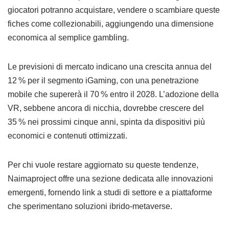
giocatori potranno acquistare, vendere o scambiare queste
fiches come collezionabili, aggiungendo una dimensione
economica al semplice gambling.
Le previsioni di mercato indicano una crescita annua del
12 % per il segmento iGaming, con una penetrazione
mobile che supererà il 70 % entro il 2028. L’adozione della
VR, sebbene ancora di nicchia, dovrebbe crescere del
35 % nei prossimi cinque anni, spinta da dispositivi più
economici e contenuti ottimizzati.
Per chi vuole restare aggiornato su queste tendenze,
Naimaproject offre una sezione dedicata alle innovazioni
emergenti, fornendo link a studi di settore e a piattaforme
che sperimentano soluzioni ibrido‑metaverse.