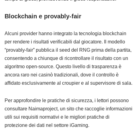
Blockchain e provably‑fair
Alcuni provider hanno integrato la tecnologia blockchain
per rendere i risultati verificabili dal giocatore. Il modello
“provably‑fair” pubblica il seed del RNG prima della partita,
consentendo a chiunque di ricontrollare il risultato con un
algoritmo open‑source. Questo livello di trasparenza è
ancora raro nei casinò tradizionali, dove il controllo è
affidato esclusivamente al croupier e al supervisore di sala.
Per approfondire le pratiche di sicurezza, i lettori possono
consultare Naimaproject, un sito che raccoglie informazioni
utili sui requisiti normativi e le migliori pratiche di
protezione dei dati nel settore iGaming.