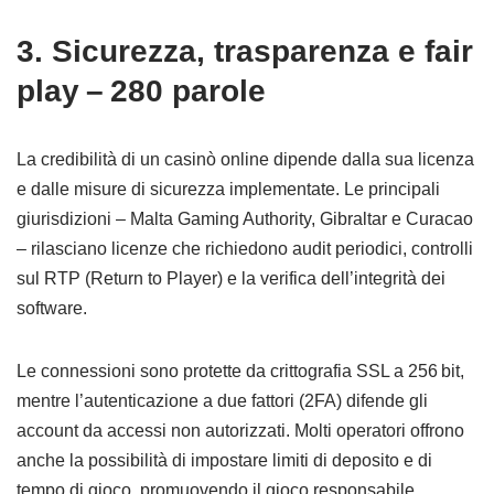
3. Sicurezza, trasparenza e fair
play – 280 parole
La credibilità di un casinò online dipende dalla sua licenza
e dalle misure di sicurezza implementate. Le principali
giurisdizioni – Malta Gaming Authority, Gibraltar e Curacao
– rilasciano licenze che richiedono audit periodici, controlli
sul RTP (Return to Player) e la verifica dell’integrità dei
software.
Le connessioni sono protette da crittografia SSL a 256 bit,
mentre l’autenticazione a due fattori (2FA) difende gli
account da accessi non autorizzati. Molti operatori offrono
anche la possibilità di impostare limiti di deposito e di
tempo di gioco, promuovendo il gioco responsabile.