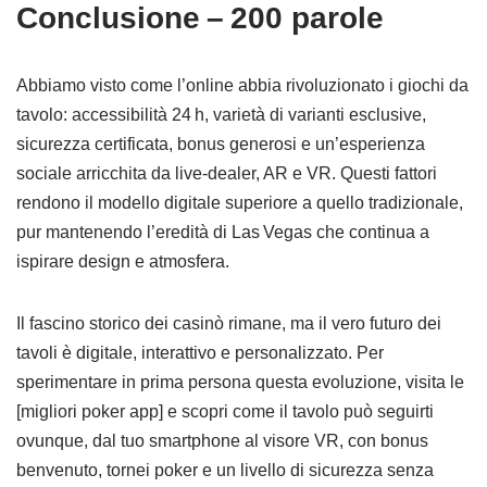
Conclusione – 200 parole
Abbiamo visto come l’online abbia rivoluzionato i giochi da
tavolo: accessibilità 24 h, varietà di varianti esclusive,
sicurezza certificata, bonus generosi e un’esperienza
sociale arricchita da live‑dealer, AR e VR. Questi fattori
rendono il modello digitale superiore a quello tradizionale,
pur mantenendo l’eredità di Las Vegas che continua a
ispirare design e atmosfera.
Il fascino storico dei casinò rimane, ma il vero futuro dei
tavoli è digitale, interattivo e personalizzato. Per
sperimentare in prima persona questa evoluzione, visita le
[migliori poker app] e scopri come il tavolo può seguirti
ovunque, dal tuo smartphone al visore VR, con bonus
benvenuto, tornei poker e un livello di sicurezza senza