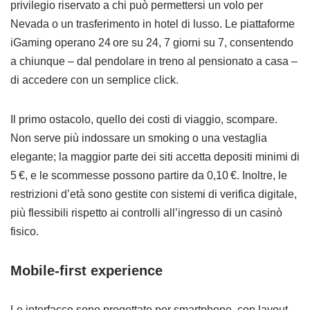
privilegio riservato a chi può permettersi un volo per
Nevada o un trasferimento in hotel di lusso. Le piattaforme
iGaming operano 24 ore su 24, 7 giorni su 7, consentendo
a chiunque – dal pendolare in treno al pensionato a casa –
di accedere con un semplice click.
Il primo ostacolo, quello dei costi di viaggio, scompare.
Non serve più indossare un smoking o una vestaglia
elegante; la maggior parte dei siti accetta depositi minimi di
5 €, e le scommesse possono partire da 0,10 €. Inoltre, le
restrizioni d’età sono gestite con sistemi di verifica digitale,
più flessibili rispetto ai controlli all’ingresso di un casinò
fisico.
Mobile‑first experience
Le interfacce sono progettate per smartphone, con layout