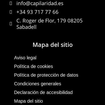
info@capilaridad.es
+34 93 717 77 66
C. Roger de Flor, 179 08205
Sabadell
Mapa del sitio
Aviso legal
Política de cookies
Política de protección de datos
Condiciones generales
Declaración de accesibilidad
Mapa del sitio