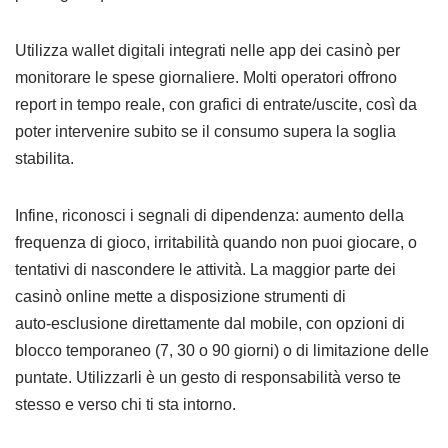
Utilizza wallet digitali integrati nelle app dei casinò per
monitorare le spese giornaliere. Molti operatori offrono
report in tempo reale, con grafici di entrate/uscite, così da
poter intervenire subito se il consumo supera la soglia
stabilita.
Infine, riconosci i segnali di dipendenza: aumento della
frequenza di gioco, irritabilità quando non puoi giocare, o
tentativi di nascondere le attività. La maggior parte dei
casinò online mette a disposizione strumenti di
auto‑esclusione direttamente dal mobile, con opzioni di
blocco temporaneo (7, 30 o 90 giorni) o di limitazione delle
puntate. Utilizzarli è un gesto di responsabilità verso te
stesso e verso chi ti sta intorno.