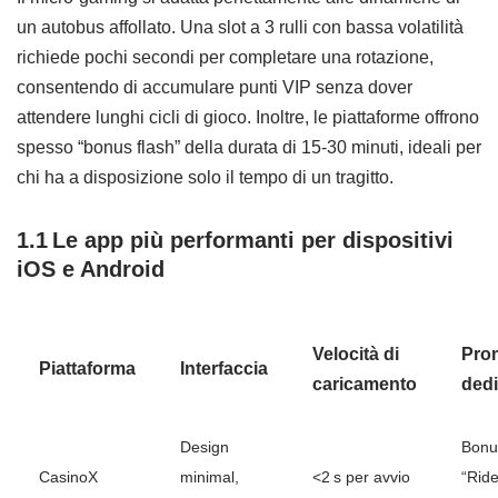
un autobus affollato. Una slot a 3 rulli con bassa volatilità
richiede pochi secondi per completare una rotazione,
consentendo di accumulare punti VIP senza dover
attendere lunghi cicli di gioco. Inoltre, le piattaforme offrono
spesso “bonus flash” della durata di 15‑30 minuti, ideali per
chi ha a disposizione solo il tempo di un tragitto.
1.1 Le app più performanti per dispositivi
iOS e Android
Velocità di
Pro
Piattaforma
Interfaccia
caricamento
dedi
Design
Bonu
CasinoX
minimal,
<2 s per avvio
“Rid