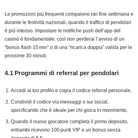
Le promozioni più frequenti compaiono nei fine settimana e
durante le festività nazionali, quando il traffico di pendolari
è più intenso. Impostare le notifiche push dell’app del
casinò è fondamentale: così non perderai l’avviso di un
“bonus flash 15 min” o di una “ricarica doppia” valida per le
prossime 30 minuti.
4.1 Programmi di referral per pendolari
Accedi al tuo profilo e copia il codice referral personale.
Condividi il codice via messaggi o sui social,
specificando che è ideale per chi gioca in movimento.
Quando il nuovo giocatore completa il primo deposito,
entrambi ricevono 100 punti VIP e un bonus senza