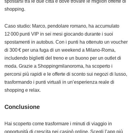
spostarsi tra le due città e dove trovare le migliori offerte di
shopping.
Caso studio: Marco, pendolare romano, ha accumulato
12 000 punti VIP in sei mesi giocando durante i suoi
spostamenti in autobus. Con i punti ha ottenuto un voucher
di 300 € per una fuga di un weekend a Milano‑Roma,
includendo biglietti del treno e un buono per un outlet di
moda. Grazie a Shoppingmilanoroma, ha scoperto i
percorsi più rapidi e le offerte di sconto sui negozi di lusso,
trasformando i punti virtuali in un’esperienza reale di
shopping e relax.
Conclusione
Hai scoperto come trasformare i minuti di viaggio in
opportunità di crescita nei casinò online. Scegli l’app più