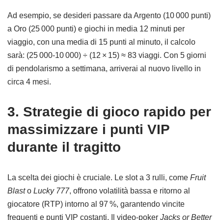
Ad esempio, se desideri passare da Argento (10 000 punti)
a Oro (25 000 punti) e giochi in media 12 minuti per
viaggio, con una media di 15 punti al minuto, il calcolo
sarà: (25 000‑10 000) ÷ (12 × 15) ≈ 83 viaggi. Con 5 giorni
di pendolarismo a settimana, arriverai al nuovo livello in
circa 4 mesi.
3. Strategie di gioco rapido per
massimizzare i punti VIP
durante il tragitto
La scelta dei giochi è cruciale. Le slot a 3 rulli, come
Fruit
Blast
o
Lucky 777
, offrono volatilità bassa e ritorno al
giocatore (RTP) intorno al 97 %, garantendo vincite
frequenti e punti VIP costanti. Il video‑poker
Jacks or Better