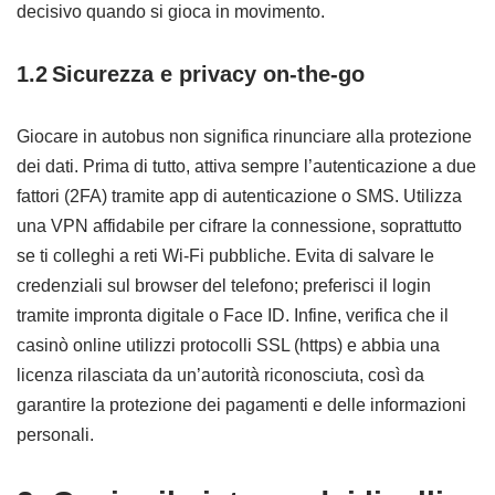
decisivo quando si gioca in movimento.
1.2 Sicurezza e privacy on‑the‑go
Giocare in autobus non significa rinunciare alla protezione
dei dati. Prima di tutto, attiva sempre l’autenticazione a due
fattori (2FA) tramite app di autenticazione o SMS. Utilizza
una VPN affidabile per cifrare la connessione, soprattutto
se ti colleghi a reti Wi‑Fi pubbliche. Evita di salvare le
credenziali sul browser del telefono; preferisci il login
tramite impronta digitale o Face ID. Infine, verifica che il
casinò online utilizzi protocolli SSL (https) e abbia una
licenza rilasciata da un’autorità riconosciuta, così da
garantire la protezione dei pagamenti e delle informazioni
personali.