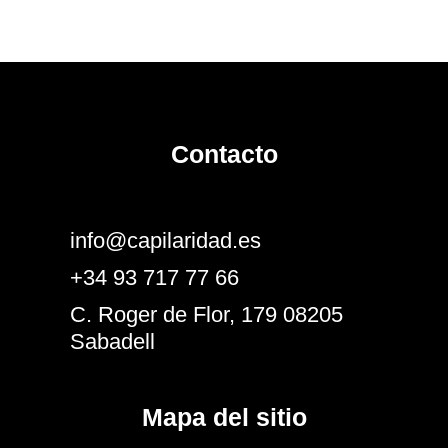
Contacto
info@capilaridad.es
+34 93 717 77 66
C. Roger de Flor, 179 08205
Sabadell
Mapa del sitio