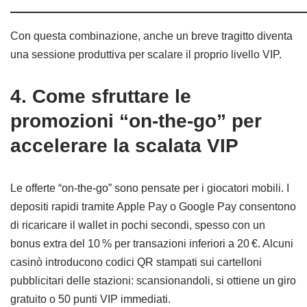
Con questa combinazione, anche un breve tragitto diventa
una sessione produttiva per scalare il proprio livello VIP.
4. Come sfruttare le
promozioni “on‑the‑go” per
accelerare la scalata VIP
Le offerte “on‑the‑go” sono pensate per i giocatori mobili. I
depositi rapidi tramite Apple Pay o Google Pay consentono
di ricaricare il wallet in pochi secondi, spesso con un
bonus extra del 10 % per transazioni inferiori a 20 €. Alcuni
casinò introducono codici QR stampati sui cartelloni
pubblicitari delle stazioni: scansionandoli, si ottiene un giro
gratuito o 50 punti VIP immediati.