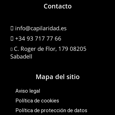
Contacto
info@capilaridad.es
+34 93 717 77 66
C. Roger de Flor, 179 08205
Sabadell
Mapa del sitio
Aviso legal
Política de cookies
Política de protección de datos