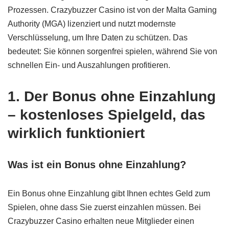
Prozessen. Crazybuzzer Casino ist von der Malta Gaming
Authority (MGA) lizenziert und nutzt modernste
Verschlüsselung, um Ihre Daten zu schützen. Das
bedeutet: Sie können sorgenfrei spielen, während Sie von
schnellen Ein‑ und Auszahlungen profitieren.
1. Der Bonus ohne Einzahlung
– kostenloses Spielgeld, das
wirklich funktioniert
Was ist ein Bonus ohne Einzahlung?
Ein Bonus ohne Einzahlung gibt Ihnen echtes Geld zum
Spielen, ohne dass Sie zuerst einzahlen müssen. Bei
Crazybuzzer Casino erhalten neue Mitglieder einen