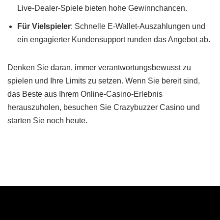
Live‑Dealer‑Spiele bieten hohe Gewinnchancen.
Für Vielspieler
: Schnelle E‑Wallet‑Auszahlungen und
ein engagierter Kundensupport runden das Angebot ab.
Denken Sie daran, immer verantwortungsbewusst zu
spielen und Ihre Limits zu setzen. Wenn Sie bereit sind,
das Beste aus Ihrem Online‑Casino-Erlebnis
herauszuholen, besuchen Sie Crazybuzzer Casino und
starten Sie noch heute.