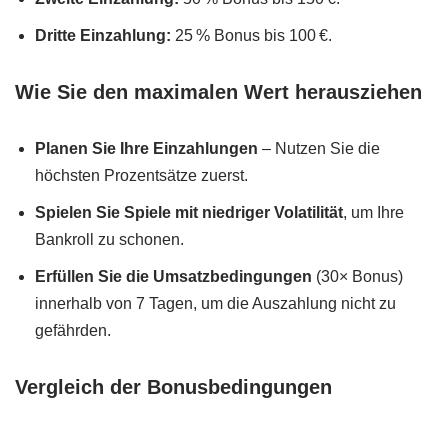
Dritte Einzahlung:
25 % Bonus bis 100 €.
Wie Sie den maximalen Wert herausziehen
Planen Sie Ihre Einzahlungen
– Nutzen Sie die
höchsten Prozentsätze zuerst.
Spielen Sie Spiele mit niedriger Volatilität
, um Ihre
Bankroll zu schonen.
Erfüllen Sie die Umsatzbedingungen
(30× Bonus)
innerhalb von 7 Tagen, um die Auszahlung nicht zu
gefährden.
Vergleich der Bonusbedingungen