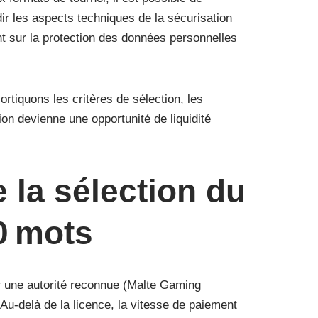
ir les aspects techniques de la sécurisation
 sur la protection des données personnelles
rtiquons les critères de sélection, les
ion devienne une opportunité de liquidité
e la sélection du
0 mots
par une autorité reconnue (Malte Gaming
u-delà de la licence, la vitesse de paiement