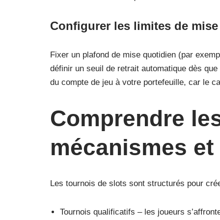
Configurer les limites de mise 
Fixer un plafond de mise quotidien (par exemp
définir un seuil de retrait automatique dès que
du compte de jeu à votre portefeuille, car le 
Comprendre les
mécanismes et 
Les tournois de slots sont structurés pour cré
Tournois qualificatifs – les joueurs s’affro