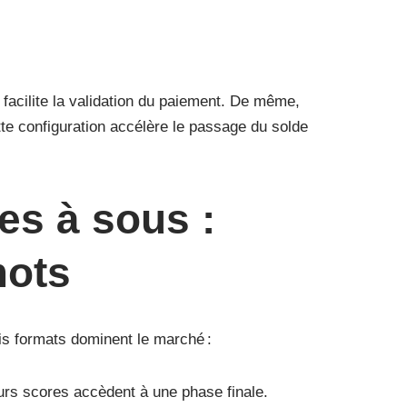
facilite la validation du paiement. De même,
ette configuration accélère le passage du solde
es à sous :
mots
ois formats dominent le marché :
leurs scores accèdent à une phase finale.