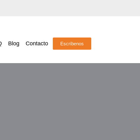
Q
Blog
Contacto
Escríbenos