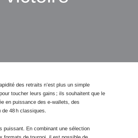
idité des retraits n’est plus un simple
ur toucher leurs gains ; ils souhaitent que le
ntée en puissance des e‑wallets, des
 de 48 h classiques.
lus puissant. En combinant une sélection
 formats de tournoi, il est possible de