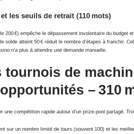
et les seuils de retrait (110 mots)
le 200 €) empêche le dépassement involontaire du budget et 
 le solde atteint 50 € réduit le nombre d’étapes à franchir. C
casino n’a plus à attendre une demande manuelle.
 tournois de machin
opportunités – 310 
er une compétition rapide autour d’un prize‑pool partagé. Tr
ntent sur un nombre limité de tours (souvent 100) et les meil