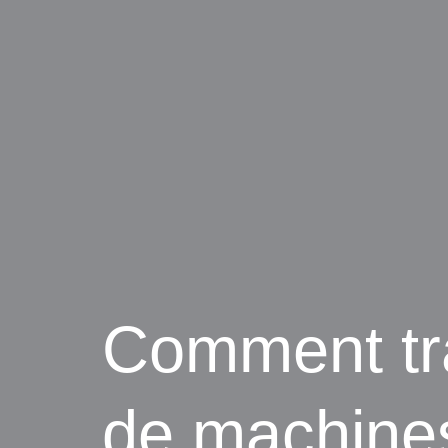
Comment tr
de machines