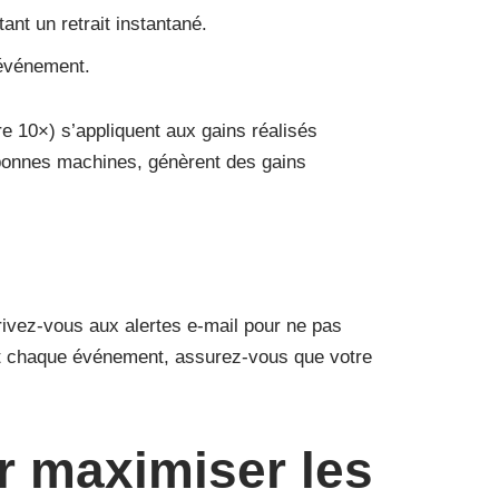
ant un retrait instantané.
’événement.
ire 10×) s’appliquent aux gains réalisés
s bonnes machines, génèrent des gains
rivez‑vous aux alertes e‑mail pour ne pas
nt chaque événement, assurez‑vous que votre
ur maximiser les