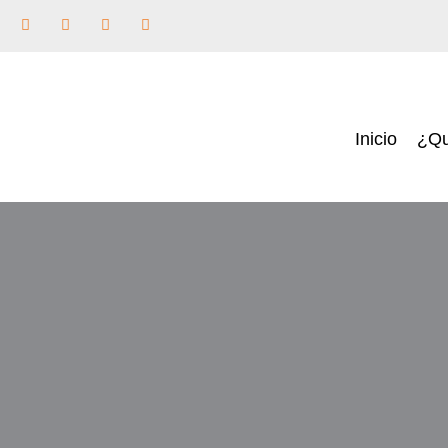
Saltar
al
contenido
Inicio
¿Qu