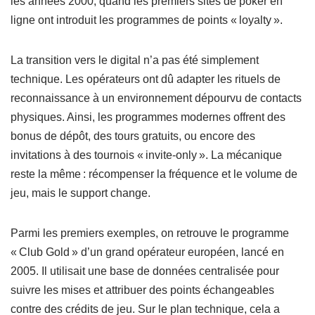
les années 2000, quand les premiers sites de poker en
ligne ont introduit les programmes de points « loyalty ».
La transition vers le digital n’a pas été simplement
technique. Les opérateurs ont dû adapter les rituels de
reconnaissance à un environnement dépourvu de contacts
physiques. Ainsi, les programmes modernes offrent des
bonus de dépôt, des tours gratuits, ou encore des
invitations à des tournois « invite‑only ». La mécanique
reste la même : récompenser la fréquence et le volume de
jeu, mais le support change.
Parmi les premiers exemples, on retrouve le programme
« Club Gold » d’un grand opérateur européen, lancé en
2005. Il utilisait une base de données centralisée pour
suivre les mises et attribuer des points échangeables
contre des crédits de jeu. Sur le plan technique, cela a