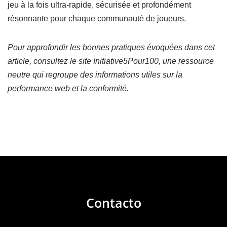
jeu à la fois ultra‑rapide, sécurisée et profondément
résonnante pour chaque communauté de joueurs.
Pour approfondir les bonnes pratiques évoquées dans cet
article, consultez le site Initiative5Pour100, une ressource
neutre qui regroupe des informations utiles sur la
performance web et la conformité.
Contacto