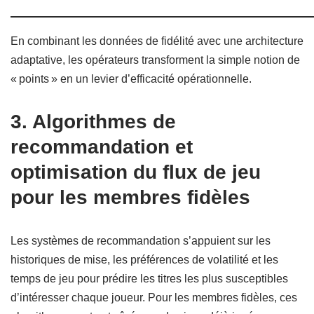
En combinant les données de fidélité avec une architecture
adaptative, les opérateurs transforment la simple notion de
« points » en un levier d’efficacité opérationnelle.
3. Algorithmes de
recommandation et
optimisation du flux de jeu
pour les membres fidèles
Les systèmes de recommandation s’appuient sur les
historiques de mise, les préférences de volatilité et les
temps de jeu pour prédire les titres les plus susceptibles
d’intéresser chaque joueur. Pour les membres fidèles, ces