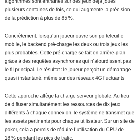
algorithmes sont entraînés sur des jeux déjà joués
plusieurs centaines de fois, ce qui augmente la précision
de la prédiction à plus de 85 %.
Concrètement, lorsqu’un joueur ouvre son portefeuille
mobile, le backend pré‑charge les deux ou trois jeux les
plus probables. Cette pré‑charge se fait en arrière‑plan
grâce à des requêtes asynchrones qui n’alourdissent pas
le fil principal. Le résultat : le joueur perçoit un démarrage
quasi instantané, même sur des réseaux 4G fluctuants.
Cette approche allège la charge serveur globale. Au lieu
de diffuser simultanément les ressources de dix jeux
différents à chaque connexion, le système ne transmet que
les assets pertinents pour chaque utilisateur. Sur un site de
poker, cela a permis de réduire l’utilisation du CPU de
18 % pendant les pics de trafic.