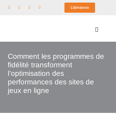
Llámanos
Saltar
al
contenido
Comment les programmes de
fidélité transforment
l’optimisation des
performances des sites de
jeux en ligne