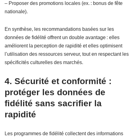
– Proposer des promotions locales (ex. : bonus de fête
nationale).
En synthèse, les recommandations basées sur les
données de fidélité offrent un double avantage : elles
améliorent la perception de rapidité et elles optimisent
l’utilisation des ressources serveur, tout en respectant les
spécificités culturelles des marchés.
4. Sécurité et conformité :
protéger les données de
fidélité sans sacrifier la
rapidité
Les programmes de fidélité collectent des informations