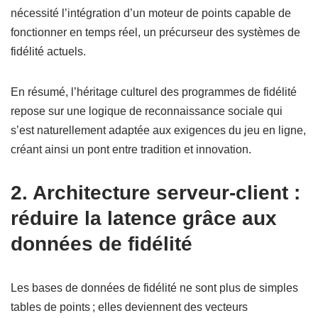
nécessité l’intégration d’un moteur de points capable de
fonctionner en temps réel, un précurseur des systèmes de
fidélité actuels.
En résumé, l’héritage culturel des programmes de fidélité
repose sur une logique de reconnaissance sociale qui
s’est naturellement adaptée aux exigences du jeu en ligne,
créant ainsi un pont entre tradition et innovation.
2. Architecture serveur‑client :
réduire la latence grâce aux
données de fidélité
Les bases de données de fidélité ne sont plus de simples
tables de points ; elles deviennent des vecteurs