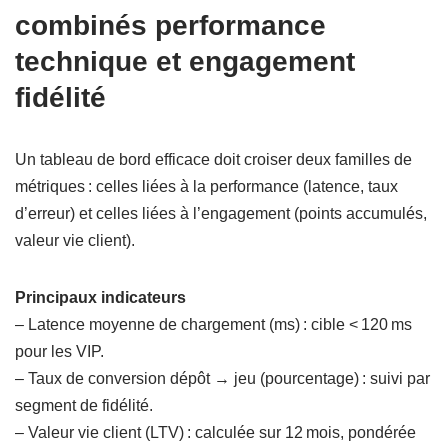
combinés performance
technique et engagement
fidélité
Un tableau de bord efficace doit croiser deux familles de
métriques : celles liées à la performance (latence, taux
d’erreur) et celles liées à l’engagement (points accumulés,
valeur vie client).
Principaux indicateurs
– Latence moyenne de chargement (ms) : cible < 120 ms
pour les VIP.
– Taux de conversion dépôt → jeu (pourcentage) : suivi par
segment de fidélité.
– Valeur vie client (LTV) : calculée sur 12 mois, pondérée