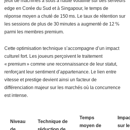
jeux de machines à sous à haute volatilité sur des serveurs
edge en Corée du Sud et à Singapour, le temps de
réponse moyen a chuté de 150 ms. Le taux de rétention sur
les sessions de plus de 30 minutes a augmenté de 12 %
parmi les membres premium.
Cette optimisation technique s’accompagne d’un impact
culturel fort. Les joueurs perçoivent le traitement
« premium » comme une reconnaissance de leur statut,
renforçant leur sentiment d’appartenance. Le lien entre
vitesse et prestige devient ainsi un facteur de
différenciation majeur sur les marchés où la concurrence
est intense.
Temps
Impac
Niveau
Technique de
moyen de
sur le
de
réduction de