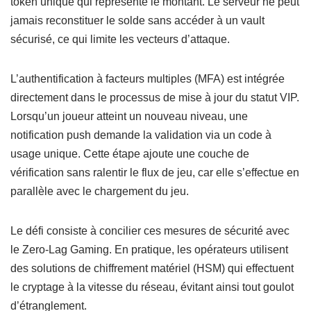
token unique qui représente le montant. Le serveur ne peut
jamais reconstituer le solde sans accéder à un vault
sécurisé, ce qui limite les vecteurs d’attaque.
L’authentification à facteurs multiples (MFA) est intégrée
directement dans le processus de mise à jour du statut VIP.
Lorsqu’un joueur atteint un nouveau niveau, une
notification push demande la validation via un code à
usage unique. Cette étape ajoute une couche de
vérification sans ralentir le flux de jeu, car elle s’effectue en
parallèle avec le chargement du jeu.
Le défi consiste à concilier ces mesures de sécurité avec
le Zero‑Lag Gaming. En pratique, les opérateurs utilisent
des solutions de chiffrement matériel (HSM) qui effectuent
le cryptage à la vitesse du réseau, évitant ainsi tout goulot
d’étranglement.