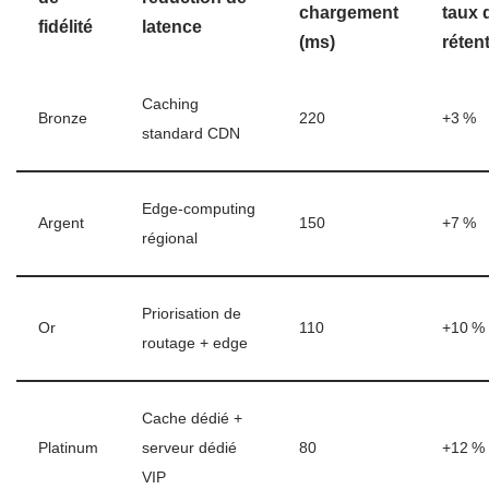
chargement
taux 
fidélité
latence
(ms)
réten
Caching
Bronze
220
+3 %
standard CDN
Edge‑computing
Argent
150
+7 %
régional
Priorisation de
Or
110
+10 %
routage + edge
Cache dédié +
Platinum
serveur dédié
80
+12 %
VIP