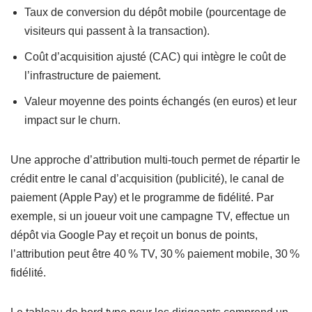
Taux de conversion du dépôt mobile (pourcentage de
visiteurs qui passent à la transaction).
Coût d’acquisition ajusté (CAC) qui intègre le coût de
l’infrastructure de paiement.
Valeur moyenne des points échangés (en euros) et leur
impact sur le churn.
Une approche d’attribution multi‑touch permet de répartir le
crédit entre le canal d’acquisition (publicité), le canal de
paiement (Apple Pay) et le programme de fidélité. Par
exemple, si un joueur voit une campagne TV, effectue un
dépôt via Google Pay et reçoit un bonus de points,
l’attribution peut être 40 % TV, 30 % paiement mobile, 30 %
fidélité.