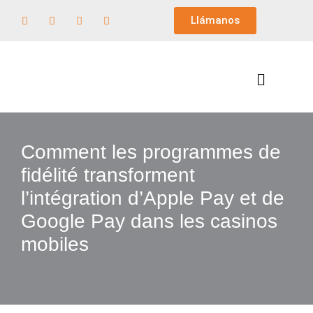
Llámanos
Saltar
al
contenido
Comment les programmes de
fidélité transforment
l’intégration d’Apple Pay et de
Google Pay dans les casinos
mobiles