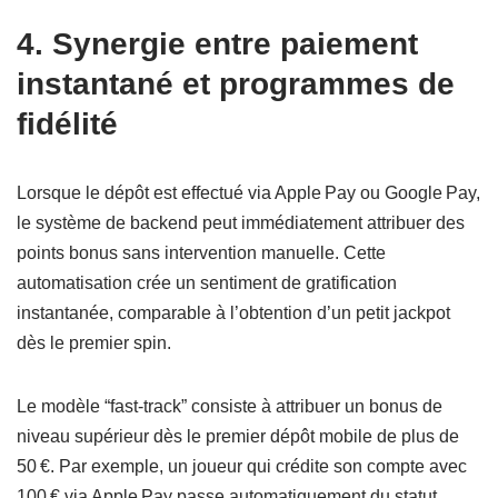
4. Synergie entre paiement
instantané et programmes de
fidélité
Lorsque le dépôt est effectué via Apple Pay ou Google Pay,
le système de backend peut immédiatement attribuer des
points bonus sans intervention manuelle. Cette
automatisation crée un sentiment de gratification
instantanée, comparable à l’obtention d’un petit jackpot
dès le premier spin.
Le modèle “fast‑track” consiste à attribuer un bonus de
niveau supérieur dès le premier dépôt mobile de plus de
50 €. Par exemple, un joueur qui crédite son compte avec
100 € via Apple Pay passe automatiquement du statut