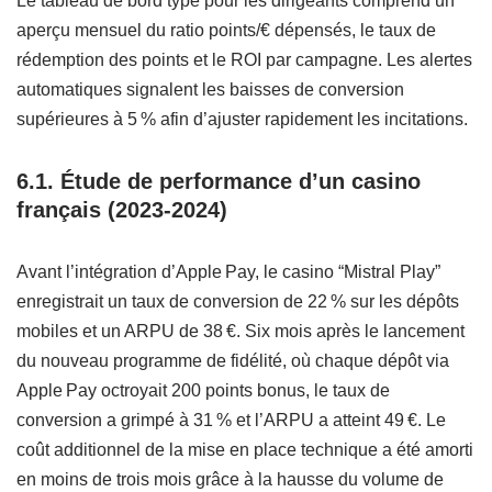
Le tableau de bord type pour les dirigeants comprend un
aperçu mensuel du ratio points/€ dépensés, le taux de
rédemption des points et le ROI par campagne. Les alertes
automatiques signalent les baisses de conversion
supérieures à 5 % afin d’ajuster rapidement les incitations.
6.1. Étude de performance d’un casino
français (2023‑2024)
Avant l’intégration d’Apple Pay, le casino “Mistral Play”
enregistrait un taux de conversion de 22 % sur les dépôts
mobiles et un ARPU de 38 €. Six mois après le lancement
du nouveau programme de fidélité, où chaque dépôt via
Apple Pay octroyait 200 points bonus, le taux de
conversion a grimpé à 31 % et l’ARPU a atteint 49 €. Le
coût additionnel de la mise en place technique a été amorti
en moins de trois mois grâce à la hausse du volume de