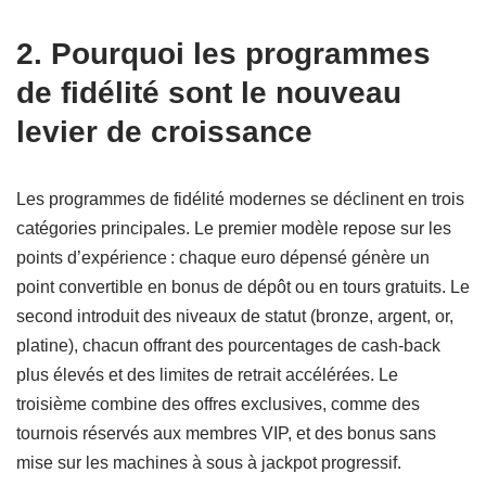
2. Pourquoi les programmes
de fidélité sont le nouveau
levier de croissance
Les programmes de fidélité modernes se déclinent en trois
catégories principales. Le premier modèle repose sur les
points d’expérience : chaque euro dépensé génère un
point convertible en bonus de dépôt ou en tours gratuits. Le
second introduit des niveaux de statut (bronze, argent, or,
platine), chacun offrant des pourcentages de cash‑back
plus élevés et des limites de retrait accélérées. Le
troisième combine des offres exclusives, comme des
tournois réservés aux membres VIP, et des bonus sans
mise sur les machines à sous à jackpot progressif.