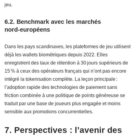
jeu.
6.2. Benchmark avec les marchés
nord‑européens
Dans les pays scandinaves, les plateformes de jeu utilisent
déjà les wallets biométriques depuis 2022. Elles
enregistrent des taux de rétention à 30 jours supérieurs de
15 % à ceux des opérateurs français qui n’ont pas encore
intégré la tokenisation complète. La leçon principale :
l’adoption rapide des technologies de paiement sans
friction combinée à une politique de points généreuse se
traduit par une base de joueurs plus engagée et moins
sensible aux promotions concurrentielles.
7. Perspectives : l’avenir des