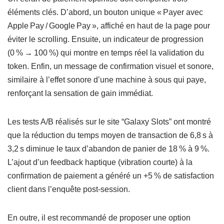
éléments clés. D’abord, un bouton unique « Payer avec
Apple Pay / Google Pay », affiché en haut de la page pour
éviter le scrolling. Ensuite, un indicateur de progression
(0 % → 100 %) qui montre en temps réel la validation du
token. Enfin, un message de confirmation visuel et sonore,
similaire à l’effet sonore d’une machine à sous qui paye,
renforçant la sensation de gain immédiat.
Les tests A/B réalisés sur le site “Galaxy Slots” ont montré
que la réduction du temps moyen de transaction de 6,8 s à
3,2 s diminue le taux d’abandon de panier de 18 % à 9 %.
L’ajout d’un feedback haptique (vibration courte) à la
confirmation de paiement a généré un +5 % de satisfaction
client dans l’enquête post‑session.
En outre, il est recommandé de proposer une option