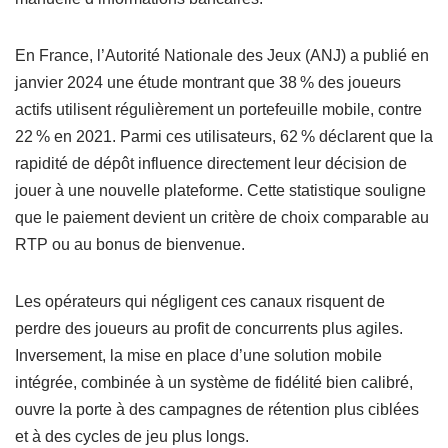
En France, l’Autorité Nationale des Jeux (ANJ) a publié en
janvier 2024 une étude montrant que 38 % des joueurs
actifs utilisent régulièrement un portefeuille mobile, contre
22 % en 2021. Parmi ces utilisateurs, 62 % déclarent que la
rapidité de dépôt influence directement leur décision de
jouer à une nouvelle plateforme. Cette statistique souligne
que le paiement devient un critère de choix comparable au
RTP ou au bonus de bienvenue.
Les opérateurs qui négligent ces canaux risquent de
perdre des joueurs au profit de concurrents plus agiles.
Inversement, la mise en place d’une solution mobile
intégrée, combinée à un système de fidélité bien calibré,
ouvre la porte à des campagnes de rétention plus ciblées
et à des cycles de jeu plus longs.