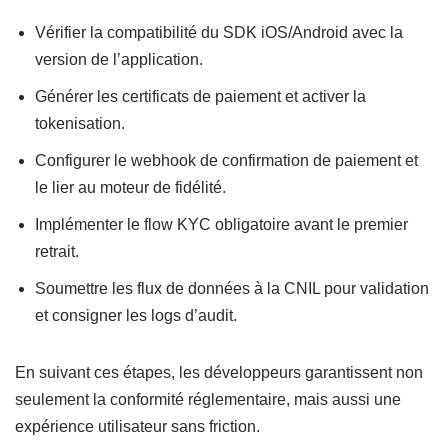
Vérifier la compatibilité du SDK iOS/Android avec la
version de l’application.
Générer les certificats de paiement et activer la
tokenisation.
Configurer le webhook de confirmation de paiement et
le lier au moteur de fidélité.
Implémenter le flow KYC obligatoire avant le premier
retrait.
Soumettre les flux de données à la CNIL pour validation
et consigner les logs d’audit.
En suivant ces étapes, les développeurs garantissent non
seulement la conformité réglementaire, mais aussi une
expérience utilisateur sans friction.