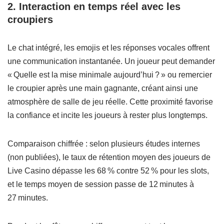
2. Interaction en temps réel avec les
croupiers
Le chat intégré, les emojis et les réponses vocales offrent
une communication instantanée. Un joueur peut demander
« Quelle est la mise minimale aujourd’hui ? » ou remercier
le croupier après une main gagnante, créant ainsi une
atmosphère de salle de jeu réelle. Cette proximité favorise
la confiance et incite les joueurs à rester plus longtemps.
Comparaison chiffrée : selon plusieurs études internes
(non publiées), le taux de rétention moyen des joueurs de
Live Casino dépasse les 68 % contre 52 % pour les slots,
et le temps moyen de session passe de 12 minutes à
27 minutes.