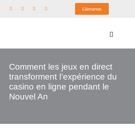
Llámanos
Saltar
al
contenido
Comment les jeux en direct
transforment l’expérience du
casino en ligne pendant le
Nouvel An