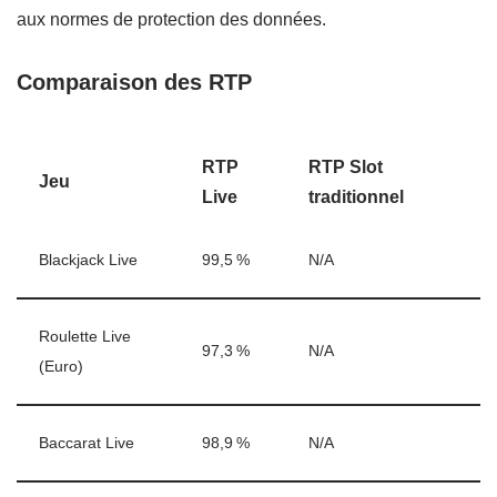
aux normes de protection des données.
Comparaison des RTP
RTP
RTP Slot
Jeu
Live
traditionnel
Blackjack Live
99,5 %
N/A
Roulette Live
97,3 %
N/A
(Euro)
Baccarat Live
98,9 %
N/A