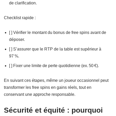
de clarification.
Checklist rapide :
[ ] Vérifier le montant du bonus de free spins avant de
déposer.
[ ] S’assurer que le RTP de la table est supérieur à
97 %.
[ ] Fixer une limite de perte quotidienne (ex. 50 €).
En suivant ces étapes, même un joueur occasionnel peut
transformer les free spins en gains réels, tout en
conservant une approche responsable.
Sécurité et équité : pourquoi