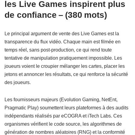
les Live Games inspirent plus
de confiance – (380 mots)
Le principal argument de vente des Live Games est la
transparence du flux vidéo. Chaque main est filmée en
temps réel, sans post‑production, ce qui rend toute
tentative de manipulation pratiquement impossible. Les
joueurs voient le croupier mélanger les cartes, placer les
jetons et annoncer les résultats, ce qui renforce la sécurité
des joueurs.
Les fournisseurs majeurs (Evolution Gaming, NetEnt,
Pragmatic Play) soumettent leurs plateformes à des audits
indépendants réalisés par eCOGRA et iTech Labs. Ces
organismes vérifient le code source, les algorithmes de
génération de nombres aléatoires (RNG) et la conformité