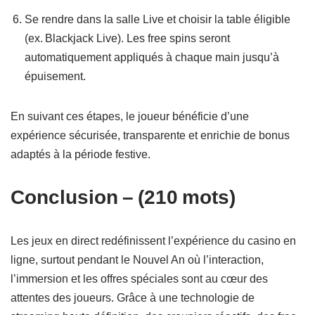
Se rendre dans la salle Live et choisir la table éligible
(ex. Blackjack Live). Les free spins seront
automatiquement appliqués à chaque main jusqu’à
épuisement.
En suivant ces étapes, le joueur bénéficie d’une
expérience sécurisée, transparente et enrichie de bonus
adaptés à la période festive.
Conclusion – (210 mots)
Les jeux en direct redéfinissent l’expérience du casino en
ligne, surtout pendant le Nouvel An où l’interaction,
l’immersion et les offres spéciales sont au cœur des
attentes des joueurs. Grâce à une technologie de