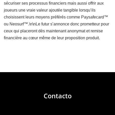
sécuriser ses processus financiers mais aussi offrir aux
joueurs une vraie valeur ajoutée tangible lorsqu’ils
choisissent leurs moyens préférés comme Paysafecard™
ou Neosurf™.\n\nLe futur s’annonce donc prometteur pour
ceux qui placeront dès maintenant anonymat et remise
financière au cœur même de leur proposition produit.​
Contacto