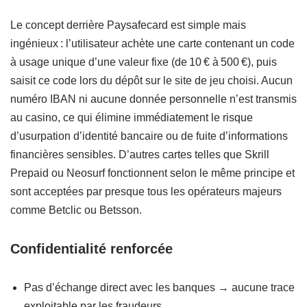
Le concept derrière Paysafecard est simple mais
ingénieux : l’utilisateur achète une carte contenant un code
à usage unique d’une valeur fixe (de 10 € à 500 €), puis
saisit ce code lors du dépôt sur le site de jeu choisi. Aucun
numéro IBAN ni aucune donnée personnelle n’est transmis
au casino, ce qui élimine immédiatement le risque
d’usurpation d’identité bancaire ou de fuite d’informations
financières sensibles. D’autres cartes telles que Skrill
Prepaid ou Neosurf fonctionnent selon le même principe et
sont acceptées par presque tous les opérateurs majeurs
comme Betclic ou Betsson.
Confidentialité renforcée
Pas d’échange direct avec les banques → aucune trace
exploitable par les fraudeurs.