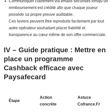
Communiquer clairement via emails sécurisés lorsqu’un
remboursement est crédité afin que chaque joueur
possède sa propre preuve auditable.
Ces leviers peuvent être reproduits facilement par tout
autre opérateur souhaitant placer fiabilité et
transparence au cœur même de son offre commerciale.
IV – Guide pratique : Mettre en
place un programme
Cashback efficace avec
Paysafecard
Action
Astuce
Étape
concrète
Cofrance.Fr