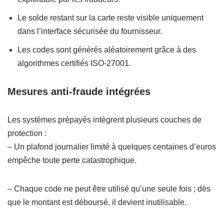
Le solde restant sur la carte reste visible uniquement
dans l’interface sécurisée du fournisseur.
Les codes sont générés aléatoirement grâce à des
algorithmes certifiés ISO‑27001.
Mesures anti‑fraude intégrées
Les systèmes prépayés intègrent plusieurs couches de
protection :
– Un plafond journalier limité à quelques centaines d’euros
empêche toute perte catastrophique.
– Chaque code ne peut être utilisé qu’une seule fois ; dès
que le montant est déboursé, il devient inutilisable.