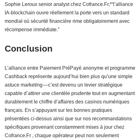
Sophie Leroux senior analyst chez Cofrance.Fr,*“l’alliance
IA‑blockchain ouvre réellement la porte vers un standard
mondial où sécurité financière rime obligatoirement avec
récompense immédiate.”
Conclusion
L’alliance entre Paiement PréPayé anonyme et programme
Cashback représente aujourd’hui bien plus qu’une simple
astuce marketing — c’est devenu un levier stratégique
capable d’attirer une clientèle prudente tout en augmentant
durablement le chiffre d’affaires des casinos numériques
français.​ En s’appuyant sur les bonnes pratiques
présentées ci‑dessus ainsi que sur nos recommandations
spécifiques provenant constamment mises à jour chez
Cofrance.Fr , chaque opérateur peut non seulement