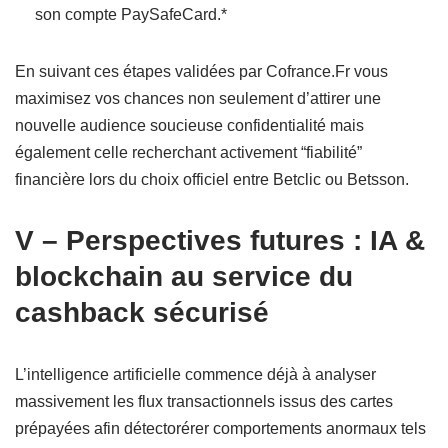
son compte PaySafeCard.*
En suivant ces étapes validées par Cofrance.Fr vous
maximisez vos chances non seulement d’attirer une
nouvelle audience soucieuse confidentialité mais
également celle recherchant activement “fiabilité”
financière lors du choix officiel entre Betclic ou Betsson.
V – Perspectives futures : IA &
blockchain au service du
cashback sécurisé
L’intelligence artificielle commence déjà à analyser
massivement les flux transactionnels issus des cartes
prépayées afin détectorérer comportements anormaux tels