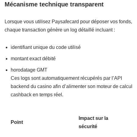
Mécanisme technique transparent
Lorsque vous utilisez Paysafecard pour déposer vos fonds,
chaque transaction génère un log détaillé incluant :
identifiant unique du code utilisé
montant exact débité
horodatage GMT
Ces logs sont automatiquement récupérés par l’API
backend du casino afin d’alimenter son moteur de calcul
cashback en temps réel.
Impact sur la
Point
sécurité