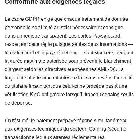
Conformité aux exigences légales
Le cadre GDPR exige que chaque traitement de donnée
personnelle soit limité au strict nécessaire et consigné
dans un registre transparent. Les cartes Paysafecard
respectent cette règle puisque seules deux informations —
le code client et le pays émetteur — sont stockées pendant
la durée maximale autorisée pour prévenir le blanchiment
d’argent selon les directives européennes AML‑D6.​ La
traçabilité offerte aux autorités se fait sans révéler l’identité
du titulaire finaux tant que celui‑ci ne procède pas à une
vérification KYC obligatoire lorsqu’il franchit certains seuils
de dépense.
En résumé, le paiement prépayé répond simultanément
aux exigences techniques du secteur iGaming (sécurité
transactionnelle), aux attentes réglementaires