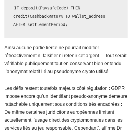
IF deposit(PaysafeCode) THEN 
credit(CashbackRate)% TO wallet_address 
Ainsi aucune partie tierce ne pourrait modifier
rétroactivement ni falsifier ni retenir cet argent — tout serait
vérifiable publiquement tout en conservant bien entendu
l’anonymat relatif lié au pseudonyme crypto utilisé.
Les défis restent toutefois majeurs côté régulation : GDPR
impose encore qu’un identifiant pseudo‑anonyme demeure
rattachable uniquement sous conditions très encadrées ;
De même certaines juridictions européennes limitent
actuellement l’usage direct des cryptomonnaies dans les
services liés au jeu responsable.“Cependant”, affirme Dr