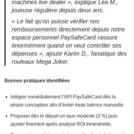
machines live dealer »,
explique Léa M.,
joueuse régulière depuis deux ans.
« Le fait qu’on puisse vérifier nos
remboursements directement depuis notre
espace personnel PaySafeCard rassure
énormément quand on veut contrôler ses
dépenses »,
ajoute Karim D., fanatique des
rouleaux Mega Joker.
Bonnes pratiques identifiées
Intégrer immédiatement l’API PaySafeCard dès la
phase conception afin d’éviter toute latence manuelle.
Proposer dès le départ un taux modeste (
3 %
) puis
ajuster finement après analyse ROI trimestrielle.