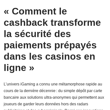
« Comment le
cashback transforme
la sécurité des
paiements prépayés
dans les casinos en
ligne »
L’univers iGaming a connu une métamorphose rapide au
cours de la dernière décennie : du simple dépôt par carte
bancaire aux solutions ultra‑anonymes qui permettent aux
joueurs de garder leurs données hors des radars