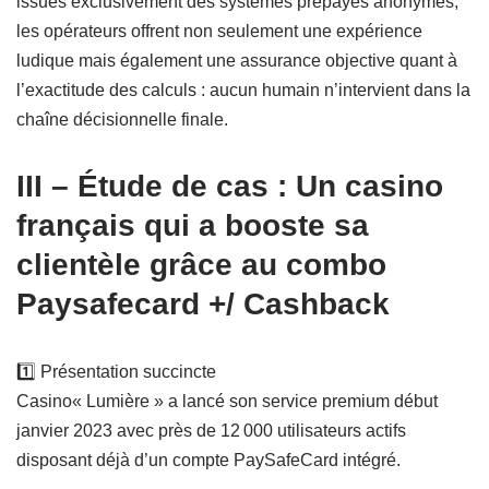
issues exclusivement des systèmes prépayés anonymes,
les opérateurs offrent non seulement une expérience
ludique mais également une assurance objective quant à
l’exactitude des calculs : aucun humain n’intervient dans la
chaîne décisionnelle finale.
III – Étude de cas : Un casino
français qui a booste sa
clientèle grâce au combo
Paysafecard +/ Cashback
1️⃣ Présentation succincte
Casino« Lumière » a lancé son service premium début
janvier 2023 avec près de 12 000 utilisateurs actifs
disposant déjà d’un compte PaySafeCard intégré.