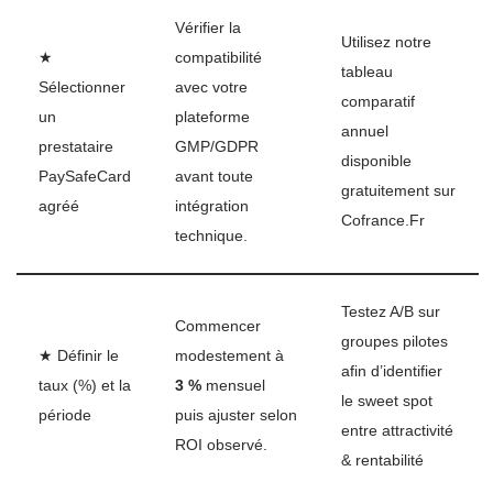
Vérifier la
Utilisez notre
★
compatibilité
tableau
Sélectionner
avec votre
comparatif
un
plateforme
annuel
prestataire
GMP/GDPR
disponible
PaySafeCard
avant toute
gratuitement sur
agréé
intégration
Cofrance.Fr
technique.
Testez A/B sur
Commencer
groupes pilotes
★ Définir le
modestement à
afin d’identifier
taux (%) et la
3 %
mensuel
le sweet spot
période
puis ajuster selon
entre attractivité
ROI observé.
& rentabilité