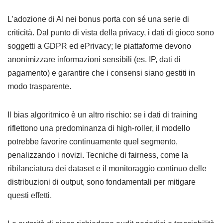
L’adozione di AI nei bonus porta con sé una serie di
criticità. Dal punto di vista della privacy, i dati di gioco sono
soggetti a GDPR ed ePrivacy; le piattaforme devono
anonimizzare informazioni sensibili (es. IP, dati di
pagamento) e garantire che i consensi siano gestiti in
modo trasparente.
Il bias algoritmico è un altro rischio: se i dati di training
riflettono una predominanza di high‑roller, il modello
potrebbe favorire continuamente quel segmento,
penalizzando i novizi. Tecniche di fairness, come la
ribilanciatura dei dataset e il monitoraggio continuo delle
distribuzioni di output, sono fondamentali per mitigare
questi effetti.