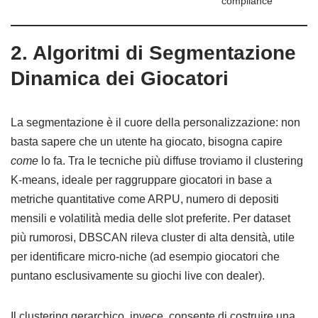
compliance
2. Algoritmi di Segmentazione
Dinamica dei Giocatori
La segmentazione è il cuore della personalizzazione: non
basta sapere che un utente ha giocato, bisogna capire
come
lo fa. Tra le tecniche più diffuse troviamo il clustering
K‑means, ideale per raggruppare giocatori in base a
metriche quantitative come ARPU, numero di depositi
mensili e volatilità media delle slot preferite. Per dataset
più rumorosi, DBSCAN rileva cluster di alta densità, utile
per identificare micro‑niche (ad esempio giocatori che
puntano esclusivamente su giochi live con dealer).
Il clustering gerarchico, invece, consente di costruire una