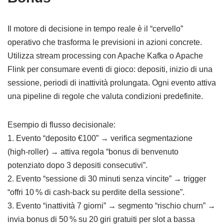
Il motore di decisione in tempo reale è il “cervello”
operativo che trasforma le previsioni in azioni concrete.
Utilizza stream processing con Apache Kafka o Apache
Flink per consumare eventi di gioco: depositi, inizio di una
sessione, periodi di inattività prolungata. Ogni evento attiva
una pipeline di regole che valuta condizioni predefinite.
Esempio di flusso decisionale:
1. Evento “deposito €100” → verifica segmentazione
(high‑roller) → attiva regola “bonus di benvenuto
potenziato dopo 3 depositi consecutivi”.
2. Evento “sessione di 30 minuti senza vincite” → trigger
“offri 10 % di cash‑back su perdite della sessione”.
3. Evento “inattività 7 giorni” → segmento “rischio churn” →
invia bonus di 50 % su 20 giri gratuiti per slot a bassa