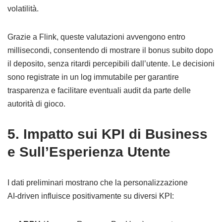
volatilità.
Grazie a Flink, queste valutazioni avvengono entro
millisecondi, consentendo di mostrare il bonus subito dopo
il deposito, senza ritardi percepibili dall’utente. Le decisioni
sono registrate in un log immutabile per garantire
trasparenza e facilitare eventuali audit da parte delle
autorità di gioco.
5. Impatto sui KPI di Business
e Sull’Esperienza Utente
I dati preliminari mostrano che la personalizzazione
AI‑driven influisce positivamente su diversi KPI: