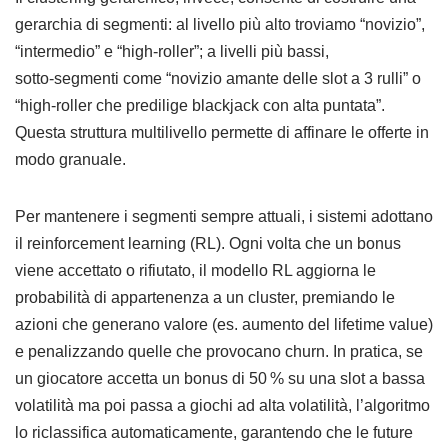
gerarchia di segmenti: al livello più alto troviamo “novizio”,
“intermedio” e “high‑roller”; a livelli più bassi,
sotto‑segmenti come “novizio amante delle slot a 3 rulli” o
“high‑roller che predilige blackjack con alta puntata”.
Questa struttura multilivello permette di affinare le offerte in
modo granuale.
Per mantenere i segmenti sempre attuali, i sistemi adottano
il reinforcement learning (RL). Ogni volta che un bonus
viene accettato o rifiutato, il modello RL aggiorna le
probabilità di appartenenza a un cluster, premiando le
azioni che generano valore (es. aumento del lifetime value)
e penalizzando quelle che provocano churn. In pratica, se
un giocatore accetta un bonus di 50 % su una slot a bassa
volatilità ma poi passa a giochi ad alta volatilità, l’algoritmo
lo riclassifica automaticamente, garantendo che le future