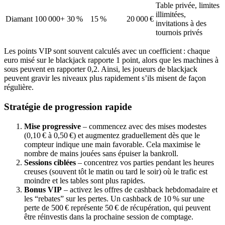
Table privée, limites
illimitées,
Diamant
100 000+
30 %
15 %
20 000 €
invitations à des
tournois privés
Les points VIP sont souvent calculés avec un coefficient : chaque
euro misé sur le blackjack rapporte 1 point, alors que les machines à
sous peuvent en rapporter 0,2. Ainsi, les joueurs de blackjack
peuvent gravir les niveaux plus rapidement s’ils misent de façon
régulière.
Stratégie de progression rapide
Mise progressive
– commencez avec des mises modestes
(0,10 € à 0,50 €) et augmentez graduellement dès que le
compteur indique une main favorable. Cela maximise le
nombre de mains jouées sans épuiser la bankroll.
Sessions ciblées
– concentrez vos parties pendant les heures
creuses (souvent tôt le matin ou tard le soir) où le trafic est
moindre et les tables sont plus rapides.
Bonus VIP
– activez les offres de cashback hebdomadaire et
les “rebates” sur les pertes. Un cashback de 10 % sur une
perte de 500 € représente 50 € de récupération, qui peuvent
être réinvestis dans la prochaine session de comptage.