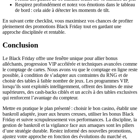
Respirez profondément et notez vos émotions dans le tableau
de bord : cela aide à détecter les moments de tilt.
En suivant cette checklist, vous maximisez vos chances de profiter
pleinement des promotions Black Friday tout en gardant une
approche disciplinée et rentable.
Conclusion
Le Black Friday offre une fenêtre unique pour allier bonus
alléchants, progression VIP accélérée et techniques avancées comme
le comptage de cartes. Nous avons vu que le comptage en ligne reste
possible, à condition de s’adapter aux contraintes du RNG et de
choisir des tables à faible nombre de jeux. Les programmes VIP,
lorsqu’ils sont exploités intelligemment, offrent des limites de mise
supérieures, des cash‑backs ciblés et un accès à des tables exclusives
qui renforcent l’avantage du compteur.
Mettre en pratique le plan présenté : choisir le bon casino, établir une
bankroll adaptée, jouer aux heures creuses, utiliser les bonus Black
Friday et suivre scrupuleusement vos performances. La discipline, la
gestion de bankroll et la vigilance face aux arnaques sont les piliers
d’une stratégie durable. Restez informé des nouvelles promotions,
ajustez votre approche en fonction des évolutions du marché et,