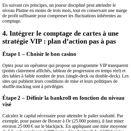
En suivant ces principes, un joueur discipliné peut atteindre le
niveau Platine en moins de trois mois, tout en conservant une marge
de profit suffisante pour compenser les fluctuations inhérentes au
comptage.
4. Intégrer le comptage de cartes à une
stratégie VIP : plan d’action pas à pas
Étape 1 – Choisir le bon casino
Optez pour un opérateur qui propose un programme VIP transparent
(points clairement affichés, tableau de progression en temps réel) et
des tables à faible nombre de jeux (single‑deck ou double‑deck). Les
sites qui publient leurs conditions de mise et leurs politiques de
shuffle‑tracking sont à privilégier.
Étape 2 – Définir la bankroll en fonction du niveau
visé
Calculez le capital nécessaire pour atteindre le palier souhaité. Par
exemple, pour passer de Bronze à Or (25 000 points), il faut miser
environ 25 000 € sur le blackjack. En appliquant une mise moyenne