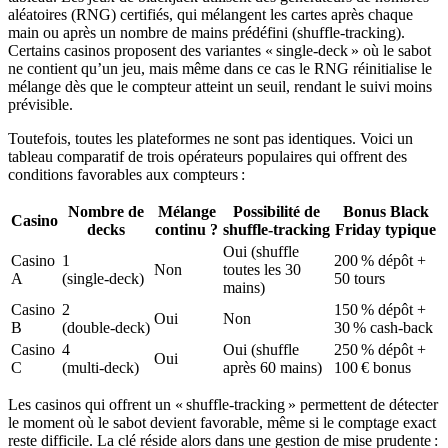
aléatoires (RNG) certifiés, qui mélangent les cartes après chaque
main ou après un nombre de mains prédéfini (shuffle‑tracking).
Certains casinos proposent des variantes « single‑deck » où le sabot
ne contient qu’un jeu, mais même dans ce cas le RNG réinitialise le
mélange dès que le compteur atteint un seuil, rendant le suivi moins
prévisible.
Toutefois, toutes les plateformes ne sont pas identiques. Voici un
tableau comparatif de trois opérateurs populaires qui offrent des
conditions favorables aux compteurs :
Nombre de
Mélange
Possibilité de
Bonus Black
Casino
decks
continu ?
shuffle‑tracking
Friday typique
Oui (shuffle
Casino
1
200 % dépôt +
Non
toutes les 30
A
(single‑deck)
50 tours
mains)
Casino
2
150 % dépôt +
Oui
Non
B
(double‑deck)
30 % cash‑back
Casino
4
Oui (shuffle
250 % dépôt +
Oui
C
(multi‑deck)
après 60 mains)
100 € bonus
Les casinos qui offrent un « shuffle‑tracking » permettent de détecter
le moment où le sabot devient favorable, même si le comptage exact
reste difficile. La clé réside alors dans une gestion de mise prudente :