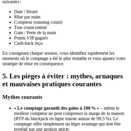
suivantes :
Date / Heure
Mise par main
Compteur (running count)
True count estimé
Gain / Perte de la main
Points VIP gagnés
Cash‑back reçu
En consignant chaque session, vous identifiez rapidement les
moments où le comptage a été le plus rentable et vous ajustez votre
stratégie de mise en conséquence.
5. Les pièges à éviter : mythes, arnaques
et mauvaises pratiques courantes
Mythes courants
« Le comptage garantit des gains à 100 % »
– même le
meilleur compteur ne peut compenser la marge de la maison
(RTP du blackjack en ligne tourne autour de 99,5 %). Le
comptage offre simplement un léger avantage qui doit être
protégé par une gestion stricte.