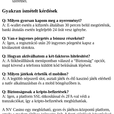
szeretnél.
Gyakran ismételt kérdések
Q: Milyen gyorsan kapom meg a nyereményt?
A: E‑wallet esetén a kifizetés általában 30 percen belül megtörténik,
banki átutalás esetén legfeljebb 24 órát vesz igénybe.
Q: Van-e ingyenes pörgetés a bónusz részeként?
A: Igen, a regisztráció után 20 ingyenes pörgetést kapsz a
kiválasztott slotokra.
Q: Hogyan aktiválhatom a két‑faktoros hitelesítést?
A: A fiókbeállítások menüpontban válaszd a “Biztonság” opciót,
majd kövesd a telefonra küldött kód beírásának lépéseit.
Q: Milyen játékok érhetők el mobilon?
A: A legtöbb népszerű slot, asztali játék és élő kaszinó játék elérhető
a natív alkalmazásban és a mobil böngészőben is.
Q: Biztonságosak a kripto‑befizetések?
A: Igen, a platform SSL‑titkosítással és 2FA‑val védi a
tranzakciókat, így a kripto‑befizetések megbízhatóak.
A NV Casino egy megbízható, gyors és játékos‑központú platform,