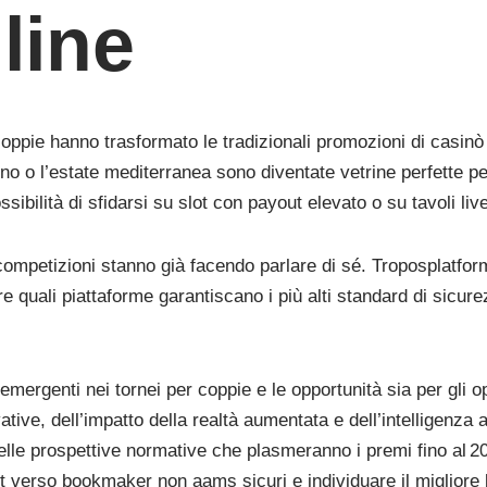
line
e coppie hanno trasformato le tradizionali promozioni di casin
ino o l’estate mediterranea sono diventate vetrine perfette 
ssibilità di sfidarsi su slot con payout elevato o su tavoli l
mpetizioni stanno già facendo parlare di sé. Troposplatform.
re quali piattaforme garantiscano i più alti standard di sicu
mergenti nei tornei per coppie e le opportunità sia per gli oper
ive, dell’impatto della realtà aumentata e dell’intelligenza 
delle prospettive normative che plasmeranno i premi fino al 202
get verso bookmaker non aams sicuri e individuare il migli