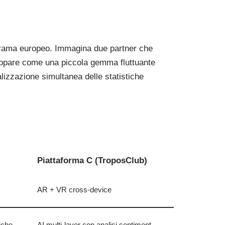
norama europeo. Immagina due partner che
appare come una piccola gemma fluttuante
lizzazione simultanea delle statistiche
Piattaforma C (TroposClub)
AR + VR cross‑device
iche
AI multi‑layer con analisi sentiment