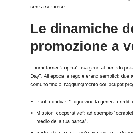
senza sorprese.
Le dinamiche de
promozione a ve
I primi tornei “coppia” risalgono al periodo pr
Day”. All’epoca le regole erano semplici: due
comune fino al raggiungimento del jackpot prog
Punti condivisi*: ogni vincita genera crediti 
Missioni cooperative*: ad esempio “completa 
medio della tua banca”.
Sfide a tempo
: un conto alla rovescia di ci