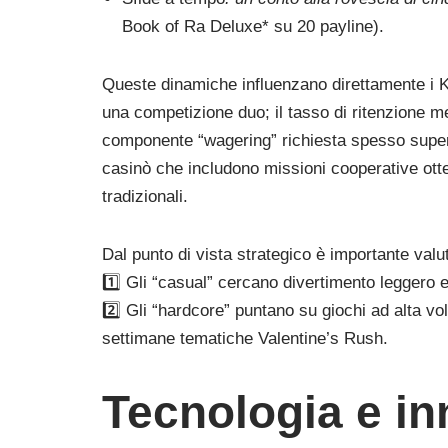
Book of Ra Deluxe* su 20 payline).
Queste dinamiche influenzano direttamente i KP
una competizione duo; il tasso di ritenzione me
componente “wagering” richiesta spesso supera 
casinò che includono missioni cooperative ot
tradizionali.
Dal punto di vista strategico è importante valut
1️⃣ Gli “casual” cercano divertimento leggero e
2️⃣ Gli “hardcore” puntano su giochi ad alta vo
settimane tematiche Valentine’s Rush.
Tecnologia e in