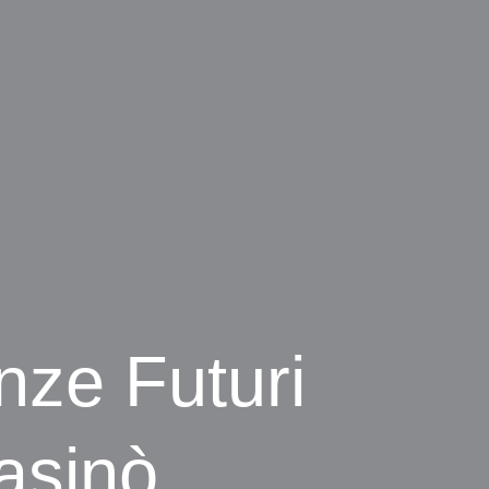
nze Futuri
asinò