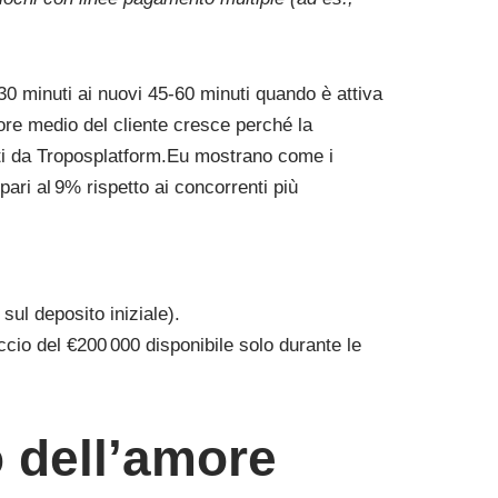
30 minuti ai nuovi 45‑60 minuti quando è attiva
lore medio del cliente cresce perché la
olti da Troposplatform.Eu mostrano come i
i al 9% rispetto ai concorrenti più
sul deposito iniziale).
io del €200 000 disponibile solo durante le
o dell’amore