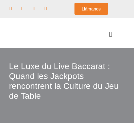
Llámanos
Saltar
al
contenido
Le Luxe du Live Baccarat :
Quand les Jackpots
rencontrent la Culture du Jeu
de Table