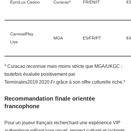
EuroLux Casino
Curacao*
FR/EN/IT
€3
CarnivalPlay
MGA
ES/FR/PT
€4
Live
* Curacao reconnue mais moins stricte que MGA/UKGC ;
toutefois évaluée positivement par
Terminales2019 2020.Fr grâce à son offre culturelle riche.*
Recommandation finale orientée
francophone
Pour un joueur français recherchant une expérience VIP
authentique mêlant luxe visuel, respect culturel et jackpots