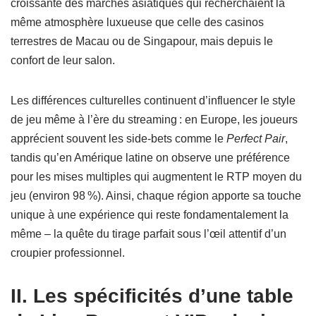
croissante des marchés asiatiques qui recherchaient la
même atmosphère luxueuse que celle des casinos
terrestres de Macau ou de Singapour, mais depuis le
confort de leur salon.
Les différences culturelles continuent d’influencer le style
de jeu même à l’ère du streaming : en Europe, les joueurs
apprécient souvent les side‑bets comme le
Perfect Pair
,
tandis qu’en Amérique latine on observe une préférence
pour les mises multiples qui augmentent le RTP moyen du
jeu (environ 98 %). Ainsi, chaque région apporte sa touche
unique à une expérience qui reste fondamentalement la
même – la quête du tirage parfait sous l’œil attentif d’un
croupier professionnel.
II. Les spécificités d’une table