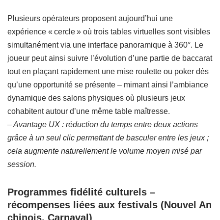
Plusieurs opérateurs proposent aujourd’hui une
expérience « cercle » où trois tables virtuelles sont visibles
simultanément via une interface panoramique à 360°. Le
joueur peut ainsi suivre l’évolution d’une partie de baccarat
tout en plaçant rapidement une mise roulette ou poker dès
qu’une opportunité se présente – mimant ainsi l’ambiance
dynamique des salons physiques où plusieurs jeux
cohabitent autour d’une même table maîtresse.
– Avantage UX : réduction du temps entre deux actions
grâce à un seul clic permettant de basculer entre les jeux ;
cela augmente naturellement le volume moyen misé par
session.
Programmes fidélité culturels –
récompenses liées aux festivals (Nouvel An
chinois, Carnaval)