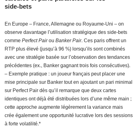
side‑bets
En Europe – France, Allemagne ou Royaume-Uni – on
observe davantage l’utilisation stratégique des side‑bets
comme
Perfect Pair
ou
Banker Pair
. Ces paris offrent un
RTP plus élevé (jusqu’à 96 %) lorsqu’ils sont combinés
avec une stratégie basée sur l’observation des tendances
précédentes (ex., Banker gagnant trois fois consécutives).
– Exemple pratique : un joueur français peut placer une
mise principale sur Banker tout en ajoutant un pari minimal
sur Perfect Pair dès qu’il remarque que deux cartes
identiques ont déjà été distribuées lors d’une même main ;
cette approche augmente légèrement la variance mais
crée également une opportunité lucrative lors des sessions
à forte volatilité.*