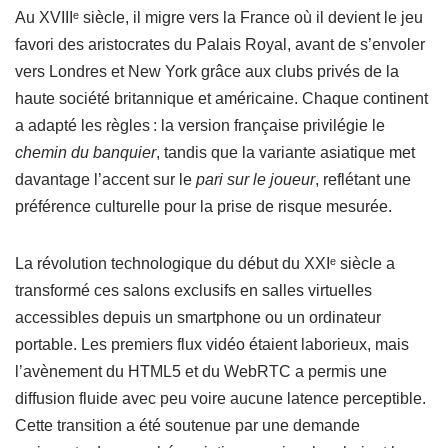
Au XVIIIᵉ siècle, il migre vers la France où il devient le jeu
favori des aristocrates du Palais Royal, avant de s’envoler
vers Londres et New York grâce aux clubs privés de la
haute société britannique et américaine. Chaque continent
a adapté les règles : la version française privilégie le
chemin du banquier
, tandis que la variante asiatique met
davantage l’accent sur le
pari sur le joueur
, reflétant une
préférence culturelle pour la prise de risque mesurée.
La révolution technologique du début du XXIᵉ siècle a
transformé ces salons exclusifs en salles virtuelles
accessibles depuis un smartphone ou un ordinateur
portable. Les premiers flux vidéo étaient laborieux, mais
l’avènement du HTML5 et du WebRTC a permis une
diffusion fluide avec peu voire aucune latence perceptible.
Cette transition a été soutenue par une demande