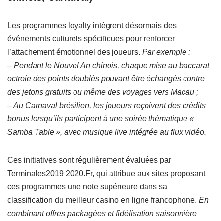
Les programmes loyalty intègrent désormais des
événements culturels spécifiques pour renforcer
l’attachement émotionnel des joueurs.
Par exemple :
– Pendant le Nouvel An chinois, chaque mise au baccarat
octroie des points doublés pouvant être échangés contre
des jetons gratuits ou même des voyages vers Macau ;
– Au Carnaval brésilien, les joueurs reçoivent des crédits
bonus lorsqu’ils participent à une soirée thématique «
Samba Table », avec musique live intégrée au flux vidéo.
Ces initiatives sont régulièrement évaluées par
Terminales2019 2020.Fr, qui attribue aux sites proposant
ces programmes une note supérieure dans sa
classification du meilleur casino en ligne francophone.
En
combinant offres packagées et fidélisation saisonnière