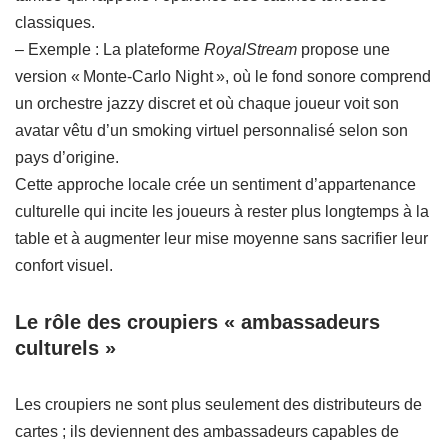
classiques.
– Exemple : La plateforme
RoyalStream
propose une
version « Monte‑Carlo Night », où le fond sonore comprend
un orchestre jazzy discret et où chaque joueur voit son
avatar vêtu d’un smoking virtuel personnalisé selon son
pays d’origine.
Cette approche locale crée un sentiment d’appartenance
culturelle qui incite les joueurs à rester plus longtemps à la
table et à augmenter leur mise moyenne sans sacrifier leur
confort visuel.
Le rôle des croupiers « ambassadeurs
culturels »
Les croupiers ne sont plus seulement des distributeurs de
cartes ; ils deviennent des ambassadeurs capables de