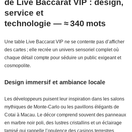
de Live Baccarat VIP : design,
service et
technologie — ≈ 340 mots
Une table Live Baccarat VIP ne se contente pas d’afficher
des cartes ; elle recrée un univers sensoriel complet où
chaque détail compte pour séduire un public exigeant et
cosmopolite.
Design immersif et ambiance locale
Les développeurs puisent leur inspiration dans les salons
mythiques de Monte‑Carlo ou les pavillons élégants de
Cotai à Macau. Le décor comprend souvent des panneaux
en marbre noir poli, des lustres cristallins et un éclairage
tamisé qui rappelle l’opulence des casinos terrestres