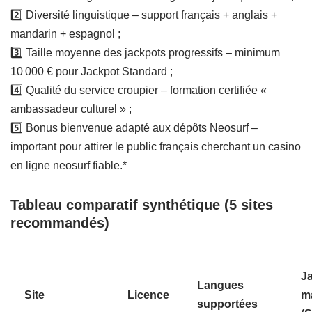
2️⃣ Diversité linguistique – support français + anglais +
mandarin + espagnol ;
3️⃣ Taille moyenne des jackpots progressifs – minimum
10 000 € pour Jackpot Standard ;
4️⃣ Qualité du service croupier – formation certifiée «
ambassadeur culturel » ;
5️⃣ Bonus bienvenue adapté aux dépôts Neosurf –
important pour attirer le public français cherchant un casino
en ligne neosurf fiable.*
Tableau comparatif synthétique (5 sites
recommandés)
J
Langues
Site
Licence
m
supportées