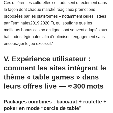
Ces différences culturelles se traduisent directement dans
la façon dont chaque marché réagit aux promotions
proposées par les plateformes – notamment celles listées
par Terminales2019 2020.Fr, qui souligne que les
meilleurs bonus casino en ligne sont souvent adaptés aux
habitudes régionales afin d’optimiser l’engagement sans
encourager le jeu excessif.*
V. Expérience utilisateur :
comment les sites intègrent le
thème « table games » dans
leurs offres live — ≈ 300 mots
Packages combinés : baccarat + roulette +
poker en mode “cercle de table”