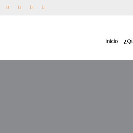
Saltar
al
contenido
Inicio
¿Qu