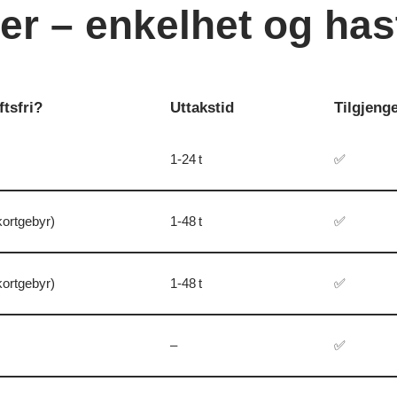
r – enkelhet og has
ftsfri?
Uttakstid
Tilgjeng
1‑24 t
✅
kortgebyr)
1‑48 t
✅
kortgebyr)
1‑48 t
✅
–
✅