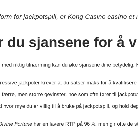
ttform for jackpotspill, er Kong Casino casino et 
 du sjansene for å v
 med riktig tilnærming kan du øke sjansene dine betydelig. 
ressive jackpoter krever at du satser maks for å kvalifisere 
ar færre, men større gevinster, noe som ofte fører til jackpotu
vor mye du er villig til å bruke på jackpotspill, og hold deg 
Divine Fortune
har en lavere RTP på 96 %, men gir ofte de st