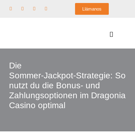
Llámanos
Saltar
al
contenido
Die
Sommer‑Jackpot‑Strategie: So
nutzt du die Bonus‑ und
Zahlungsoptionen im Dragonia
Casino optimal