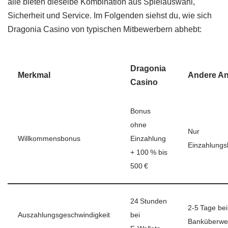
alle bieten dieselbe Kombination aus Spielauswahl,
Sicherheit und Service. Im Folgenden siehst du, wie sich
Dragoni­a Casino von typischen Mitbewerbern abhebt:
Dragonia
Merkmal
Andere An
Casino
Bonus
ohne
Nur
Willkommensbonus
Einzahlung
Einzahlung
+ 100 % bis
500 €
24 Stunden
2‑5 Tage bei
Auszahlungsgeschwindigkeit
bei
Banküberwe